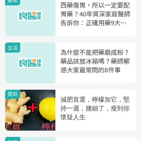
新知
西藥傷胃，所以一定要配
胃藥？40年資深家庭醫師
告訴你：正確用藥9大觀
念
生活
為什麼不能把藥磨成粉？
藥品該放冰箱嗎？藥師解
惑大家最常問的8件事