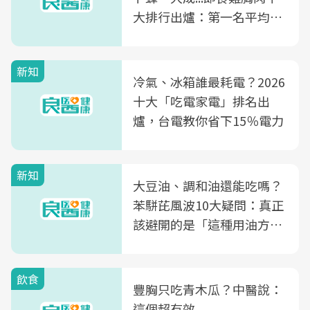
大排行出爐：第一名平均一
片不到50元
新知
冷氣、冰箱誰最耗電？2026
十大「吃電家電」排名出
爐，台電教你省下15％電力
新知
大豆油、調和油還能吃嗎？
苯駢芘風波10大疑問：真正
該避開的是「這種用油方
式」
飲食
豐胸只吃青木瓜？中醫說：
這個超有效