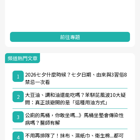
前往專題
頻道熱門文章
2026七夕什麼時候？七夕日期、由來與3習俗8
1
禁忌一次看
大豆油、調和油還能吃嗎？苯駢芘風波10大疑
2
問：真正該避開的是「這種用油方式」
公廁的馬桶，你敢坐嗎...》馬桶坐墊會傳染性
3
病嗎？醫師有解
不用再排隊了！抹布、濕紙巾、衛生棉...都可
4