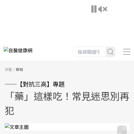
良醫
新知
──【對抗三高】專題
「藥」這樣吃！常見迷思別再
犯