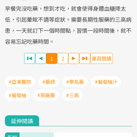
早餐完沒吃藥，想到才吃，就會使得身體血糖降太
低，引起暈眩不適等症狀。需要長期性服藥的三高病
患，一天就訂下一個時間點，習慣一段時間後，就不
容易忘記吃藥時間。
1
2
單頁閱讀
#亞東醫院
#藥師
#學名藥
#葡萄柚汁
#葡萄柚
#原廠藥
#三高
延伸閱讀