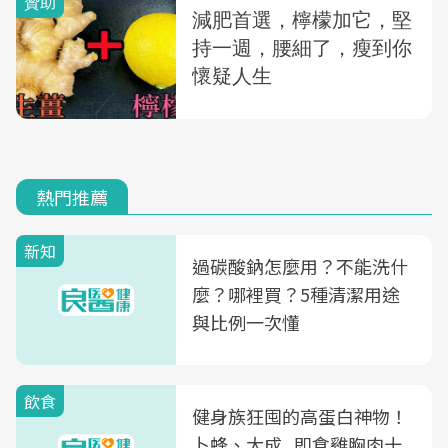
熱門推薦
新知
過碳酸鈉怎麼用？不能洗什
麼？哪裡買？5種清潔用途
與比例一次懂
飲食
健身族狂囤的高蛋白神物！
卜蜂、大成...即食雞胸肉十