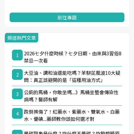
前往專題
頻道熱門文章
2026七夕什麼時候？七夕日期、由來與3習俗8
1
禁忌一次看
大豆油、調和油還能吃嗎？苯駢芘風波10大疑
2
問：真正該避開的是「這種用油方式」
公廁的馬桶，你敢坐嗎...》馬桶坐墊會傳染性
3
病嗎？醫師有解
跌倒擦傷了！紅藥水、紫藥水、雙氧水、白藥
4
水、優碘...藥師教你該如何選才對
暈碳現象是什麼？吃什麼不暈碳？吃飽想睡原