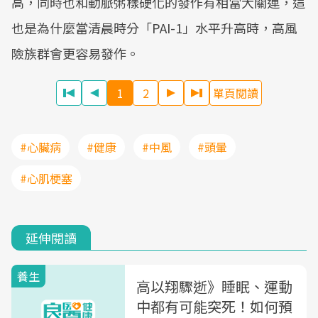
高，同時也和動脈粥樣硬化的發作有相當大關連，這
也是為什麼當清晨時分「PAI-1」水平升高時，高風
險族群會更容易發作。
1
2
單頁閱讀
#心臟病
#健康
#中風
#頭暈
#心肌梗塞
延伸閱讀
養生
高以翔驟逝》睡眠、運動
中都有可能突死！如何預