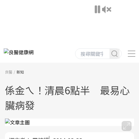
良醫
新知
係金ㄟ！清晨6點半 最易心
臟病發