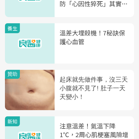
防「心因性猝死」其實有
這3類徵兆
養生
溫差大埋殺機！7秘訣保
護心血管
新知
注意溫差！氣溫下降
1℃，2周心肌梗塞風險增