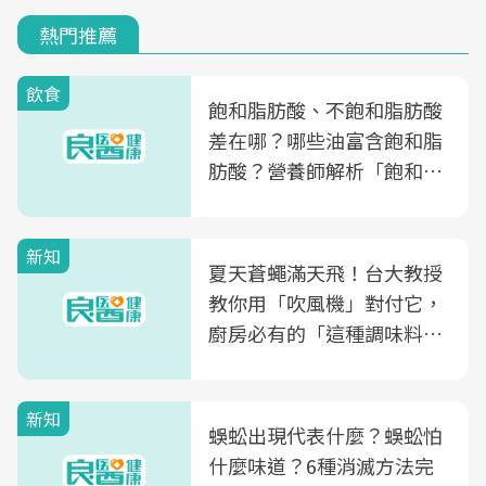
熱門推薦
飲食
飽和脂肪酸、不飽和脂肪酸
差在哪？哪些油富含飽和脂
肪酸？營養師解析「飽和脂
肪酸」的優缺點、建議攝取
量
新知
夏天蒼蠅滿天飛！台大教授
教你用「吹風機」對付它，
廚房必有的「這種調味料」
竟是蒼蠅剋星～
新知
蜈蚣出現代表什麼？蜈蚣怕
什麼味道？6種消滅方法完