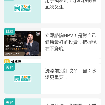
用手擠粉刺？小心粉刺春
風吹又生
美容
洗澡前別卸妝？ 醫：水
溫更重要！
美容