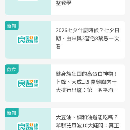
整教學
新知
2026七夕什麼時候？七夕日
期、由來與3習俗8禁忌一次
看
飲食
健身族狂囤的高蛋白神物！
卜蜂、大成...即食雞胸肉十
大排行出爐：第一名平均一
片不到50元
新知
大豆油、調和油還能吃嗎？
苯駢芘風波10大疑問：真正