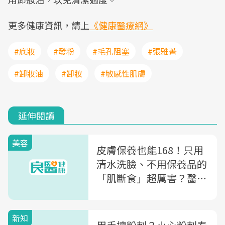
更多健康資訊，請上
《健康醫療網》
#底妝
#發粉
#毛孔阻塞
#張雅菁
#卸妝油
#卸妝
#敏感性肌膚
延伸閱讀
美容
皮膚保養也能168！只用
清水洗臉、不用保養品的
「肌斷食」超厲害？醫師
教你3個「正確洗臉法」
新知