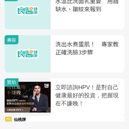
水溫比洗面乳重要 用錯
缺水、皺紋來報到
美容
洗出水煮蛋肌！ 專家教
正確洗臉3步驟