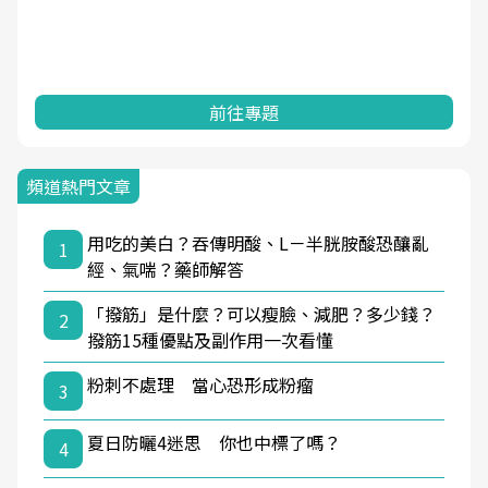
前往專題
頻道熱門文章
用吃的美白？吞傳明酸、L－半胱胺酸恐釀亂
1
經、氣喘？藥師解答
「撥筋」是什麼？可以瘦臉、減肥？多少錢？
2
撥筋15種優點及副作用一次看懂
粉刺不處理 當心恐形成粉瘤
3
夏日防曬4迷思 你也中標了嗎？
4