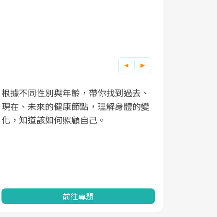
根據不同性別與年齡，帶你找到過去、
因應超高齡
現在、未來的健康節點，理解身體的變
「2025
化，知道該如何照顧自己。
康促進為目
民眾健康的
查、數據分
一起成為台
前往專題