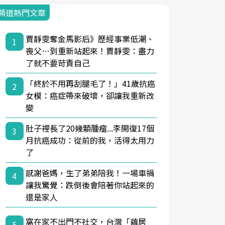
頻道熱門文章
賈靜雯奪金馬影后》歷經事業低潮、
1
喪父…到重新站起來！賈靜雯：盡力
了就不要苛責自己
「終於不用再刮腿毛了！」41歲抗癌
2
女模：癌症帶來破壞，卻讓我重新改
變
肚子裡長了20幾顆腫瘤...李開復17個
3
月抗癌成功：從前的我，活得太用力
了
感謝爸媽，生了弟弟陪我！一場車禍
4
讓我驚覺：跌倒後會陪著你站起來的
還是家人
窩在家不出門不社交，台灣「繭居
5