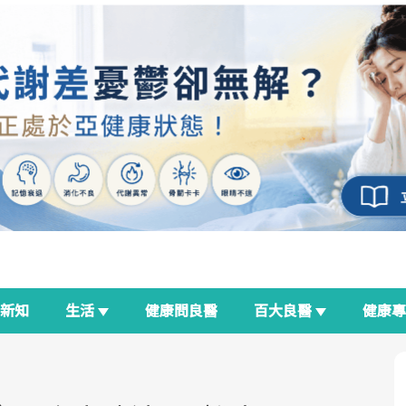
新知
生活
健康問良醫
百大良醫
健康
良醫生活祭
我與健康韌性的距離