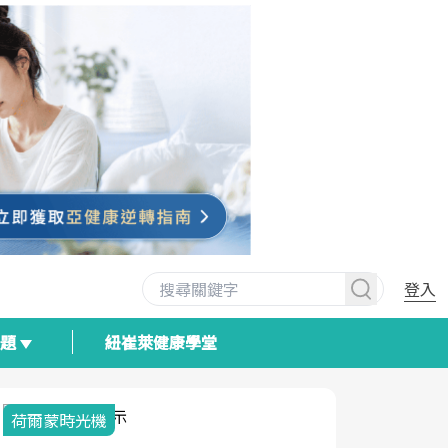
登入
專題
紐崔萊健康學堂
荷爾蒙時光機
2025健檢