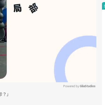
Powered by 
GliaStudios
診？」
Mute