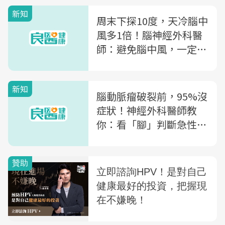
新知
周末下探10度，天冷腦中
風多1倍！腦神經外科醫
師：避免腦中風，一定要
戒掉的2個習慣
新知
腦動脈瘤破裂前，95%沒
症狀！神經外科醫師教
你：看「腳」判斷急性腦
中風