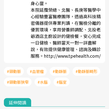
身心靈。
本院延攬榮總、北醫、長庚等醫學中
心經驗豐富醫療團隊，透過高科技精
密儀器提供專業判讀，在醫檢分離的
優質環境，享用營養師調配、北投老
爺酒店主廚設計的健檢餐，安心完成
一日健檢、醫師當天一對一詳盡解
說，有效提供健康管理、諮詢及轉診
服務。
http://www.tpehealth.com/
#頸動脈
#血管瘤
#動靜脈
#動靜脈畸形
#頸動脈狹窄
#水腦
#腦室
延伸閱讀