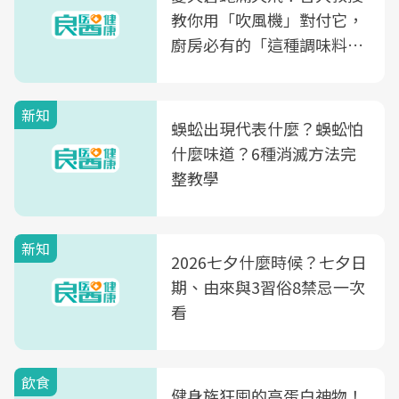
教你用「吹風機」對付它，
廚房必有的「這種調味料」
竟是蒼蠅剋星～
新知
蜈蚣出現代表什麼？蜈蚣怕
什麼味道？6種消滅方法完
整教學
新知
2026七夕什麼時候？七夕日
期、由來與3習俗8禁忌一次
看
飲食
健身族狂囤的高蛋白神物！