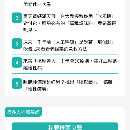
用條件一次看
夏天蒼蠅滿天飛！台大教授教你用「吹風機」
2
對付它，廚房必有的「這種調味料」竟是蒼蠅
剋星～
原來一千年前「人工呼吸」是對著「那個洞」
3
吹氣...來看看老祖宗的急救方法
來當「抗壓達人」！學會3C原則，控好血壓遠
4
離慢性病
睡飽睡滿還是好累？找出「隱形壓力」 遠離
5
「慢性疲勞」
最多人推薦醫師
我要推薦良醫