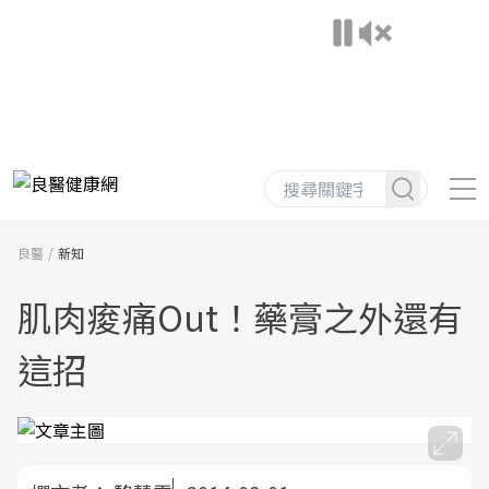
良醫
新知
肌肉痠痛Out！藥膏之外還有
這招