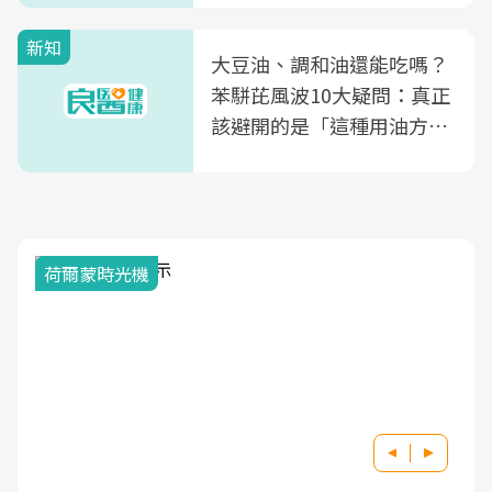
新知
大豆油、調和油還能吃嗎？
苯駢芘風波10大疑問：真正
該避開的是「這種用油方
式」
荷爾蒙時光機