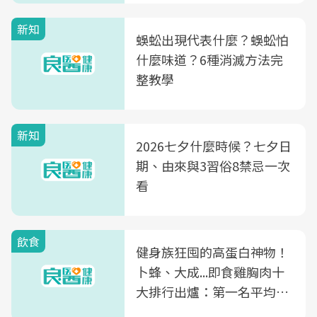
新知
蜈蚣出現代表什麼？蜈蚣怕
什麼味道？6種消滅方法完
整教學
新知
2026七夕什麼時候？七夕日
期、由來與3習俗8禁忌一次
看
飲食
健身族狂囤的高蛋白神物！
卜蜂、大成...即食雞胸肉十
大排行出爐：第一名平均一
片不到50元