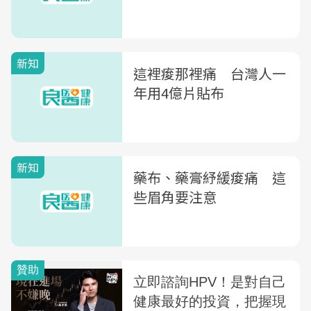
新知
這裡痠那裡痛 台灣人一
年用4億片貼布
新知
藥布、藥膏紓緩痠痛 這
些眉角要注意