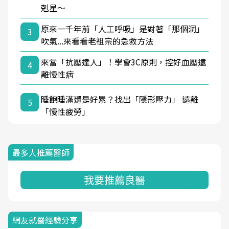
剋星～
原來一千年前「人工呼吸」是對著「那個洞」
3
吹氣...來看看老祖宗的急救方法
來當「抗壓達人」！學會3C原則，控好血壓遠
4
離慢性病
睡飽睡滿還是好累？找出「隱形壓力」 遠離
5
「慢性疲勞」
最多人推薦醫師
我要推薦良醫
網友就醫經驗分享