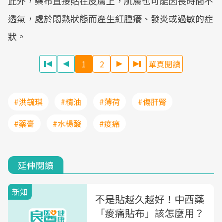
此外，藥布直接貼在皮膚上，肌膚也可能因長時間不
透氣，處於悶熱狀態而產生紅腫癢、發炎或過敏的症
狀。
1
2
單頁閱讀
#洪毓琪
#精油
#薄荷
#傷肝腎
#藥膏
#水楊酸
#痠痛
延伸閱讀
新知
不是貼越久越好！中西藥
「痠痛貼布」該怎麼用？