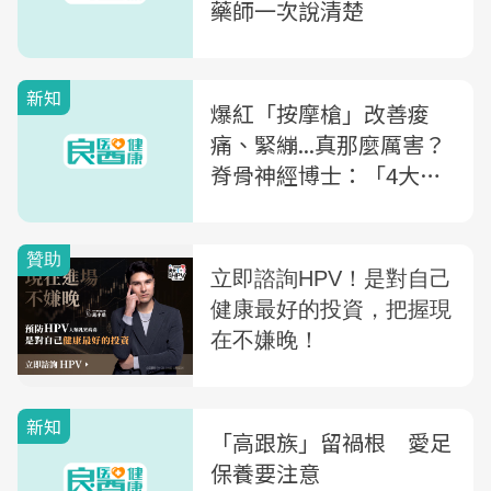
藥師一次說清楚
新知
爆紅「按摩槍」改善痠
痛、緊繃...真那麼厲害？
脊骨神經博士：「4大NG
動作」小心更傷身
新知
「高跟族」留禍根 愛足
保養要注意