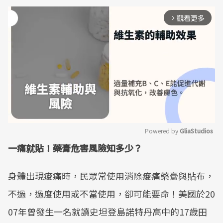
觀看更多
arrow_forward_ios
Powered by 
GliaStudios
一痛就貼！藥膏危害風險知多少？
Mute
身體出現痠痛時，民眾常使用消除痠痛藥膏與貼布，
不過，過度使用或不當使用，卻可能要命！美國於20
07年曾發生一名就讀史坦登島諾特丹高中的17歲田