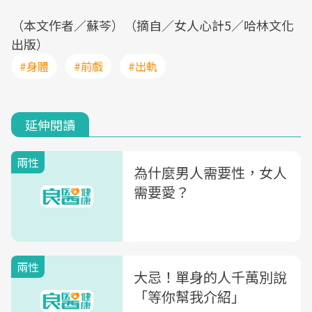
（本文作者／蘇芩）（摘自／女人心計5／哈林文化
出版）
#身體
#前戲
#出軌
延伸閱讀
兩性
為什麼男人需要性，女人
需要愛？
兩性
大忌！單身的人千萬別說
「等你幫我介紹」