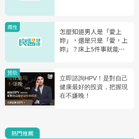
兩性
怎麼知道男人是「愛上
妳」，還是只是「愛，上
妳」？床上5件事就能看
出來
熱門推薦