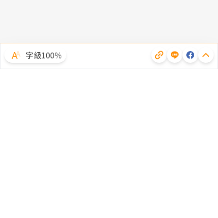
字級100％