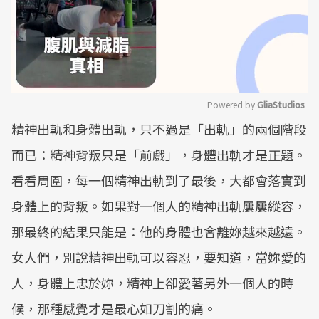
Powered by 
GliaStudios
精神出軌和身體出軌，只不過是「出軌」的兩個階段
Mute
而已：精神背叛只是「前戲」，身體出軌才是正題。
看看周圍，每一個精神出軌到了最後，大都會落實到
身體上的背叛。如果對一個人的精神出軌屢屢縱容，
那最終的結果只能是：他的身體也會離妳越來越遠。
女人們，別說精神出軌可以容忍，要知道，當妳愛的
人，身體上忠於妳，精神上卻愛著另外一個人的時
候，那種感覺才是最心如刀割的痛。