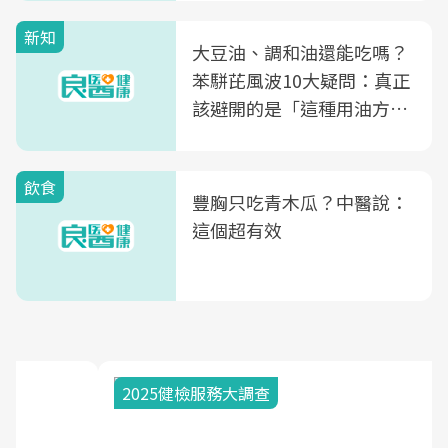
新知
大豆油、調和油還能吃嗎？
苯駢芘風波10大疑問：真正
該避開的是「這種用油方
式」
飲食
豐胸只吃青木瓜？中醫說：
這個超有效
2025健檢服務大調查