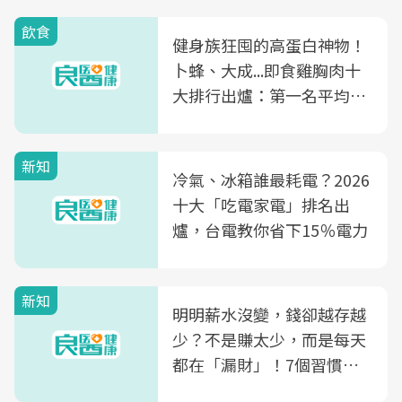
飲食
健身族狂囤的高蛋白神物！
卜蜂、大成...即食雞胸肉十
大排行出爐：第一名平均一
片不到50元
新知
冷氣、冰箱誰最耗電？2026
十大「吃電家電」排名出
爐，台電教你省下15％電力
新知
明明薪水沒變，錢卻越存越
少？不是賺太少，而是每天
都在「漏財」！7個習慣一
次看