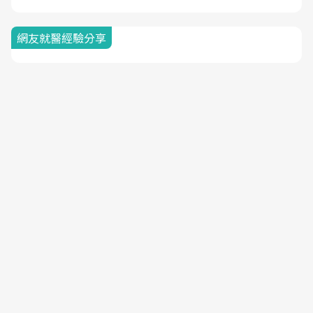
網友就醫經驗分享