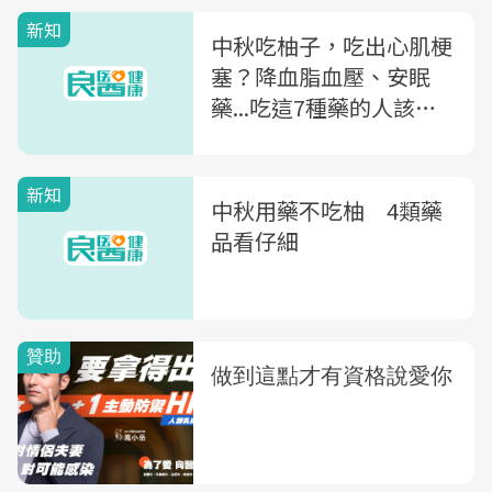
新知
中秋吃柚子，吃出心肌梗
塞？降血脂血壓、安眠
藥...吃這7種藥的人該注
意的事
新知
中秋用藥不吃柚 4類藥
品看仔細