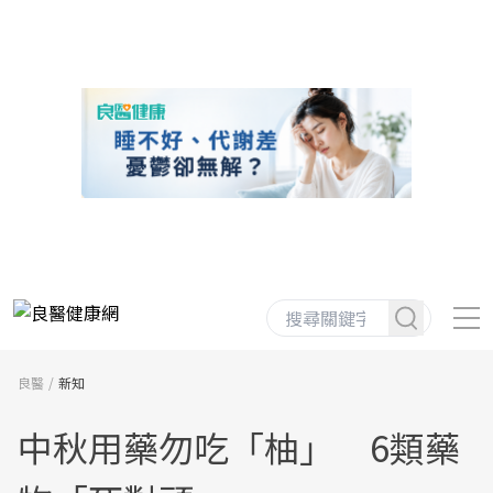
良醫
新知
中秋用藥勿吃「柚」 6類藥