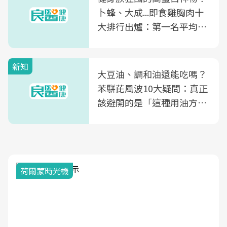
卜蜂、大成...即食雞胸肉十
大排行出爐：第一名平均一
片不到50元
新知
大豆油、調和油還能吃嗎？
苯駢芘風波10大疑問：真正
該避開的是「這種用油方
式」
荷爾蒙時光機