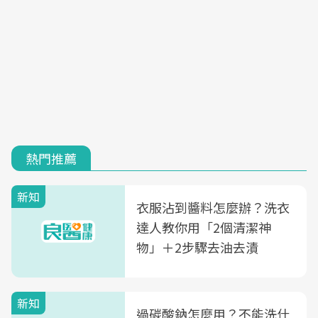
熱門推薦
新知
衣服沾到醬料怎麼辦？洗衣
達人教你用「2個清潔神
物」＋2步驟去油去漬
新知
過碳酸鈉怎麼用？不能洗什