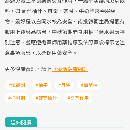
為避免發生不良藥食交互作用，一般不建議病患以飲
Mute
料，如:葡萄柚汁、可樂、茶葉、牛奶等來吞服藥
物，最好是以白開水較為安全。南投縣衛生局提醒有
服用上述藥品病患，中秋節期間食用柚子類水果應特
別注意，並應遵循藥師用藥指導及依照藥袋標示之注
意事項服藥，以確保用藥安全。
更多健康資訊，請上
《優活健康網》
#鎮靜劑
#柚子
#月餅
#葡萄柚
#抑制劑
#葡萄柚汁
#交互作用
延伸閱讀