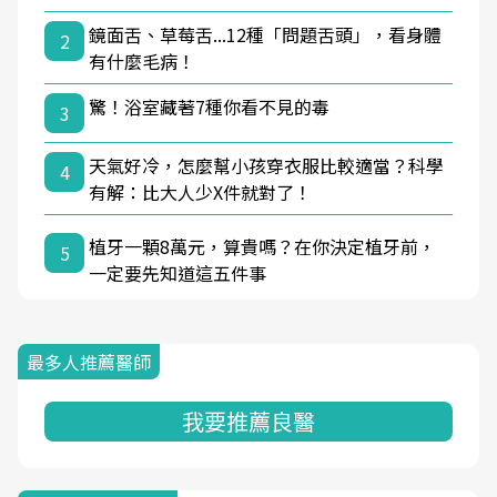
鏡面舌、草莓舌...12種「問題舌頭」，看身體
2
有什麼毛病！
驚！浴室藏著7種你看不見的毒
3
天氣好冷，怎麼幫小孩穿衣服比較適當？科學
4
有解：比大人少X件就對了！
植牙一顆8萬元，算貴嗎？在你決定植牙前，
5
一定要先知道這五件事
最多人推薦醫師
我要推薦良醫