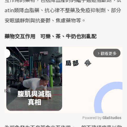
atin類降血脂藥、抗心律不整藥及免疫抑制劑、部分
安眠鎮靜劑與抗憂鬱、焦慮藥物等。
藥物交互作用 可樂、茶、牛奶也別亂配
觀看更多
arrow_forward_ios
Powered by 
GliaStudios