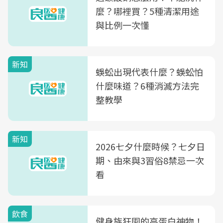
麼？哪裡買？5種清潔用途
與比例一次懂
新知
蜈蚣出現代表什麼？蜈蚣怕
什麼味道？6種消滅方法完
整教學
新知
2026七夕什麼時候？七夕日
期、由來與3習俗8禁忌一次
看
飲食
健身族狂囤的高蛋白神物！