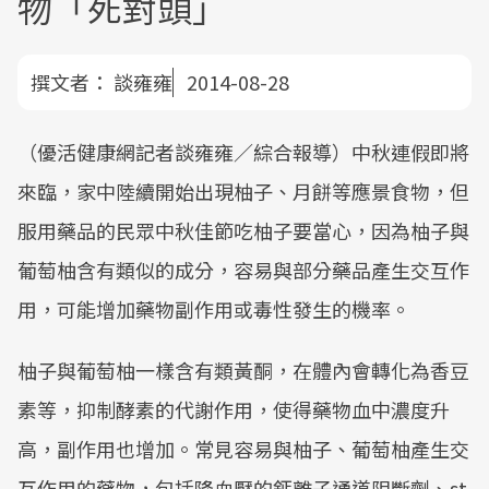
物「死對頭」
撰文者：
談雍雍
2014-08-28
（優活健康網記者談雍雍／綜合報導）中秋連假即將
來臨，家中陸續開始出現柚子、月餅等應景食物，但
服用藥品的民眾中秋佳節吃柚子要當心，因為柚子與
葡萄柚含有類似的成分，容易與部分藥品產生交互作
用，可能增加藥物副作用或毒性發生的機率。
柚子與葡萄柚一樣含有類黃酮，在體內會轉化為香豆
素等，抑制酵素的代謝作用，使得藥物血中濃度升
高，副作用也增加。常見容易與柚子、葡萄柚產生交
互作用的藥物，包括降血壓的鈣離子通道阻斷劑、st