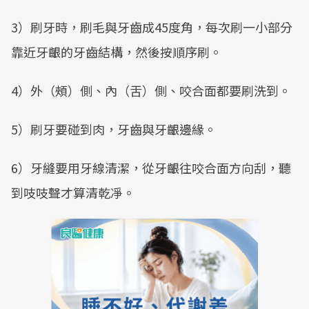
3）刷牙時，刷毛與牙齒成45度角，每次刷一小部分
靠近牙齦的牙齒結構，然後按順序刷。
4）外（頰）側、內（舌）側、咬合面都要刷洗到。
5）刷牙要碰到肉，牙齒與牙齦邊緣。
6）牙縫要用牙線清潔，從牙齦往咬合面方向刮，聽
到吱吱聲才算清乾凈。