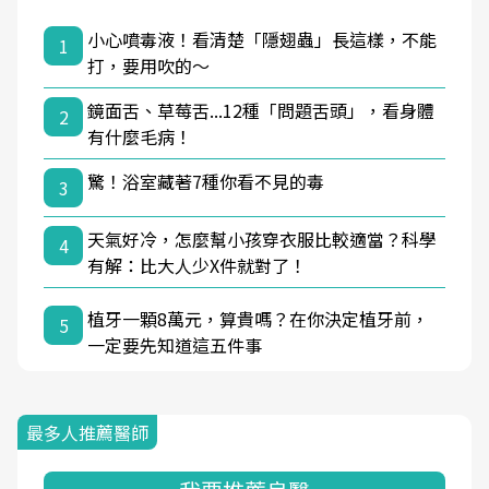
小心噴毒液！看清楚「隱翅蟲」長這樣，不能
1
打，要用吹的～
鏡面舌、草莓舌...12種「問題舌頭」，看身體
2
有什麼毛病！
驚！浴室藏著7種你看不見的毒
3
天氣好冷，怎麼幫小孩穿衣服比較適當？科學
4
有解：比大人少X件就對了！
植牙一顆8萬元，算貴嗎？在你決定植牙前，
5
一定要先知道這五件事
最多人推薦醫師