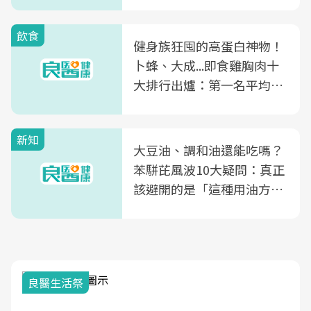
飲食
健身族狂囤的高蛋白神物！
卜蜂、大成...即食雞胸肉十
大排行出爐：第一名平均一
片不到50元
新知
大豆油、調和油還能吃嗎？
苯駢芘風波10大疑問：真正
該避開的是「這種用油方
式」
良醫生活祭