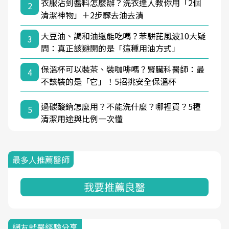
衣服沾到醬料怎麼辦？洗衣達人教你用「2個
2
清潔神物」＋2步驟去油去漬
大豆油、調和油還能吃嗎？苯駢芘風波10大疑
3
問：真正該避開的是「這種用油方式」
保溫杯可以裝茶、裝咖啡嗎？腎臟科醫師：最
4
不該裝的是「它」！5招挑安全保溫杯
過碳酸鈉怎麼用？不能洗什麼？哪裡買？5種
5
清潔用途與比例一次懂
最多人推薦醫師
我要推薦良醫
網友就醫經驗分享