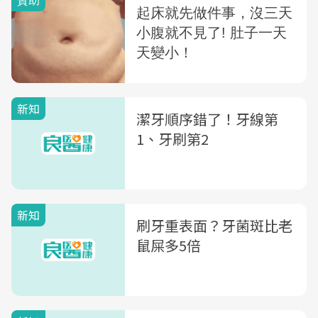
新知
潔牙順序錯了！牙線第
1、牙刷第2
新知
刷牙重表面？牙菌斑比老
鼠屎多5倍