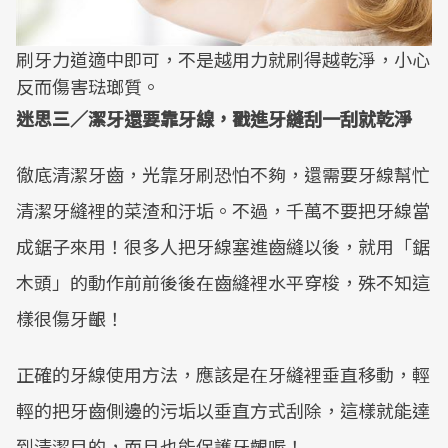
刷牙力道適中即可，不是越用力就刷得越乾淨，小心
反而傷害琺瑯質。
迷思三／潔牙還要靠牙線，戳進牙縫刮一刮就乾淨
徹底清潔牙齒，光靠牙刷恐怕不夠，還需要牙線幫忙
清潔牙縫裡的菜渣和汙垢。不過，千萬不要把牙線當
成鋸子來用！很多人把牙線塞進齒縫以後，就用「鋸
木頭」的動作前前後後在齒縫裡水平穿梭，殊不知這
樣很傷牙齦！
正確的牙線使用方法，應該是在牙縫裡垂直移動，輕
輕的把牙齒側邊的污垢以垂直方式刮除，這樣就能達
到清潔目的，而且也能保護牙齦喔！