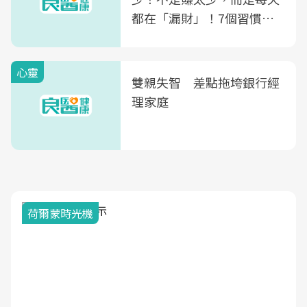
都在「漏財」！7個習慣一
次看
心靈
雙親失智 差點拖垮銀行經
理家庭
荷爾蒙時光機