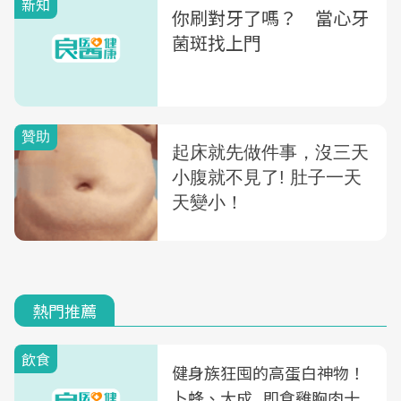
新知
你刷對牙了嗎？ 當心牙
菌斑找上門
熱門推薦
飲食
健身族狂囤的高蛋白神物！
卜蜂、大成...即食雞胸肉十