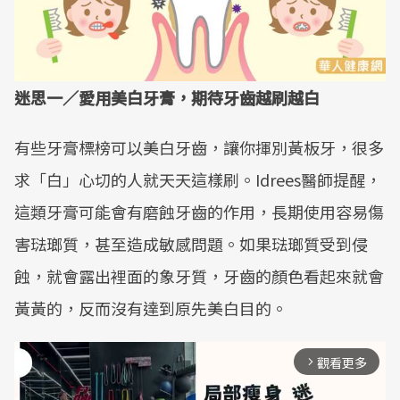
迷思一／愛用美白牙膏，期待牙齒越刷越白
有些牙膏標榜可以美白牙齒，讓你揮別黃板牙，很多
求「白」心切的人就天天這樣刷。Idrees醫師提醒，
這類牙膏可能會有磨蝕牙齒的作用，長期使用容易傷
害琺瑯質，甚至造成敏感問題。如果琺瑯質受到侵
蝕，就會露出裡面的象牙質，牙齒的顏色看起來就會
黃黃的，反而沒有達到原先美白目的。
觀看更多
arrow_forward_ios