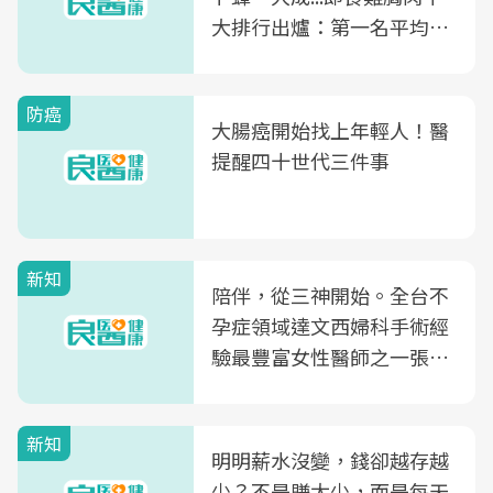
大排行出爐：第一名平均一
片不到50元
防癌
大腸癌開始找上年輕人！醫
提醒四十世代三件事
新知
陪伴，從三神開始。全台不
孕症領域達文西婦科手術經
驗最豐富女性醫師之一張永
玲領軍，打造全台首創「生
殖銀行概念形象館」，攜手
新知
光田醫院建構360度女性健
明明薪水沒變，錢卻越存越
康照護生態圈
少？不是賺太少，而是每天