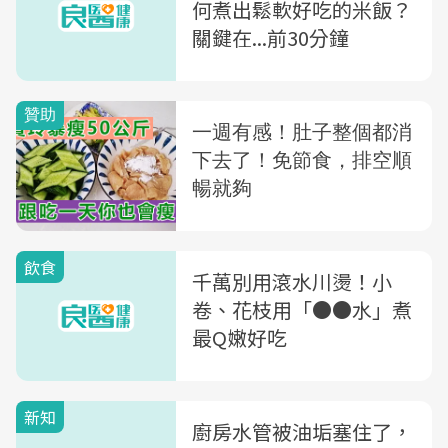
何煮出鬆軟好吃的米飯？
關鍵在...前30分鐘
飲食
千萬別用滾水川燙！小
卷、花枝用「●●水」煮
最Q嫩好吃
新知
廚房水管被油垢塞住了，