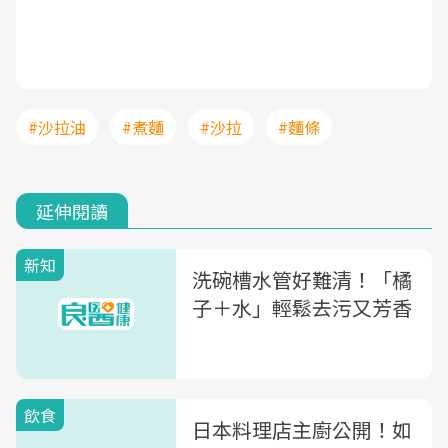
#沙拉油
#煮麵
#沙拉
#麵條
延伸閱讀
新知
洗碗槽水管好難清！「橘
子＋水」輕鬆去污又芳香
飲食
日本料理店主廚公開！如