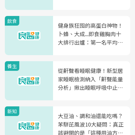
飲食
健身族狂囤的高蛋白神物！
卜蜂、大成...即食雞胸肉十
大排行出爐：第一名平均一
片不到50元
養生
從鼾聲看睡眠健康！新型居
家睡眠檢測納入「鼾聲能量
分析」揪出睡眠呼吸中止症
風險
新知
大豆油、調和油還能吃嗎？
苯駢芘風波10大疑問：真正
該避開的是「這種用油方