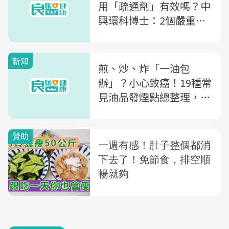
用「疏通劑」有效嗎？中
興環科博士：2個嚴重後
果，你不能不知道
新知
煎、炒、炸「一油包
辦」？小心致癌！19種常
見油品發煙點總整理，葵
花油只適合水炒，大豆油
別油炸