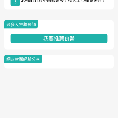
30強心針救不回郭金發！換人工心臟會更好？
5
最多人推薦醫師
我要推薦良醫
網友就醫經驗分享