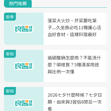
熱門推薦
飲食
菠菜大火炒、芹菜要吃葉
子....久坐族必吃11種護心活
血好食材，這樣料理最好
新知
過碳酸鈉怎麼用？不能洗什
麼？哪裡買？5種清潔用途
與比例一次懂
新知
2026七夕什麼時候？七夕日
期、由來與3習俗8禁忌一次
看