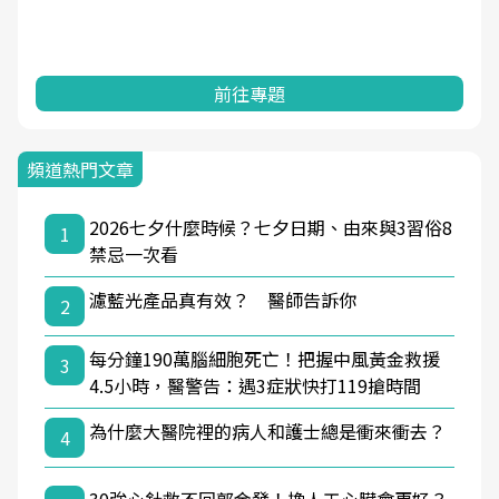
前往專題
頻道熱門文章
2026七夕什麼時候？七夕日期、由來與3習俗8
1
禁忌一次看
濾藍光產品真有效？ 醫師告訴你
2
每分鐘190萬腦細胞死亡！把握中風黃金救援
3
4.5小時，醫警告：遇3症狀快打119搶時間
為什麼大醫院裡的病人和護士總是衝來衝去？
4