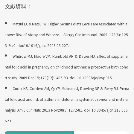
文獻資料：
Matsui EC＆Matsui W. Higher Serum Folate Levels are Associated with a
Lower Risk of Atopy and Wheeze. J Allergy Clin Immunol. 2009. 123(6): 125
3–9.e2. doi:10.1016/j.jaci.2009.03.007.
Whitrow MJ, Moore VM, Rumbold AR ＆ Davies MJ. Effect of suppleme
ntal folic acid in pregnancy on childhood asthma: a prospective birth coho
rt study. 2009 Dec 15;170(12):1486-93. doi: 10.1093/aje/kwp315.
Crider KS, Cordero AM, Qi YP, Mulinare J, Dowling NF ＆ Berry RJ. Prena
tal folic acid and risk of asthma in children: a systematic review and meta-a
nalysis. Am J Clin Nutr. 2013 Nov;98(5):1272-81. doi: 10.3945/ajcn.113.065
623.