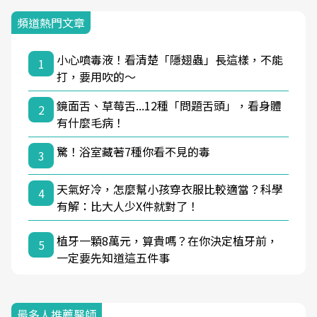
頻道熱門文章
小心噴毒液！看清楚「隱翅蟲」長這樣，不能
1
打，要用吹的～
鏡面舌、草莓舌...12種「問題舌頭」，看身體
2
有什麼毛病！
驚！浴室藏著7種你看不見的毒
3
天氣好冷，怎麼幫小孩穿衣服比較適當？科學
4
有解：比大人少X件就對了！
植牙一顆8萬元，算貴嗎？在你決定植牙前，
5
一定要先知道這五件事
最多人推薦醫師