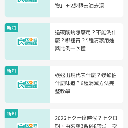
物」＋2步驟去油去漬
新知
過碳酸鈉怎麼用？不能洗什
麼？哪裡買？5種清潔用途
與比例一次懂
新知
蜈蚣出現代表什麼？蜈蚣怕
什麼味道？6種消滅方法完
整教學
新知
2026七夕什麼時候？七夕日
期、由來與3習俗8禁忌一次