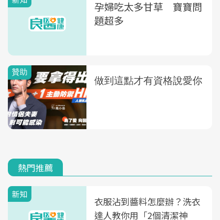
孕婦吃太多甘草 寶寶問
題超多
熱門推薦
新知
衣服沾到醬料怎麼辦？洗衣
達人教你用「2個清潔神