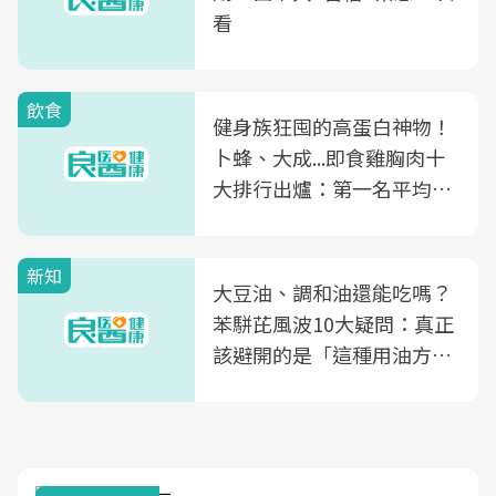
看
飲食
健身族狂囤的高蛋白神物！
卜蜂、大成...即食雞胸肉十
大排行出爐：第一名平均一
片不到50元
新知
大豆油、調和油還能吃嗎？
苯駢芘風波10大疑問：真正
該避開的是「這種用油方
式」