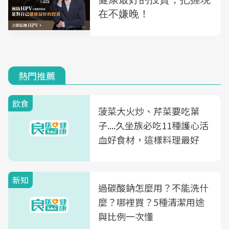
熱門推薦
飲食
菠菜大火炒、芹菜要吃葉
子....久坐族必吃11種護心活
血好食材，這樣料理最好
新知
過碳酸鈉怎麼用？不能洗什
麼？哪裡買？5種清潔用途
與比例一次懂