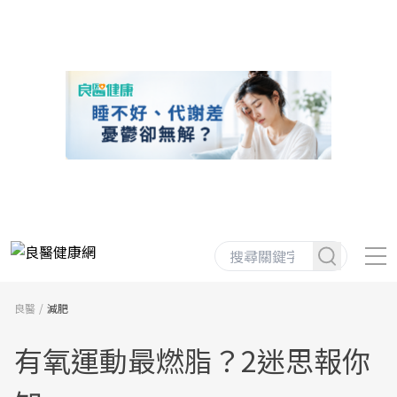
良醫
減肥
有氧運動最燃脂？2迷思報你