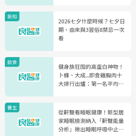
新知
2026七夕什麼時候？七夕日
期、由來與3習俗8禁忌一次
看
飲食
健身族狂囤的高蛋白神物！
卜蜂、大成...即食雞胸肉十
大排行出爐：第一名平均一
片不到50元
養生
從鼾聲看睡眠健康！新型居
家睡眠檢測納入「鼾聲能量
分析」揪出睡眠呼吸中止症