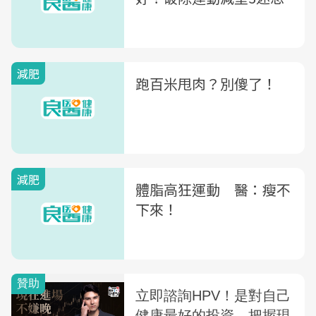
減肥
跑百米甩肉？別傻了！
減肥
體脂高狂運動 醫：瘦不
下來！