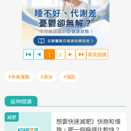
1
2
單頁閱讀
#有氧運動
#游泳
#慢跑
延伸閱讀
減肥
想要快速減肥》快跑和慢
跑，哪一個瘦得比較快？