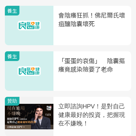
養生
會陰癢狂抓！佛尼爾氏壞
疽釀陰囊壞死
養生
「蛋蛋的哀傷」 陰囊摳
癢竟感染險要了老命