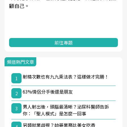
顧自己。
前往專題
頻道熱門文章
射精次數也有九九乘法表？這樣做才完勝！
1
63%情侶分手後還是朋友
2
男人射出後，頭腦最清晰？泌尿科醫師告訴
3
你：「聖人模式」是怎麼一回事
另類就業歧視？帥哥業務比美女吃香
4