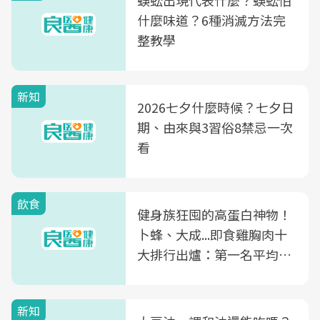
蜈蚣出現代表什麼？蜈蚣怕
什麼味道？6種消滅方法完
整教學
新知
2026七夕什麼時候？七夕日
期、由來與3習俗8禁忌一次
看
飲食
健身族狂囤的高蛋白神物！
卜蜂、大成...即食雞胸肉十
大排行出爐：第一名平均一
片不到50元
新知