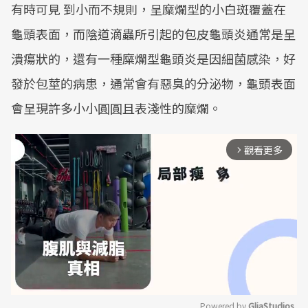
有時可見 到小而不規則，呈糜爛型的小白斑覆蓋在
龜頭表面，而陰道滴蟲所引起的包皮龜頭炎通常是呈
潰瘍狀的，還有一種糜爛型龜頭炎是因細菌感染，好
發於包莖的病患，通常會有惡臭的分泌物，龜頭表面
會呈現許多小小圓圓且表淺性的糜爛。
觀看更多
arrow_forward_ios
Powered by 
GliaStudios