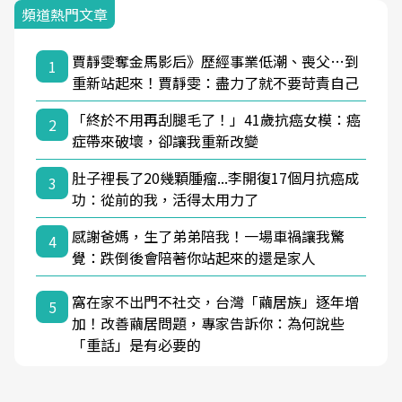
頻道熱門文章
賈靜雯奪金馬影后》歷經事業低潮、喪父…到
1
重新站起來！賈靜雯：盡力了就不要苛責自己
「終於不用再刮腿毛了！」41歲抗癌女模：癌
2
症帶來破壞，卻讓我重新改變
肚子裡長了20幾顆腫瘤...李開復17個月抗癌成
3
功：從前的我，活得太用力了
感謝爸媽，生了弟弟陪我！一場車禍讓我驚
4
覺：跌倒後會陪著你站起來的還是家人
窩在家不出門不社交，台灣「繭居族」逐年增
5
加！改善繭居問題，專家告訴你：為何說些
「重話」是有必要的