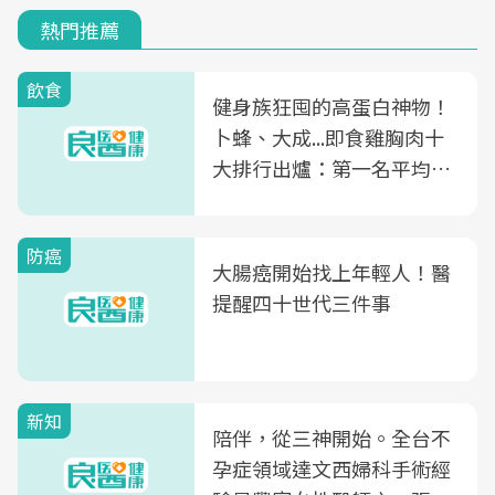
熱門推薦
飲食
健身族狂囤的高蛋白神物！
卜蜂、大成...即食雞胸肉十
大排行出爐：第一名平均一
片不到50元
防癌
大腸癌開始找上年輕人！醫
提醒四十世代三件事
新知
陪伴，從三神開始。全台不
孕症領域達文西婦科手術經