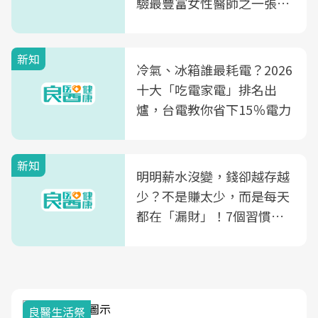
驗最豐富女性醫師之一張永
玲領軍，打造全台首創「生
殖銀行概念形象館」，攜手
新知
光田醫院建構360度女性健
冷氣、冰箱誰最耗電？2026
康照護生態圈
十大「吃電家電」排名出
爐，台電教你省下15％電力
新知
明明薪水沒變，錢卻越存越
少？不是賺太少，而是每天
都在「漏財」！7個習慣一
次看
良醫生活祭