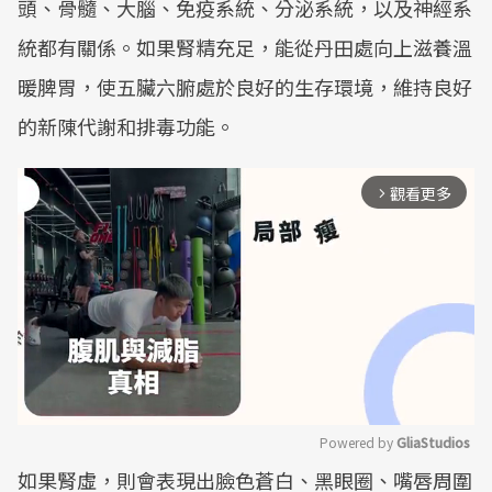
頭、骨髓、大腦、免疫系統、分泌系統，以及神經系
統都有關係。如果腎精充足，能從丹田處向上滋養溫
暖脾胃，使五臟六腑處於良好的生存環境，維持良好
的新陳代謝和排毒功能。
觀看更多
arrow_forward_ios
Powered by 
GliaStudios
如果腎虛，則會表現出臉色蒼白、黑眼圈、嘴唇周圍
Mute