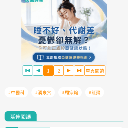
1
2
單頁閱讀
#中醫科
#湧泉穴
#周宗翰
#紅棗
延伸閱讀