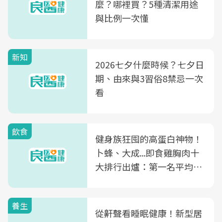
麼？哪裡買？5種清潔用途
與比例一次懂
新知
2026七夕什麼時候？七夕日
期、由來與3習俗8禁忌一次
看
飲食
健身族狂囤的高蛋白神物！
卜蜂、大成...即食雞胸肉十
大排行出爐：第一名平均一
片不到50元
養生
從鼾聲看睡眠健康！新型居