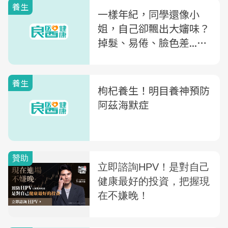
養生
一樣年紀，同學還像小
姐，自己卻飄出大嬸味？
掉髮、易倦、臉色差...快
吃3種養腎食物
養生
枸杞養生！明目養神預防
阿茲海默症