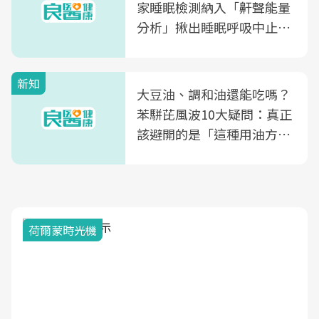
家睡眠檢測納入「鼾聲能量
分析」揪出睡眠呼吸中止症
風險
新知
大豆油、調和油還能吃嗎？
苯駢芘風波10大疑問：真正
該避開的是「這種用油方
式」
荷爾蒙時光機