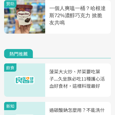
熱門推薦
飲食
菠菜大火炒、芹菜要吃葉
子....久坐族必吃11種護心活
血好食材，這樣料理最好
新知
過碳酸鈉怎麼用？不能洗什