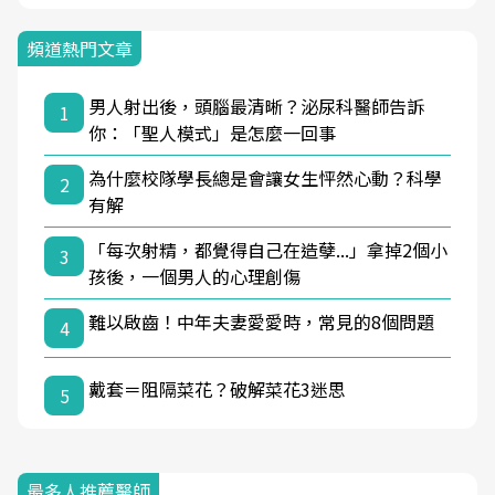
頻道熱門文章
男人射出後，頭腦最清晰？泌尿科醫師告訴
1
你：「聖人模式」是怎麼一回事
為什麼校隊學長總是會讓女生怦然心動？科學
2
有解
「每次射精，都覺得自己在造孽...」拿掉2個小
3
孩後，一個男人的心理創傷
難以啟齒！中年夫妻愛愛時，常見的8個問題
4
戴套＝阻隔菜花？破解菜花3迷思
5
最多人推薦醫師