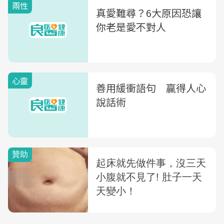
兩性
真愛難尋？6大原因恐讓
你老是愛不對人
心靈
善用緩衝語句 贏得人心
說話術