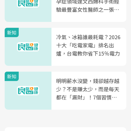
孕症領域達文西婦科手術經
驗最豐富女性醫師之一張永
玲領軍，打造全台首創「生
殖銀行概念形象館」，攜手
新知
光田醫院建構360度女性健
冷氣、冰箱誰最耗電？2026
康照護生態圈
十大「吃電家電」排名出
爐，台電教你省下15％電力
新知
明明薪水沒變，錢卻越存越
少？不是賺太少，而是每天
都在「漏財」！7個習慣一
次看