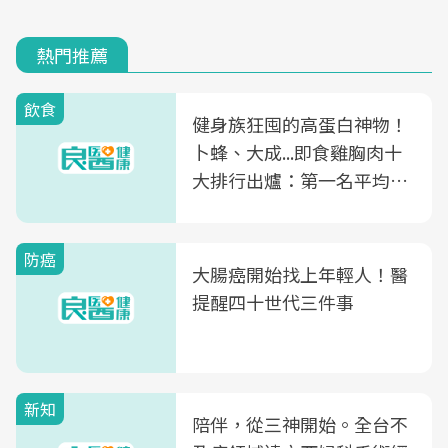
熱門推薦
飲食
健身族狂囤的高蛋白神物！
卜蜂、大成...即食雞胸肉十
大排行出爐：第一名平均一
片不到50元
防癌
大腸癌開始找上年輕人！醫
提醒四十世代三件事
新知
陪伴，從三神開始。全台不