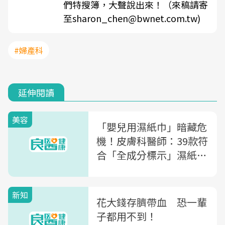
們特搜簿，大聲說出來！（來稿請寄
至sharon_chen@bwnet.com.tw)
#婦產科
延伸閱讀
美容
「嬰兒用濕紙巾」暗藏危
機！皮膚科醫師：39款符
合「全成分標示」濕紙巾
清單一次公開
新知
花大錢存臍帶血 恐一輩
子都用不到！