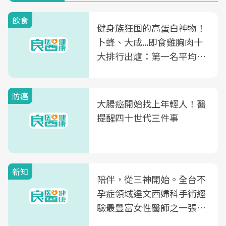
飲食
健身族狂囤的高蛋白神物！
卜蜂、大成...即食雞胸肉十
大排行出爐：第一名平均一
片不到50元
防癌
大腸癌開始找上年輕人！醫
提醒四十世代三件事
新知
陪伴，從三神開始。全台不
孕症領域達文西婦科手術經
驗最豐富女性醫師之一張永
玲領軍，打造全台首創「生