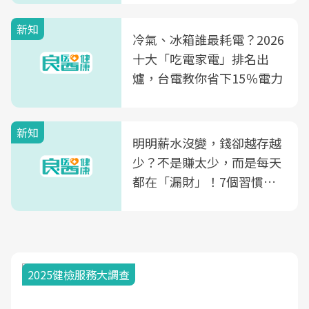
殖銀行概念形象館」，攜手
新知
光田醫院建構360度女性健
冷氣、冰箱誰最耗電？2026
康照護生態圈
十大「吃電家電」排名出
爐，台電教你省下15％電力
新知
明明薪水沒變，錢卻越存越
少？不是賺太少，而是每天
都在「漏財」！7個習慣一
次看
2025健檢服務大調查