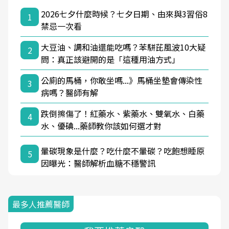
2026七夕什麼時候？七夕日期、由來與3習俗8
1
禁忌一次看
大豆油、調和油還能吃嗎？苯駢芘風波10大疑
2
問：真正該避開的是「這種用油方式」
公廁的馬桶，你敢坐嗎...》馬桶坐墊會傳染性
3
病嗎？醫師有解
跌倒擦傷了！紅藥水、紫藥水、雙氧水、白藥
4
水、優碘...藥師教你該如何選才對
暈碳現象是什麼？吃什麼不暈碳？吃飽想睡原
5
因曝光：醫師解析血糖不穩警訊
最多人推薦醫師