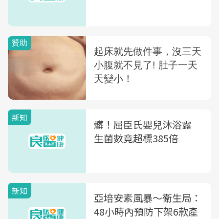
新知
髒！屈臣氏嬰兒沐浴露
生菌數竟超標385倍
新知
亞培安素風暴〜衛生局：
48小時內預防下架6款產