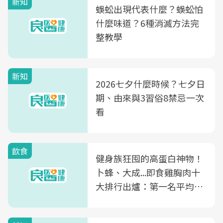
新知
蜈蚣出現代表什麼？蜈蚣怕
什麼味道？6種消滅方法完
整教學
新知
2026七夕什麼時候？七夕日
期、由來與3習俗8禁忌一次
看
飲食
健身族狂囤的高蛋白神物！
卜蜂、大成...即食雞胸肉十
大排行出爐：第一名平均一
片不到50元