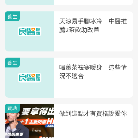
養生
天涼易手腳冰冷 中醫推
薦2茶飲助改善
養生
喝薑茶祛寒暖身 這些情
況不適合