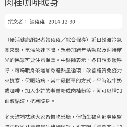
肉桂咖啡暖身
撰文者：
談雍雍
2014-12-30
（優活健康網記者談雍雍／綜合報導）近日幾波冷氣
團來襲，氣溫急速下降，想參加跨年活動以及迎接曙
光的民眾可要注意保暖。中醫師表示，冬日想要暖呼
呼，可喝暖身茶增加身體熱量循環，改善體質免疫力
來抗寒，保暖防病。其中最簡單的方式，平時泡牛奶
或咖啡，加入少許的老薑粉或肉桂粉等，就可以增加
血液循環，抗寒暖身。
冬天進補祛寒大家習慣吃藥膳，但衛生福利部豐原醫
院中醫科林慶鐘醫師建議民眾，也可喝「暖身茶」加