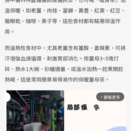
溫保暖，如老薑、肉桂、當歸、黃耆、紅棗、紅豆、
龍眼乾、咖啡、栗子等，這些食材都有驅寒保溫作
用。
而溫熱性食材中，尤其老薑含有薑醇、姜辣素，可排
汗增強血液循環、刺激胃部消化。用薑母3~5塊打
碎、熱水1大碗、砂糖適量，或溫水加熱一起煮開趁
熱喝，這是常用簡單易得易作的保暖薑母茶。
觀看更多
arrow_forward_ios