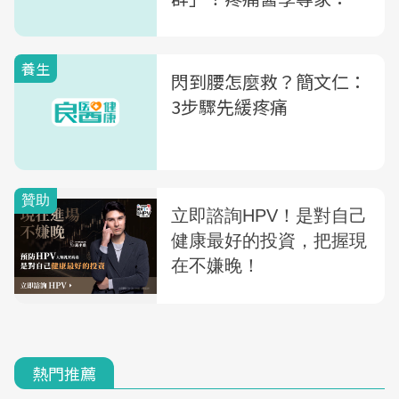
分鐘「腳跟上抬運動」放
鬆你的梨狀肌
養生
閃到腰怎麼救？簡文仁：
3步驟先緩疼痛
熱門推薦