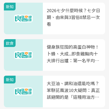
新知
2026七夕什麼時候？七夕日
期、由來與3習俗8禁忌一次
看
飲食
健身族狂囤的高蛋白神物！
卜蜂、大成...即食雞胸肉十
大排行出爐：第一名平均一
片不到50元
新知
大豆油、調和油還能吃嗎？
苯駢芘風波10大疑問：真正
該避開的是「這種用油方
式」