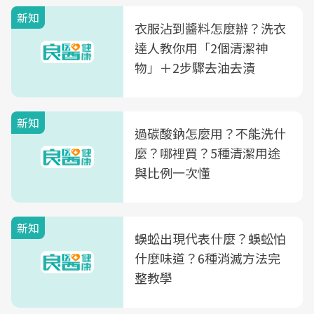
新知
衣服沾到醬料怎麼辦？洗衣
達人教你用「2個清潔神
物」＋2步驟去油去漬
新知
過碳酸鈉怎麼用？不能洗什
麼？哪裡買？5種清潔用途
與比例一次懂
新知
蜈蚣出現代表什麼？蜈蚣怕
什麼味道？6種消滅方法完
整教學