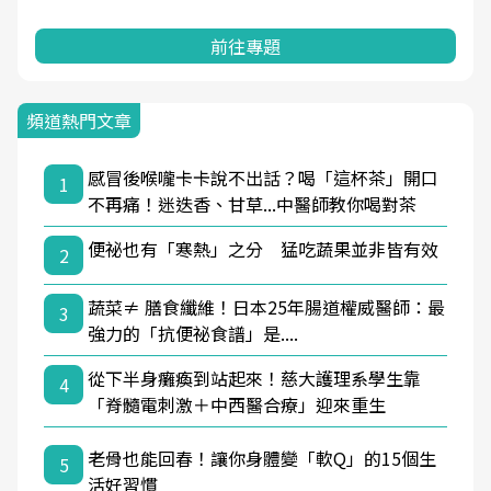
前往專題
頻道熱門文章
感冒後喉嚨卡卡說不出話？喝「這杯茶」開口
1
不再痛！迷迭香、甘草...中醫師教你喝對茶
便祕也有「寒熱」之分 猛吃蔬果並非皆有效
2
蔬菜≠ 膳食纖維！日本25年腸道權威醫師：最
3
強力的「抗便祕食譜」是....
從下半身癱瘓到站起來！慈大護理系學生靠
4
「脊髓電刺激＋中西醫合療」迎來重生
老骨也能回春！讓你身體變「軟Q」的15個生
5
活好習慣