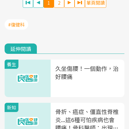
1
2
單頁閱讀
#復健科
延伸閱讀
養生
久坐傷腰！一個動作，治
好腰痛
新知
骨折、癌症、僵直性脊椎
炎...這6種可怕疾病也會
腰痛！骨科醫師：出現4