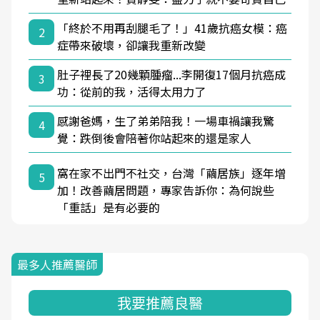
「終於不用再刮腿毛了！」41歲抗癌女模：癌
2
症帶來破壞，卻讓我重新改變
肚子裡長了20幾顆腫瘤...李開復17個月抗癌成
3
功：從前的我，活得太用力了
感謝爸媽，生了弟弟陪我！一場車禍讓我驚
4
覺：跌倒後會陪著你站起來的還是家人
窩在家不出門不社交，台灣「繭居族」逐年增
5
加！改善繭居問題，專家告訴你：為何說些
「重話」是有必要的
最多人推薦醫師
我要推薦良醫