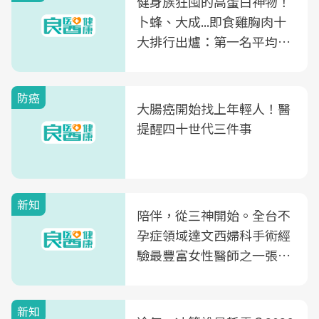
健身族狂囤的高蛋白神物！
卜蜂、大成...即食雞胸肉十
大排行出爐：第一名平均一
片不到50元
防癌
大腸癌開始找上年輕人！醫
提醒四十世代三件事
新知
陪伴，從三神開始。全台不
孕症領域達文西婦科手術經
驗最豐富女性醫師之一張永
玲領軍，打造全台首創「生
殖銀行概念形象館」，攜手
新知
光田醫院建構360度女性健