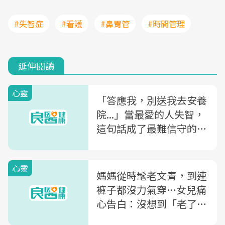
#失智症
#看護
#鼻胃管
#時間管理
延伸閱讀
心靈
「答應我，別送我去安養
院...」當最愛的人失智，
這句話成了最難信守的承
諾
心靈
媽媽從時髦老文青，到連
褲子都沒力氣穿…女兒痛
心告白：沒想到「老了」
的真相如此難受