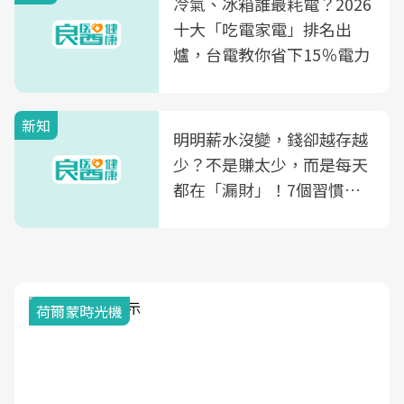
冷氣、冰箱誰最耗電？2026
康照護生態圈
十大「吃電家電」排名出
爐，台電教你省下15％電力
新知
明明薪水沒變，錢卻越存越
少？不是賺太少，而是每天
都在「漏財」！7個習慣一
次看
荷爾蒙時光機