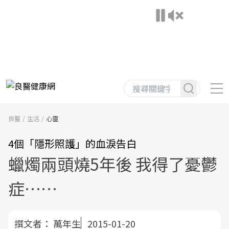
良醫
生活
心靈
4個「隱形照護」的血淚告白
蠟燭兩頭燒5年後 我得了憂鬱
症……
撰文者：
萬年生
2015-01-20