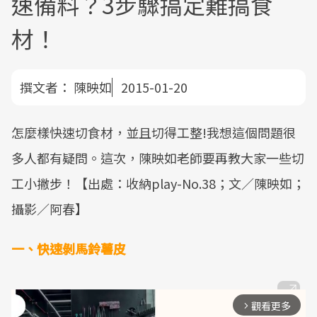
速備料？3步驟搞定難搞食
材！
撰文者：
陳映如
2015-01-20
怎麼樣快速切食材，並且切得工整!我想這個問題很
多人都有疑問。這次，陳映如老師要再教大家一些切
工小撇步！【出處：收納play-No.38；文／陳映如；
攝影／阿春】
一、快速剝馬鈴薯皮
觀看更多
arrow_forward_ios