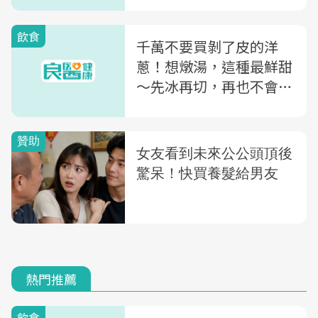
飲食
千萬不要買剝了皮的洋
蔥！想燉湯，這種最鮮甜
～先冰再切，再也不會淚
汪汪
熱門推薦
飲食