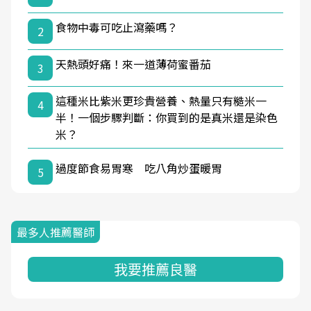
食物中毒可吃止瀉藥嗎？
2
天熱頭好痛！來一道薄荷蜜番茄
3
這種米比紫米更珍貴營養、熱量只有糙米一
4
半！一個步驟判斷：你買到的是真米還是染色
米？
過度節食易胃寒 吃八角炒蛋暖胃
5
最多人推薦醫師
我要推薦良醫