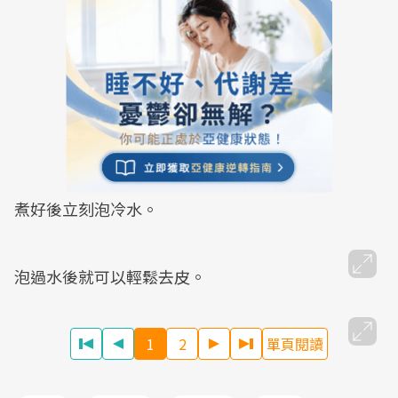
煮好後立刻泡冷水。
泡過水後就可以輕鬆去皮。
1
2
單頁閱讀