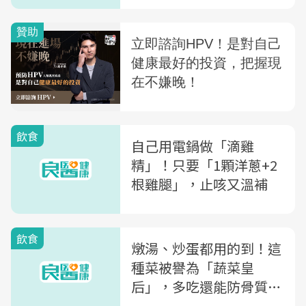
飲食
自己用電鍋做「滴雞
精」！只要「1顆洋蔥+2
根雞腿」，止咳又溫補
飲食
燉湯、炒蛋都用的到！這
種菜被譽為「蔬菜皇
后」，多吃還能防骨質疏
鬆