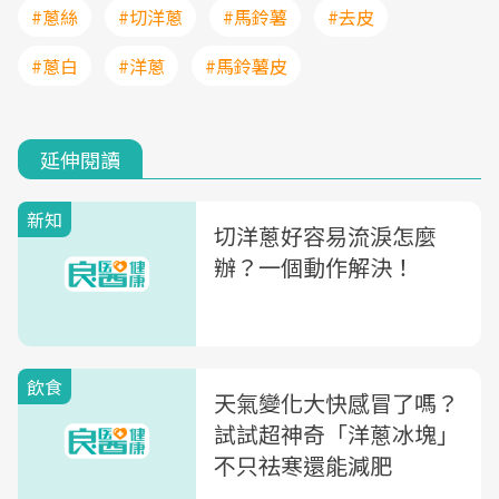
#蔥絲
#切洋蔥
#馬鈴薯
#去皮
#蔥白
#洋蔥
#馬鈴薯皮
延伸閱讀
新知
切洋蔥好容易流淚怎麼
辦？一個動作解決！
飲食
天氣變化大快感冒了嗎？
試試超神奇「洋蔥冰塊」
不只祛寒還能減肥