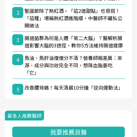
聖誕節除了熱紅酒，「這2道甜點」也很搭！
2
「這種」堪稱熱紅酒進階版，中醫師不藏私公
開做法
腸道菌群為何是人體「第二大腦」？醫解析腸
3
道影響大腦的3途徑，教你5方法維持腸道健康
魚油、魚肝油傻傻分不清？營養師揭差異：來
4
源、成分與功效完全不同，想降血脂要吃
「它」
改善腰背痛！每天清晨10分鐘「逆向運動法」
5
最多人推薦醫師
我要推薦良醫