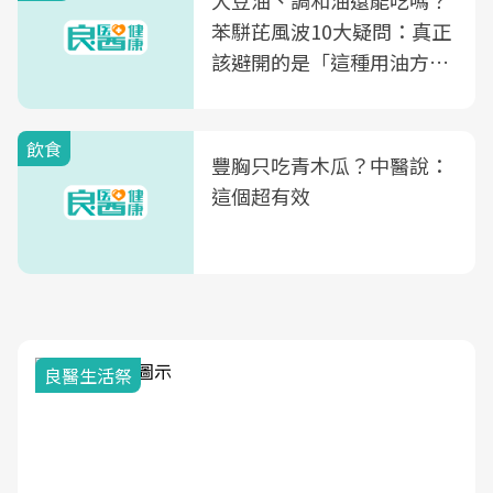
苯駢芘風波10大疑問：真正
該避開的是「這種用油方
式」
飲食
豐胸只吃青木瓜？中醫說：
這個超有效
良醫生活祭