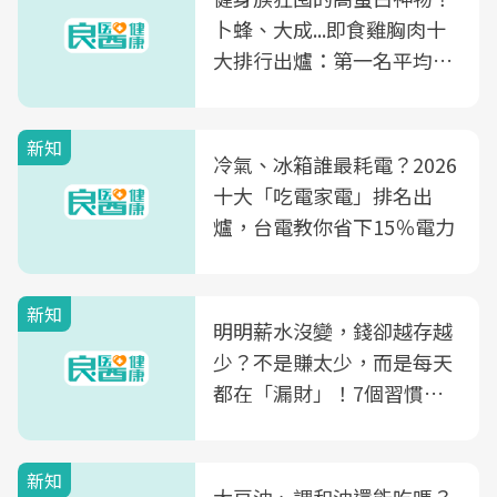
卜蜂、大成...即食雞胸肉十
大排行出爐：第一名平均一
片不到50元
新知
冷氣、冰箱誰最耗電？2026
十大「吃電家電」排名出
爐，台電教你省下15％電力
新知
明明薪水沒變，錢卻越存越
少？不是賺太少，而是每天
都在「漏財」！7個習慣一
次看
新知
大豆油、調和油還能吃嗎？