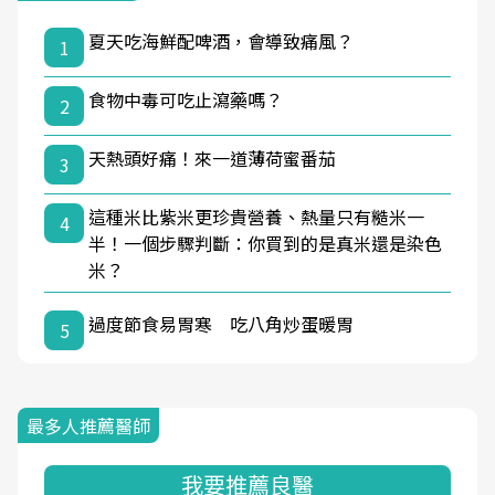
夏天吃海鮮配啤酒，會導致痛風？
1
食物中毒可吃止瀉藥嗎？
2
天熱頭好痛！來一道薄荷蜜番茄
3
這種米比紫米更珍貴營養、熱量只有糙米一
4
半！一個步驟判斷：你買到的是真米還是染色
米？
過度節食易胃寒 吃八角炒蛋暖胃
5
最多人推薦醫師
我要推薦良醫