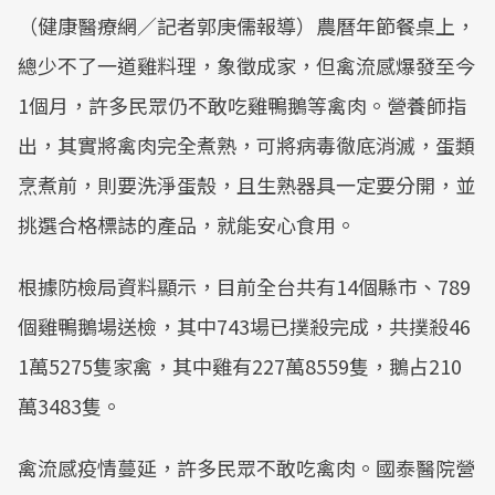
（健康醫療網／記者郭庚儒報導）農曆年節餐桌上，
總少不了一道雞料理，象徵成家，但禽流感爆發至今
1個月，許多民眾仍不敢吃雞鴨鵝等禽肉。營養師指
出，其實將禽肉完全煮熟，可將病毒徹底消滅，蛋類
烹煮前，則要洗淨蛋殼，且生熟器具一定要分開，並
挑選合格標誌的產品，就能安心食用。
根據防檢局資料顯示，目前全台共有14個縣市、789
個雞鴨鵝場送檢，其中743場已撲殺完成，共撲殺46
1萬5275隻家禽，其中雞有227萬8559隻，鵝占210
萬3483隻。
禽流感疫情蔓延，許多民眾不敢吃禽肉。國泰醫院營