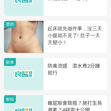
飲食
防禽流感 滾水煮2分鐘
就行
新知
雞屁股會致癌？施打生長
激素？4疑雲大公開