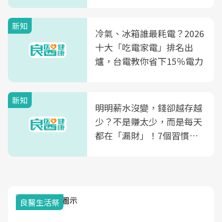
玲領軍，打造全台首創「生
殖銀行概念形象館」，攜手
新知
光田醫院建構360度女性健
冷氣、冰箱誰最耗電？2026
康照護生態圈
十大「吃電家電」排名出
爐，台電教你省下15％電力
新知
明明薪水沒變，錢卻越存越
少？不是賺太少，而是每天
都在「漏財」！7個習慣一
次看
良醫生活祭