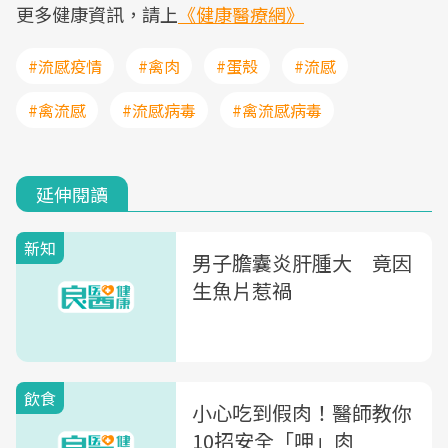
更多健康資訊，請上
《健康醫療網》
#流感疫情
#禽肉
#蛋殼
#流感
#禽流感
#流感病毒
#禽流感病毒
延伸閱讀
新知
男子膽囊炎肝腫大 竟因
生魚片惹禍
飲食
小心吃到假肉！醫師教你
10招安全「呷」肉