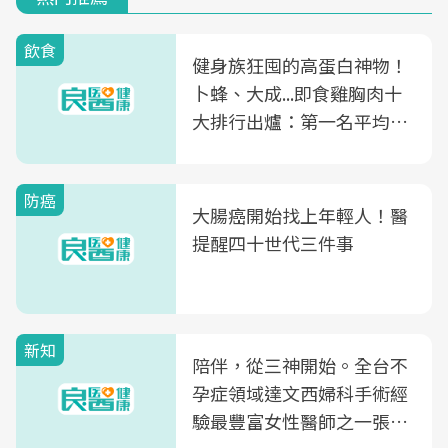
飲食
健身族狂囤的高蛋白神物！
卜蜂、大成...即食雞胸肉十
大排行出爐：第一名平均一
片不到50元
防癌
大腸癌開始找上年輕人！醫
提醒四十世代三件事
新知
陪伴，從三神開始。全台不
孕症領域達文西婦科手術經
驗最豐富女性醫師之一張永