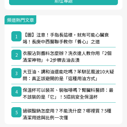
前往專題
頻道熱門文章
【圖】注意！手指長這樣，就有可能心臟衰
1
竭！長庚中西醫聯手教你「養心」之道
衣服沾到醬料怎麼辦？洗衣達人教你用「2個
2
清潔神物」＋2步驟去油去漬
大豆油、調和油還能吃嗎？苯駢芘風波10大疑
3
問：真正該避開的是「這種用油方式」
保溫杯可以裝茶、裝咖啡嗎？腎臟科醫師：最
4
不該裝的是「它」！5招挑安全保溫杯
過碳酸鈉怎麼用？不能洗什麼？哪裡買？5種
5
清潔用途與比例一次懂