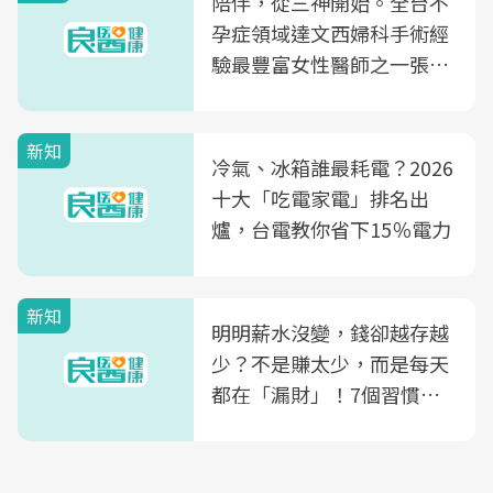
陪伴，從三神開始。全台不
孕症領域達文西婦科手術經
驗最豐富女性醫師之一張永
玲領軍，打造全台首創「生
殖銀行概念形象館」，攜手
新知
光田醫院建構360度女性健
冷氣、冰箱誰最耗電？2026
康照護生態圈
十大「吃電家電」排名出
爐，台電教你省下15％電力
新知
明明薪水沒變，錢卻越存越
少？不是賺太少，而是每天
都在「漏財」！7個習慣一
次看