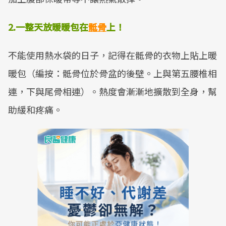
2.一整天放暖暖包在
骶骨
上！
不能使用熱水袋的日子，記得在骶骨的衣物上貼上暖
暖包（編按：骶骨位於骨盆的後壁。上與第五腰椎相
連，下與尾骨相連）。熱度會漸漸地擴散到全身，幫
助緩和疼痛。