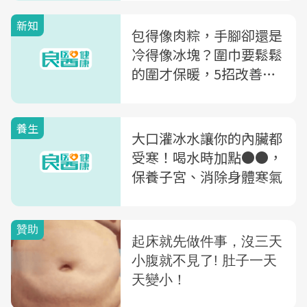
新知
包得像肉粽，手腳卻還是
冷得像冰塊？圍巾要鬆鬆
的圍才保暖，5招改善末
梢血液循環不良
養生
大口灌冰水讓你的內臟都
受寒！喝水時加點●●，
保養子宮、消除身體寒氣