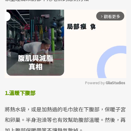
觀看更多
arrow_forward_ios
Powered by 
GliaStudios
1.溫暖下腹部
Mute
將熱水袋，或是加熱過的毛巾放在下腹部，保暖子宮
和卵巢。半身泡澡等也有效幫助腹部溫暖。然後，再
加上腹部保暖帶等不讓熱氣散掉。