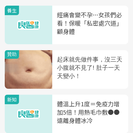
養生
經痛會變不孕…女孩們必
看！保暖「私密處穴道」
顧身體
新知
體溫上升1度＝免疫力增
加5倍！用熱毛巾敷●●
遠離身體冰冷