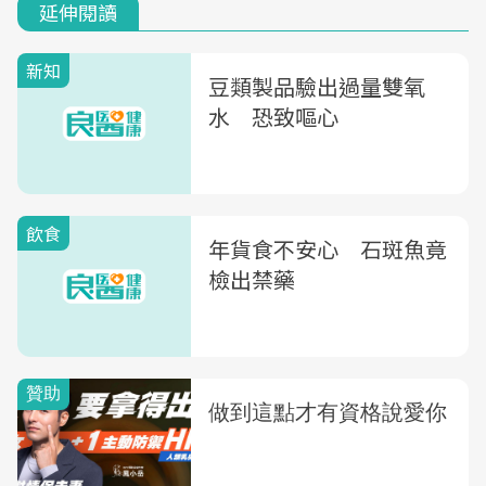
延伸閱讀
新知
豆類製品驗出過量雙氧
水 恐致嘔心
飲食
年貨食不安心 石斑魚竟
檢出禁藥