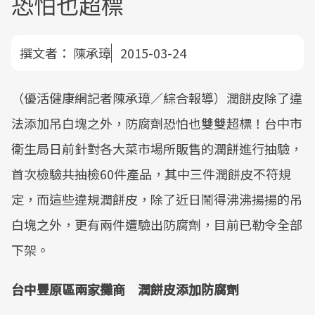
恐怕也超標
撰文者：
陳承璋
2015-03-24
（優活健康網記者陳承璋／綜合報導）潤餅皮除了違
法添加吊白塊之外，防腐劑恐怕也雙雙超標！台中市
衛生局日前針對各大菜市場所販售的潤餅進行抽驗，
首次檢驗共抽檢60件產品，其中三件潤餅皮不符規
定，而這些違規潤餅皮，除了近日鬧得沸沸揚揚的吊
白塊之外，更有兩件遭驗出防腐劑，目前已勒令全部
下架。
台中豐原區兩家攤商 潤餅皮添加防腐劑