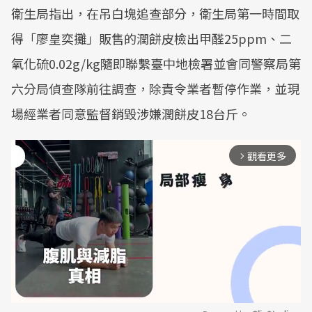
衛生局指出，在吊白塊追查部分，衛生局第一時間取
得「廖皇奕攤」販售的潤餅皮檢出甲醛25ppm、二
氧化硫0.02g/kg隨即聯繫臺中地檢署並會同警察局第
六分局偵查隊前往調查，除責令業者暫停作業，並現
場經業者同意監督銷毀涉嫌潤餅皮18台斤。
觀看更多
arrow_forward_ios