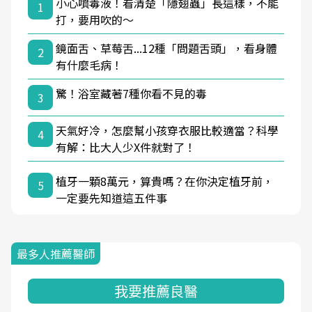
小心噴毒液！看清楚「隱翅蟲」長這樣，不能
1
打，要用吹的～
鏡面舌、草莓舌...12種「問題舌頭」，看身體
2
有什麼毛病！
驚！浴室藏著7種你看不見的毒
3
天氣好冷，怎麼幫小孩穿衣服比較適當？科學
4
有解：比大人少X件就對了！
植牙一顆8萬元，算貴嗎？在你決定植牙前，
5
一定要先知道這五件事
最多人推薦醫師
我要推薦良醫