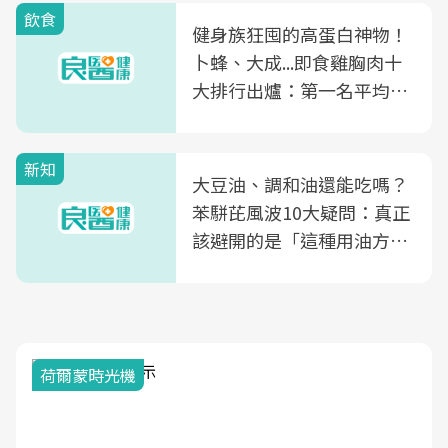
飲食
健身族狂囤的高蛋白神物！
卜蜂、大成...即食雞胸肉十
大排行出爐：第一名平均一
片不到50元
新知
大豆油、調和油還能吃嗎？
苯駢芘風波10大疑問：真正
該避開的是「這種用油方
式」
荷爾蒙時光機