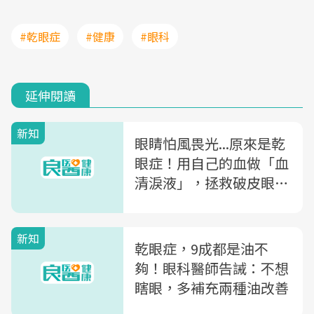
#乾眼症
#健康
#眼科
延伸閱讀
新知
眼睛怕風畏光...原來是乾
眼症！用自己的血做「血
清淚液」，拯救破皮眼角
膜
新知
乾眼症，9成都是油不
夠！眼科醫師告誡：不想
瞎眼，多補充兩種油改善