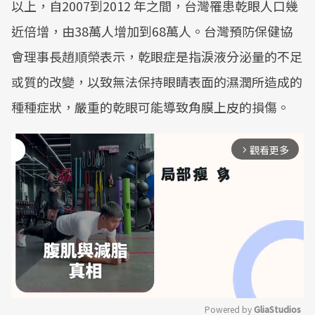
以上，自2007到2012 年之間，台灣罹患乾眼人口幾
近倍增，由38萬人增加到68萬人。台灣預防保健協
會理事長趙順榮表示，乾眼症是指淚液分泌量的不足
或質的改變，以致無法保持眼睛表面的濕潤所造成的
種種症狀，嚴重的乾眼可能導致角膜上皮的損傷。
觀看更多
arrow_forward_ios
Powered by 
GliaStudios