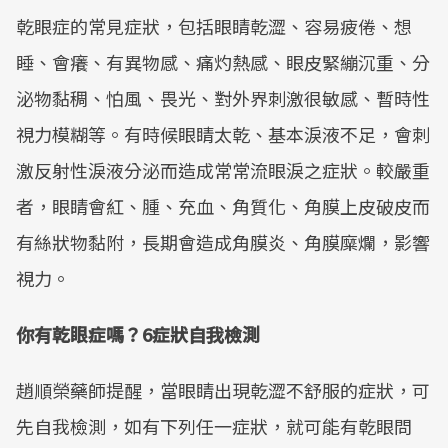
乾眼症的常見症狀，包括眼睛乾澀、容易疲倦、想
Mute
睡、會癢、有異物感、痛灼熱感、眼皮緊繃沉重、分
泌物黏稠、怕風、畏光、對外界刺激很敏感、暫時性
視力模糊等。有時候眼睛太乾、基本淚液不足，會刺
激反射性淚液分泌而造成常常流眼淚之症狀。較嚴重
者，眼睛會紅、腫、充血、角質化、角膜上皮破皮而
有絲狀物黏附，長期會造成角膜炎、角膜糜爛，影響
視力。
你有乾眼症嗎？6症狀自我檢測
趙順榮藥師提醒，當眼睛出現乾澀不舒服的症狀，可
先自我檢測，如有下列任一症狀，就可能有乾眼問