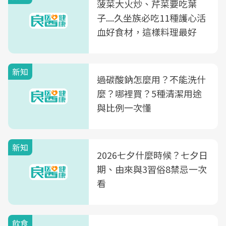
菠菜大火炒、芹菜要吃葉
子....久坐族必吃11種護心活
血好食材，這樣料理最好
新知
過碳酸鈉怎麼用？不能洗什
麼？哪裡買？5種清潔用途
與比例一次懂
新知
2026七夕什麼時候？七夕日
期、由來與3習俗8禁忌一次
看
飲食