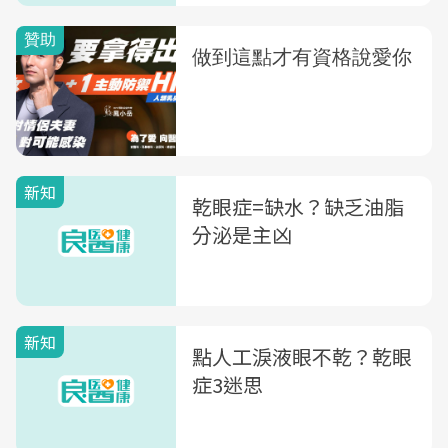
新知
乾眼症=缺水？缺乏油脂
分泌是主凶
新知
點人工淚液眼不乾？乾眼
症3迷思