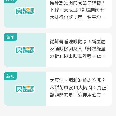
健身族狂囤的高蛋白神物！
卜蜂、大成...即食雞胸肉十
大排行出爐：第一名平均一
片不到50元
養生
從鼾聲看睡眠健康！新型居
家睡眠檢測納入「鼾聲能量
分析」揪出睡眠呼吸中止症
風險
新知
大豆油、調和油還能吃嗎？
苯駢芘風波10大疑問：真正
該避開的是「這種用油方
式」