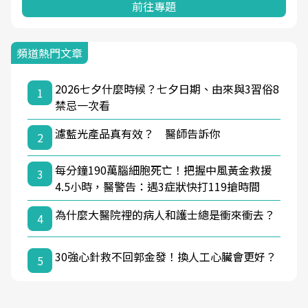
前往專題
頻道熱門文章
2026七夕什麼時候？七夕日期、由來與3習俗8
1
禁忌一次看
濾藍光產品真有效？ 醫師告訴你
2
每分鐘190萬腦細胞死亡！把握中風黃金救援
3
4.5小時，醫警告：遇3症狀快打119搶時間
為什麼大醫院裡的病人和護士總是衝來衝去？
4
30強心針救不回郭金發！換人工心臟會更好？
5