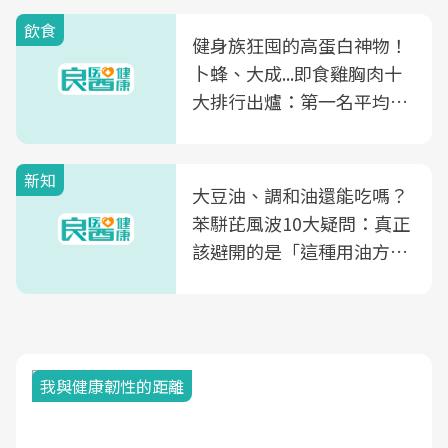
飲食
健身族狂囤的高蛋白神物！
卜蜂、大成...即食雞胸肉十
大排行出爐：第一名平均一
片不到50元
新知
大豆油、調和油還能吃嗎？
苯駢芘風波10大疑問：真正
該避開的是「這種用油方
式」
我與健康韌性的距離