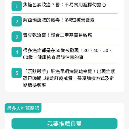
焦糖色素致癌？醫：不易食用超標勿擔心
1
解亞硝酸胺的癌毒！多吃2種營養素
2
毒豆乾流竄！誤食二甲基黃易致癌
3
很多癌症都是在50歲被發現！30、40、50、
4
60歲，健康檢查最該注意的事
「沉默殺手」肝癌早期病變難察覺！出現症狀
5
恐已晚期...遠離肝癌威脅，醫曝篩檢方式及定
期篩檢頻率
最多人推薦醫師
我要推薦良醫