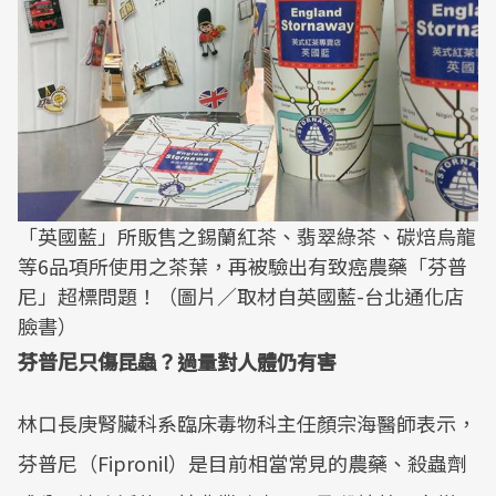
「英國藍」所販售之錫蘭紅茶、翡翠綠茶、碳焙烏龍
等6品項所使用之茶葉，再被驗出有致癌農藥「芬普
尼」超標問題！（圖片／取材自英國藍-台北通化店
臉書）
芬普尼只傷昆蟲？過量對人體仍有害
林口長庚腎臟科系臨床毒物科主任顏宗海醫師表示，
芬普尼（Fipronil）是目前相當常見的農藥、殺蟲劑