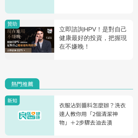
熱門推薦
新知
衣服沾到醬料怎麼辦？洗衣
達人教你用「2個清潔神
物」＋2步驟去油去漬