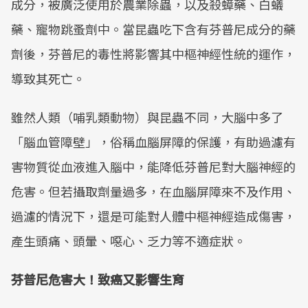
成分，被廣泛使用於農業除蟲，以及殺蟑藥、白蟻
藥、寵物跳蚤劑中。當昆蟲吃下含有芬普尼成分的藥
劑後，芬普尼的毒性將影響其中樞神經性統的運作，
導致其死亡。
雖然人類（哺乳類動物）與昆蟲不同，大腦中多了
「腦血管障壁」，俗稱血腦屏障的保護，有助過濾有
害物質從血液進入腦中，能降低芬普尼對大腦神經的
危害。但若攝取劑量過多，在血腦屏障來不及作用、
過濾的情況下，還是可能對人體中樞神經造成傷害，
產生頭痛、頭暈、噁心、乏力等不適症狀。
芬普尼危害大！致癌又影響生育