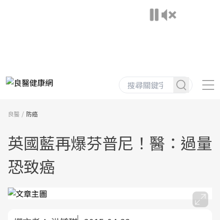
良醫
防癌
英國藍再爆芬普尼！醫：過量
恐致癌