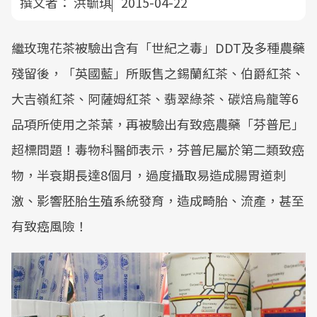
撰文者：
洪毓琪
2015-04-22
繼玫瑰花茶被驗出含有「世紀之毒」DDT及多種農藥
殘留後，「英國藍」所販售之錫蘭紅茶、伯爵紅茶、
大吉嶺紅茶、阿薩姆紅茶、翡翠綠茶、碳焙烏龍等6
品項所使用之茶葉，再被驗出有致癌農藥「芬普尼」
超標問題！毒物科醫師表示，芬普尼屬於第二類致癌
物，半衰期長達8個月，過度攝取易造成腸胃道刺
激、影響胚胎生殖系統發育，造成畸胎、流產，甚至
有致癌風險！