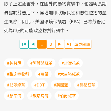
除了上述危害外，在國外的動物實驗中，也證明長期
暴露於芬普尼下，易增加甲狀腺良性和惡性腫瘤的產
生風險。因此，美國環境保護署（EPA）已將芬普尼
列為C級的可能致癌物質行列中。
1
2
單頁閱讀
#芬普尼
#阿薩姆紅茶
#玫瑰花茶
#臨床毒物科
#農藥
#大吉嶺紅茶
#翡翠綠茶
#DDT
#英國藍
#錫蘭紅茶
#顏宗海
#碳焙烏龍
#伯爵紅茶