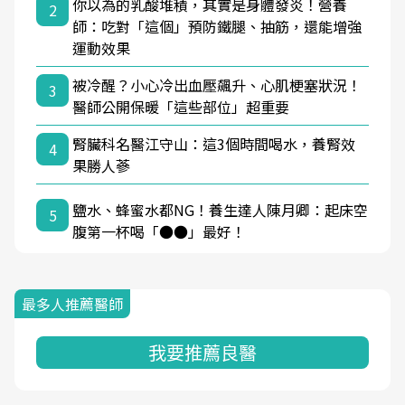
你以為的乳酸堆積，其實是身體發炎！營養
2
師：吃對「這個」預防鐵腿、抽筋，還能增強
運動效果
被冷醒？小心冷出血壓飆升、心肌梗塞狀況！
3
醫師公開保暖「這些部位」超重要
腎臟科名醫江守山：這3個時間喝水，養腎效
4
果勝人蔘
鹽水、蜂蜜水都NG！養生達人陳月卿：起床空
5
腹第一杯喝「●●」最好！
最多人推薦醫師
我要推薦良醫