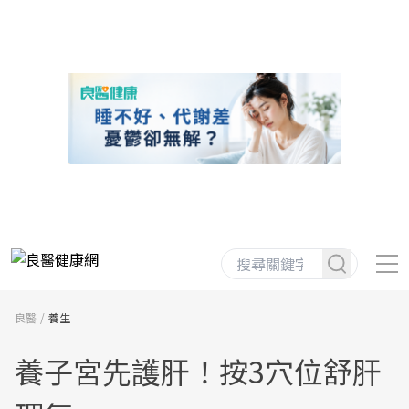
良醫
養生
養子宮先護肝！按3穴位舒肝