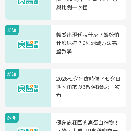
與比例一次懂
新知
蜈蚣出現代表什麼？蜈蚣怕
什麼味道？6種消滅方法完
整教學
新知
2026七夕什麼時候？七夕日
期、由來與3習俗8禁忌一次
看
飲食
健身族狂囤的高蛋白神物！
卜蜂、大成...即食雞胸肉十