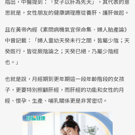
指出，中醫提到：「女子以肝為先天」，其代表的意
思就是，女性朋友的健康調理應從養肝、護肝做起。
且在黃帝內經《素問病機氣宜保命集．婦人胎產論》
中曾記載：「婦人童幼天癸未行之間，皆屬少陰；天
癸既行，皆從厥陰論之；天癸已絕，乃屬少陰經
也。」
也就是說，月經期到更年期這一段年齡階段的女孩
子，更要特別照顧肝經，而肝經的功能和女性的月
經、懷孕、生產、哺乳關係更是非常密切。