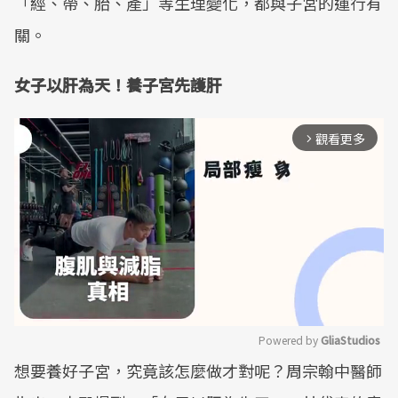
「經、帶、胎、產」等生理變化，都與子宮的運行有
關。
女子以肝為天！養子宮先護肝
觀看更多
arrow_forward_ios
Powered by 
GliaStudios
想要養好子宮，究竟該怎麼做才對呢？周宗翰中醫師
Mute