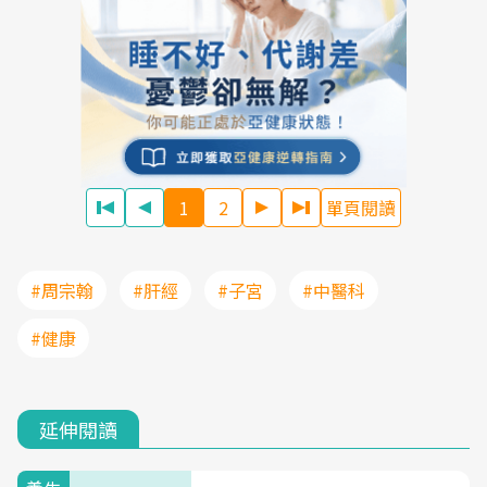
1
2
單頁閱讀
#周宗翰
#肝經
#子宮
#中醫科
#健康
延伸閱讀