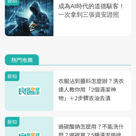
熱門推薦
新知
衣服沾到醬料怎麼辦？洗衣
達人教你用「2個清潔神
物」＋2步驟去油去漬
新知
過碳酸鈉怎麼用？不能洗什
麼？哪裡買？5種清潔用途