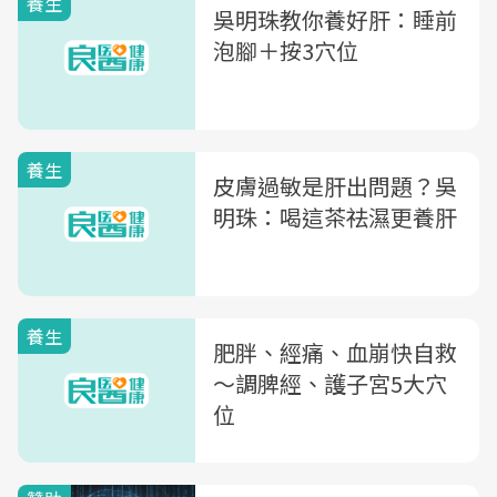
養生
吳明珠教你養好肝：睡前
泡腳＋按3穴位
養生
皮膚過敏是肝出問題？吳
明珠：喝這茶祛濕更養肝
養生
肥胖、經痛、血崩快自救
〜調脾經、護子宮5大穴
位