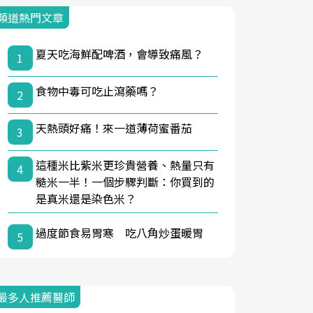
頻道熱門文章
夏天吃海鮮配啤酒，會導致痛風？
1
食物中毒可吃止瀉藥嗎？
2
天熱頭好痛！來一道薄荷蜜番茄
3
這種米比紫米更珍貴營養、熱量只有
4
糙米一半！一個步驟判斷：你買到的
是真米還是染色米？
過度節食易胃寒 吃八角炒蛋暖胃
5
最多人推薦醫師