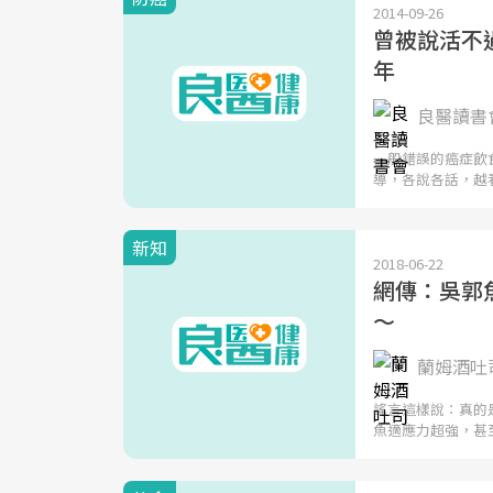
2014-09-26
曾被說活不過
年
良醫讀書會
一般錯誤的癌症飲
導，各說各話，越
新知
2018-06-22
網傳：吳郭
～
蘭姆酒吐司
謠言這樣說：真的
魚適應力超強，甚