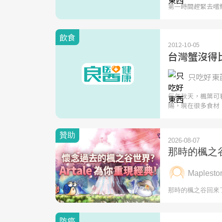
第一時間趕緊去嚐
飲食
2012-10-05
台灣蟹沒得
只吃好東西
每年秋天，楓葉可
賜，現在很多食材
防癌