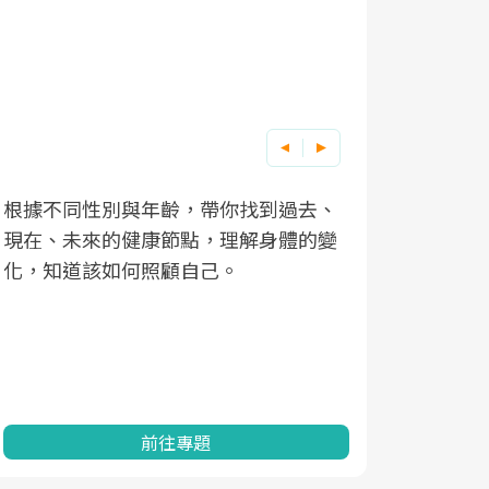
根據不同性別與年齡，帶你找到過去、
因應超高齡
現在、未來的健康節點，理解身體的變
「2025
化，知道該如何照顧自己。
康促進為目
民眾健康的
查、數據分
一起成為台
前往專題