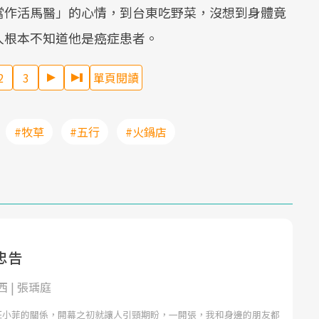
當作活馬醫」的心情，到台東吃野菜，沒想到身體竟
人根本不知道他是癌症患者。
2
3
單頁閱讀
#牧草
#五行
#火鍋店
忠告
 | 張瑀庭
汪小菲的關係，開幕之初就讓人引頸期盼，一開張，我和身邊的朋友都