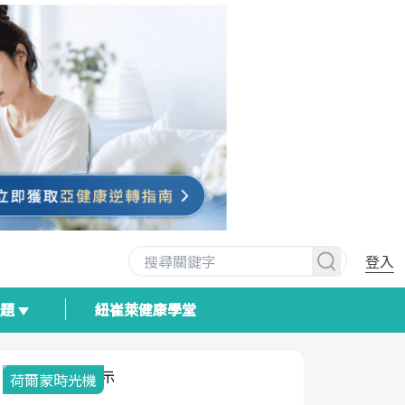
登入
專題
紐崔萊健康學堂
荷爾蒙時光機
2025健檢