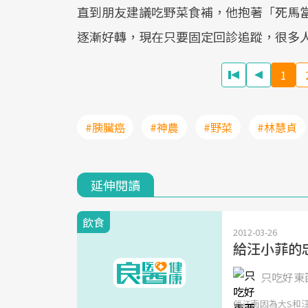
直到朋友建議吃野菜食補，他抱著「死馬
逐漸好轉，現在只要固定回診追蹤，很多
1
#胰臟癌
#神農
#野菜
#林慧貞
延伸閱讀
飲食
2012-03-26
給汪小菲的
只吃好東西
俏江南因為大S和