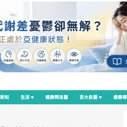
新知
生活
健康問良醫
百大良醫
健康
良醫生活祭
我與健康韌性的距離