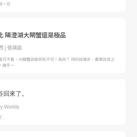
鮮。可
比 陽澄湖大閘蟹還是極品
 | 張瑀庭
看可不看，大閘蟹卻是非吃不可！為何？ 拜科技進步、農業改良之
，幾乎一