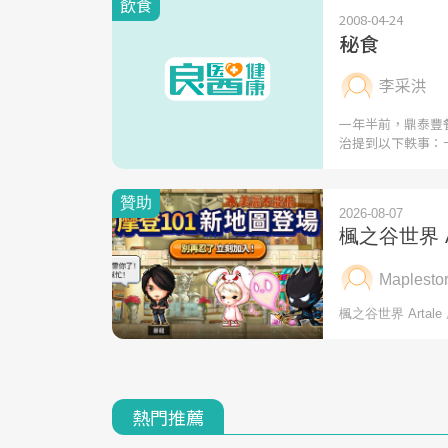
飲食
2008-04-24
秘食
李采洪
一年半前，鼎泰豐
治提到以下軼事：
熱門推薦