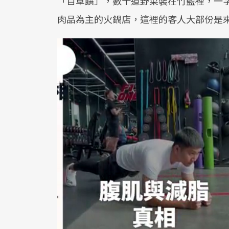
「百草饌」，數十道野菜裝在竹籃裡，一
肉品為主的火鍋店，這裡的客人大部份是