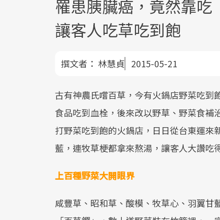
罹患胰臟癌，竟然靠吃
讓客人吃草吃到飽
撰文者：
林慧貞
2015-05-21
古有神農氏嚐百草，今有火鍋店野菜吃到
食品吃到血栓，後來改以野草、野菜食補
打野菜吃到飽的火鍋店，日日從台東運來
藍，連牧草梗都拿來熬湯，讓客人大讚吃
上百種野菜大開眼界
咸豐草、昭和草、酸模、牧草心、羽翼甘