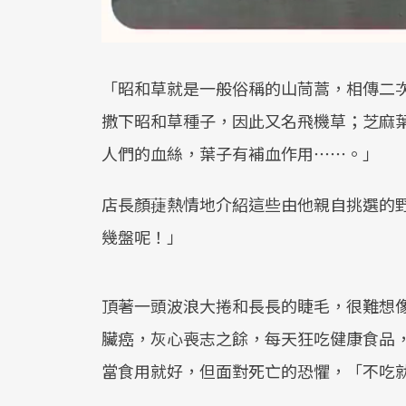
「昭和草就是一般俗稱的山茼蒿，相傳二
撒下昭和草種子，因此又名飛機草；芝麻
人們的血絲，葉子有補血作用⋯⋯。」
店長顏蓵熱情地介紹這些由他親自挑選的
幾盤呢！」
頂著一頭波浪大捲和長長的睫毛，很難想
臟癌，灰心喪志之餘，每天狂吃健康食品
當食用就好，但面對死亡的恐懼，「不吃