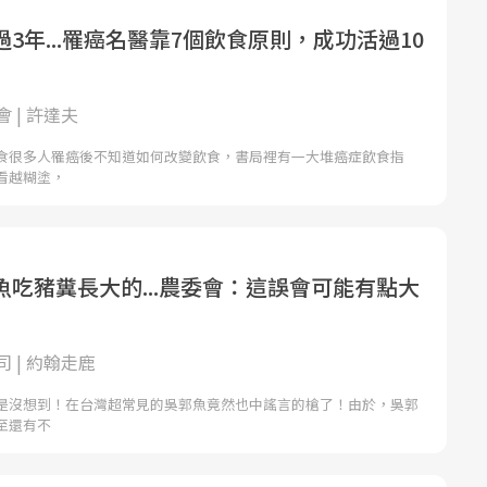
3年...罹癌名醫靠7個飲食原則，成功活過10
 | 許達夫
食很多人罹癌後不知道如何改變飲食，書局裡有一大堆癌症飲食指
看越糊塗，
魚吃豬糞長大的...農委會：這誤會可能有點大
 | 約翰走鹿
是沒想到！在台灣超常見的吳郭魚竟然也中謠言的槍了！由於，吳郭
至還有不