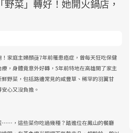
「野菜」轉好！她開火鍋店，
面對超高齡社會的浪潮，台灣正在快速
2025年，就到良醫生活祭體驗「一站式
良醫健康網從「換季的身體變化」出
飽！家庭主婦顏蓵7年前罹患癌症，曾每天狂吃保健
邁向「健康照護」的新時代。隨著國家
健康新生活」，從講座、體驗到運動，
發，透過醫學觀點與日常感受的對話，
治療，身體竟意外好轉，5年前特地在高雄開了家主
政策如「健康台灣推動委員會」與「長
全面啟動你的健康革命！
建立對亞健康的認知，進而引導實際的
新鮮野菜，包括路邊常見的咸豐草、稀罕的羽翼甘
照3.0」的推進，「預防醫學」已成全民
改善行動。
得安心又沒負擔。
關注的核心議題。然而，健檢不只是醫
療院所的服務，更是民眾了解自身健康
狀況、啟動健康管理的重要起點。
前往專題
前往專題
前往專題
藍⋯⋯，這些菜你吃過幾種？踏進位在鳳山的餐廳