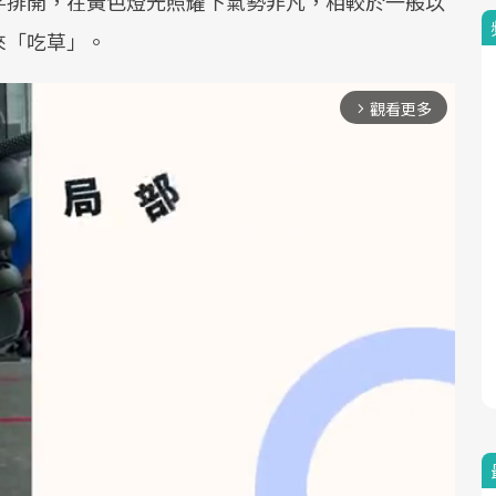
字排開，在黃色燈光照耀下氣勢非凡，相較於一般以
來「吃草」。
觀看更多
arrow_forward_ios