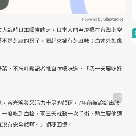
Powered by 
GliaStudios
次大戰時日軍糧食缺乏，日本人開著飛機在台灣上空
Mute
葉不是芝麻的葉子，聞起來卻有芝麻味；血連外型像
野菜，不忘叮囑記者親自嚐嚐味道，「我一天要吃好
像，容光煥發又活力十足的顏蓵，7年前被診斷出胰
，一度吃到血栓，兩三天就動一次手術，醫生要他適
就沒有安全感啊。」顏蓵回憶。