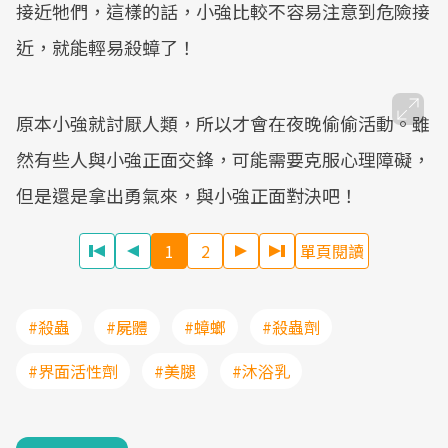
接近牠們，這樣的話，小強比較不容易注意到危險接
近，就能輕易殺蟑了！
原本小強就討厭人類，所以才會在夜晚偷偷活動。雖
然有些人與小強正面交鋒，可能需要克服心理障礙，
但是還是拿出勇氣來，與小強正面對決吧！
1
2
單頁閱讀
#殺蟲
#屍體
#蟑螂
#殺蟲劑
#界面活性劑
#美腿
#沐浴乳