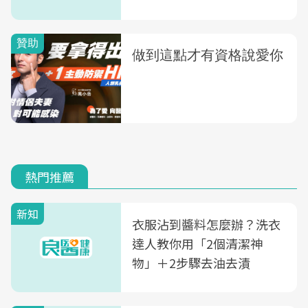
弱點...
熱門推薦
新知
衣服沾到醬料怎麼辦？洗衣
達人教你用「2個清潔神
物」＋2步驟去油去漬