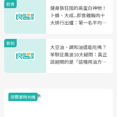
飲食
健身族狂囤的高蛋白神物！
卜蜂、大成...即食雞胸肉十
大排行出爐：第一名平均一
片不到50元
新知
大豆油、調和油還能吃嗎？
苯駢芘風波10大疑問：真正
該避開的是「這種用油方
式」
荷爾蒙時光機