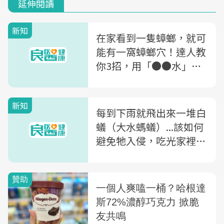
延伸閱讀
新知
在家看到一隻蟑螂，就可
能有一窩蟑螂穴！達人教
你3招，用「●●水」讓
蟑螂消失不再來
新知
每到下雨就飛出來一堆白
蟻（大水螞蟻）...該如何
避免牠入侵，吃光家裡木
傢俱？