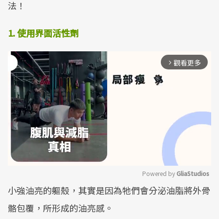
法！
1. 使用界面活性劑
觀看更多
arrow_forward_ios
Powered by 
GliaStudios
小強油亮的軀殼，其實是因為牠們會分泌油脂將外骨
Mute
骼包覆，所形成的油亮感。