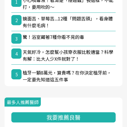
小心噴毒液！看清楚「隱翅蟲」長這樣，不能
1
打，要用吹的～
鏡面舌、草莓舌...12種「問題舌頭」，看身體
2
有什麼毛病！
驚！浴室藏著7種你看不見的毒
3
天氣好冷，怎麼幫小孩穿衣服比較適當？科學
4
有解：比大人少X件就對了！
植牙一顆8萬元，算貴嗎？在你決定植牙前，
5
一定要先知道這五件事
最多人推薦醫師
我要推薦良醫