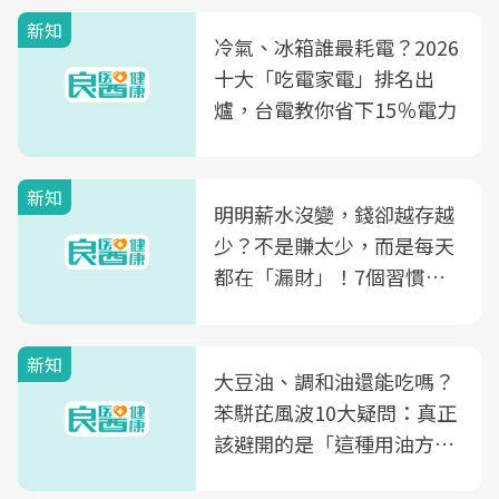
新知
冷氣、冰箱誰最耗電？2026
十大「吃電家電」排名出
爐，台電教你省下15％電力
新知
明明薪水沒變，錢卻越存越
少？不是賺太少，而是每天
都在「漏財」！7個習慣一
次看
新知
大豆油、調和油還能吃嗎？
苯駢芘風波10大疑問：真正
該避開的是「這種用油方
式」