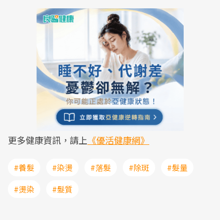
更多健康資訊，請上
《優活健康網》
#養髮
#染燙
#落髮
#除斑
#髮量
#燙染
#髮質