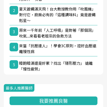
夏天蒼蠅滿天飛！台大教授教你用「吹風機」
2
對付它，廚房必有的「這種調味料」竟是蒼蠅
剋星～
原來一千年前「人工呼吸」是對著「那個洞」
3
吹氣...來看看老祖宗的急救方法
來當「抗壓達人」！學會3C原則，控好血壓遠
4
離慢性病
睡飽睡滿還是好累？找出「隱形壓力」 遠離
5
「慢性疲勞」
最多人推薦醫師
我要推薦良醫