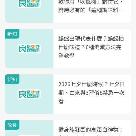
教你用「吹風機」對付它，
廚房必有的「這種調味料」
竟是蒼蠅剋星～
新知
蜈蚣出現代表什麼？蜈蚣怕
什麼味道？6種消滅方法完
整教學
新知
2026七夕什麼時候？七夕日
期、由來與3習俗8禁忌一次
看
飲食
健身族狂囤的高蛋白神物！