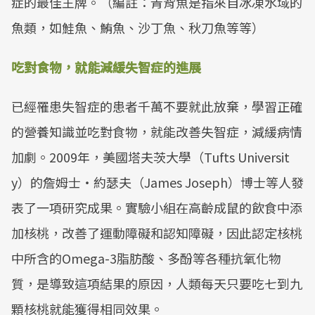
症的最佳王牌。（編註：青背魚是指來自冰凍水域的
魚類，如鮭魚、鮪魚、沙丁魚、秋刀魚等等）
吃對食物，就能減緩失智症的進展
已經罹患失智症的患者千萬不要就此放棄，學習正確
的營養知識並吃對食物，就能改善失智症，減緩病情
加劇。2009年，美國塔夫茨大學（Tufts Universit
y）的詹姆士‧約瑟夫（James Joseph）博士等人發
表了一項研究成果。實驗小組在高齡成鼠的飲食中添
加核桃，改善了運動障礙和認知障礙，因此認定核桃
中所含的Omega-3脂肪酸、多酚等各種抗氧化物
質，是導致這項結果的原因，人類每天只要吃七到九
顆核桃就能獲得相同效果。