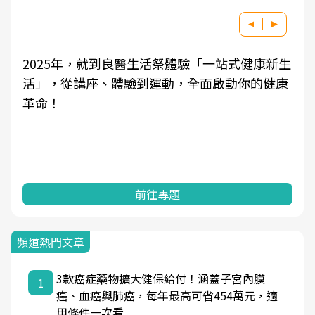
良醫健康網從「換季的身體變化」出發，透過醫
學觀點與日常感受的對話，建立對亞健康的認
知，進而引導實際的改善行動。
前往專題
頻道熱門文章
3款癌症藥物擴大健保給付！涵蓋子宮內膜
1
癌、血癌與肺癌，每年最高可省454萬元，適
用條件一次看