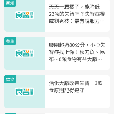
新知
天天一顆橘子，能降低
23%的失智率？失智症權
威劉秀枝：最有說服力的
防失智飲食法是...
養生
腰圍超過80公分，小心失
智症找上你！秋刀魚、昆
布…6類食物有益大腦健
康
飲食
活化大腦改善失智 3飲
食原則記得遵守