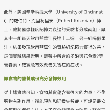
此外，美國辛辛納提大學（University of Cincinnat
i）的羅伯特‧克里柯里安（Robert Krikorian）博
士，他將罹患輕度記憶力衰退的受驗者分成兩組，讓
其中一組每天飲用藍莓汁長達十二週，另一組喝假果
汁，結果發現飲用藍莓汁的實驗組記憶力獲得改善。
這個實驗結果證明，藍莓中所含的多酚與花色素?等
營養素，確實能有效改善失智症的症狀。
讓食物的營養成份充分發揮效用
從上述實驗可知，食物其實蘊含著很大的力量。不像
藥物有副作用，還能預防和延緩失智症，可說是最安
全輕鬆的保健方法。為了充分發揮食物效果，務必要