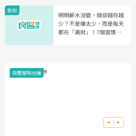
新知
明明薪水沒變，錢卻越存越
少？不是賺太少，而是每天
都在「漏財」！7個習慣一
次看
荷爾蒙時光機