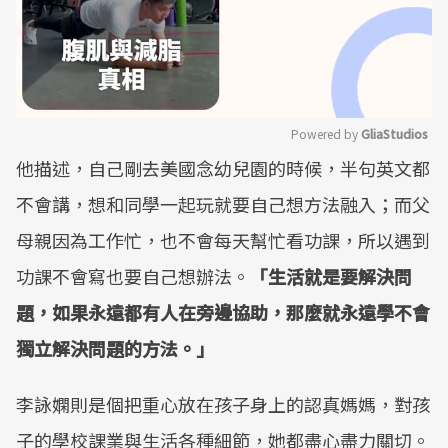
Powered by 
GliaStudios
他描述，自己剛去美國念幼兒園的時候，半句英文都
Mute
不會講，想和同學一起玩就要自己想方法融入；而父
母親因為工作忙，也不會每天幫忙看功課，所以遇到
功課不會寫也要自己想辦法。
「生活就是要解決問
題，如果永遠都有人在旁邊協助，那麼就永遠學不會
獨立解決問題的方法。」
李詠嫻則是個把重心放在孩子身上的認真媽媽，對孩
子的學校課業與生活各種細節，她都盡心盡力關切。