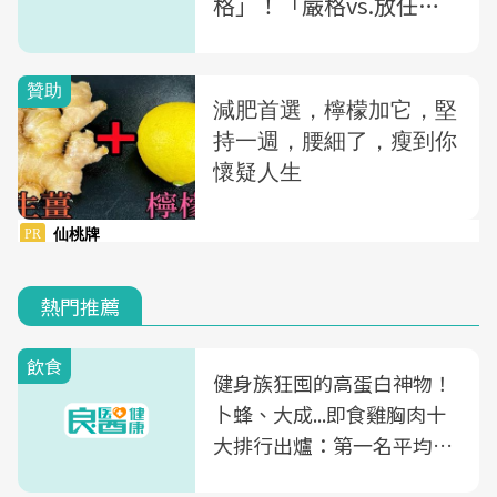
格」！「嚴格vs.放任」
無法拿捏的父母必學：美
20年心理治療師的「合作
教養法」
熱門推薦
飲食
健身族狂囤的高蛋白神物！
卜蜂、大成...即食雞胸肉十
大排行出爐：第一名平均一
片不到50元