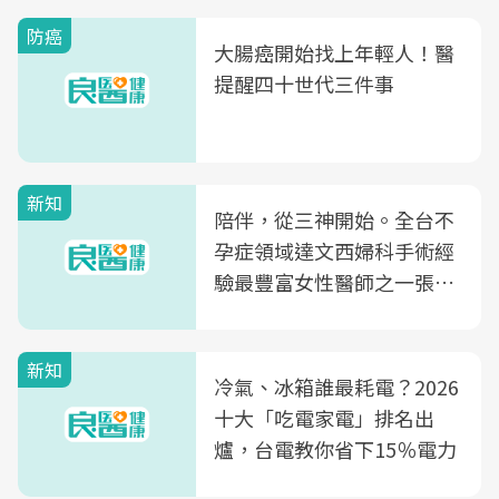
防癌
大腸癌開始找上年輕人！醫
提醒四十世代三件事
新知
陪伴，從三神開始。全台不
孕症領域達文西婦科手術經
驗最豐富女性醫師之一張永
玲領軍，打造全台首創「生
殖銀行概念形象館」，攜手
新知
光田醫院建構360度女性健
冷氣、冰箱誰最耗電？2026
康照護生態圈
十大「吃電家電」排名出
爐，台電教你省下15％電力