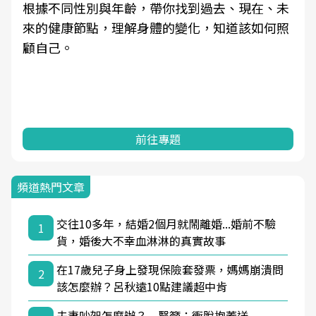
根據不同性別與年齡，帶你找到過去、現在、未
來的健康節點，理解身體的變化，知道該如何照
顧自己。
前往專題
頻道熱門文章
交往10多年，結婚2個月就鬧離婚...婚前不驗
1
貨，婚後大不幸血淋淋的真實故事
在17歲兒子身上發現保險套發票，媽媽崩潰問
2
該怎麼辦？呂秋遠10點建議超中肯
夫妻吵架怎麼辦？ 醫籲：衝脫抱蓋送