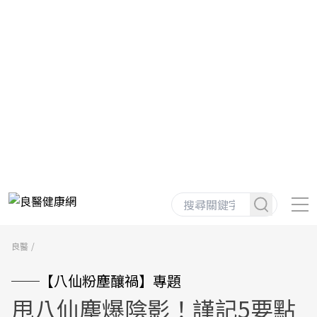
良醫
──【八仙粉塵釀禍】專題
甩八仙塵爆陰影！謹記5要點