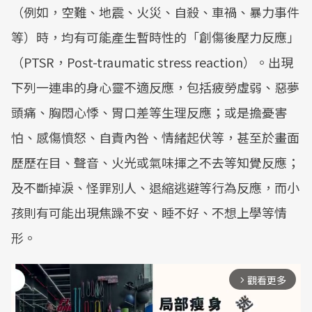
（例如，空難、地震、火災、自殺、車禍、暴力事件
等）時，均有可能產生暫時性的「創傷後壓力反應」
（PTSR，Post-traumatic stress reaction）。出現
下列一連串的身心靈不適反應，包括疲勞虛弱、惡夢
頭痛、胸悶心悸、胃口差等生理反應；或是擔憂害
怕、感傷憤怒、自責內咎、情緒起伏等，甚至於畫面
歷歷在目、聲音、火光或氣味揮之不去等知覺反應；
及不斷掉淚、怪罪別人、退縮逃避等行為反應，而小
孩則有可能出現焦躁不安、睡不好、不想上學等情
形。
觀看更多
arrow_forward_ios