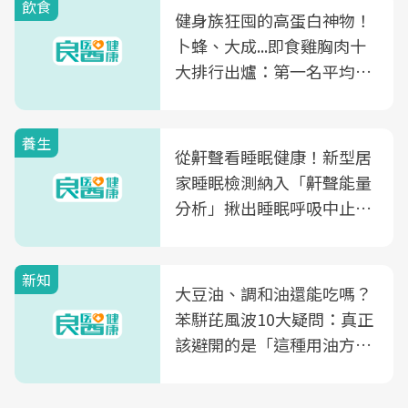
飲食
健身族狂囤的高蛋白神物！
卜蜂、大成...即食雞胸肉十
大排行出爐：第一名平均一
片不到50元
養生
從鼾聲看睡眠健康！新型居
家睡眠檢測納入「鼾聲能量
分析」揪出睡眠呼吸中止症
風險
新知
大豆油、調和油還能吃嗎？
苯駢芘風波10大疑問：真正
該避開的是「這種用油方
式」