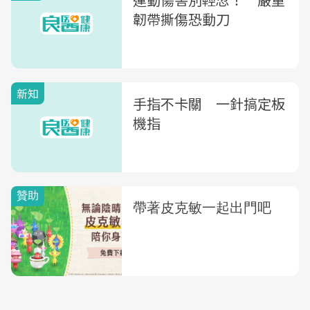
韌帶撕傷恐動刀
新知
手指不卡關 一針搞定板
機指