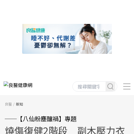
良醫
新知
──【八仙粉塵釀禍】專題
燒傷復健2階段 副木壓力衣