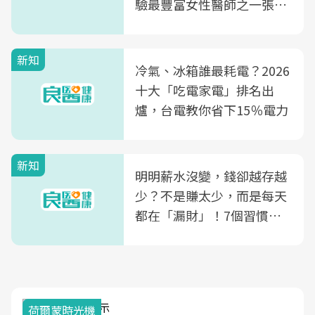
驗最豐富女性醫師之一張永
玲領軍，打造全台首創「生
殖銀行概念形象館」，攜手
新知
光田醫院建構360度女性健
冷氣、冰箱誰最耗電？2026
康照護生態圈
十大「吃電家電」排名出
爐，台電教你省下15％電力
新知
明明薪水沒變，錢卻越存越
少？不是賺太少，而是每天
都在「漏財」！7個習慣一
次看
荷爾蒙時光機