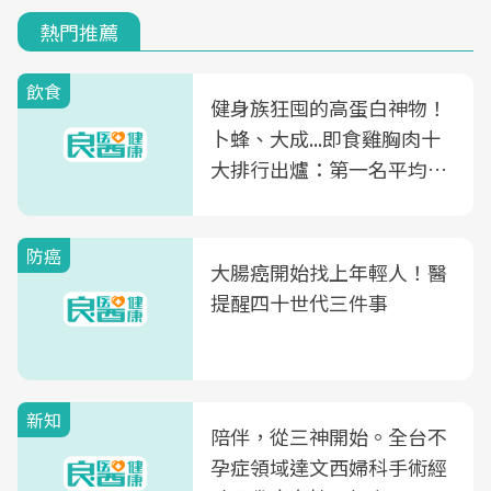
熱門推薦
飲食
健身族狂囤的高蛋白神物！
卜蜂、大成...即食雞胸肉十
大排行出爐：第一名平均一
片不到50元
防癌
大腸癌開始找上年輕人！醫
提醒四十世代三件事
新知
陪伴，從三神開始。全台不
孕症領域達文西婦科手術經