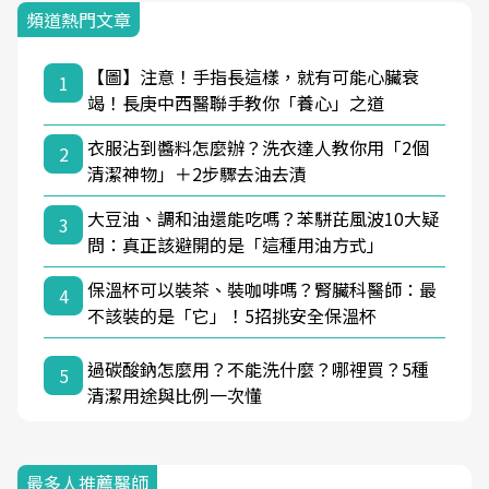
頻道熱門文章
【圖】注意！手指長這樣，就有可能心臟衰
1
竭！長庚中西醫聯手教你「養心」之道
衣服沾到醬料怎麼辦？洗衣達人教你用「2個
2
清潔神物」＋2步驟去油去漬
大豆油、調和油還能吃嗎？苯駢芘風波10大疑
3
問：真正該避開的是「這種用油方式」
保溫杯可以裝茶、裝咖啡嗎？腎臟科醫師：最
4
不該裝的是「它」！5招挑安全保溫杯
過碳酸鈉怎麼用？不能洗什麼？哪裡買？5種
5
清潔用途與比例一次懂
最多人推薦醫師