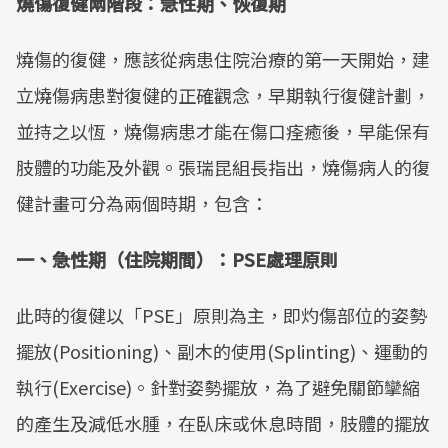
燒傷復健兩階段：急性期、恢復期
Mute
燒傷的復健，應該從病患住院治療的第一天開始，建
立燒傷病患對復健的正確觀念，早期執行復健計劃，
並持之以恆，燒傷病患才能在傷口痊癒後，早能保有
肢體的功能及外觀。張瑞昆組長指出，燒傷病人的復
健計畫可分為兩個時期，包含：
一、急性期（住院期間）：PSE處理原則
此時的復健以「PSE」原則為主，即灼傷部位的姿勢
擺放(Positioning)、副木的使用(Splinting)、運動的
執行(Exercise)。針對姿勢擺放，為了避免關節攣縮
的產生及減低水腫，在臥床或休息時間，肢體的擺放