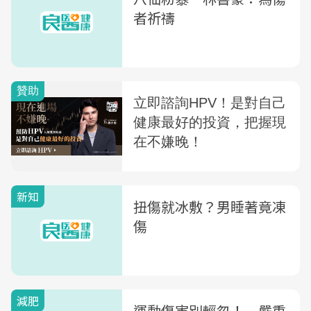
者祈禱
新知
扭傷就冰敷？男睡著竟凍
傷
減肥
運動傷害別輕忽！ 嚴重