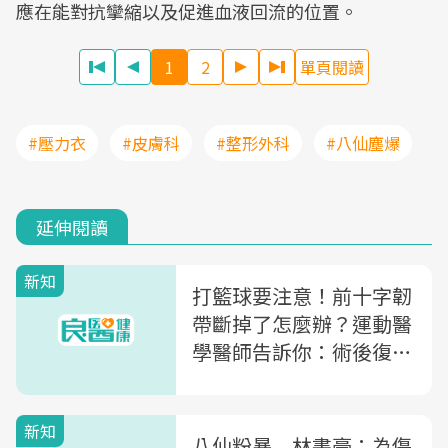
應在能對抗攣縮以及促進血液回流的位置。
1
2
單頁閱讀
#壓力衣
#皮膚科
#整形外科
#八仙塵爆
延伸閱讀
新知
打籃球要注意！前十字韌
帶斷掉了怎麼辦？運動醫
學醫師告訴你：術後復健
3關鍵
新知
八仙粉暴 林書豪：為傷