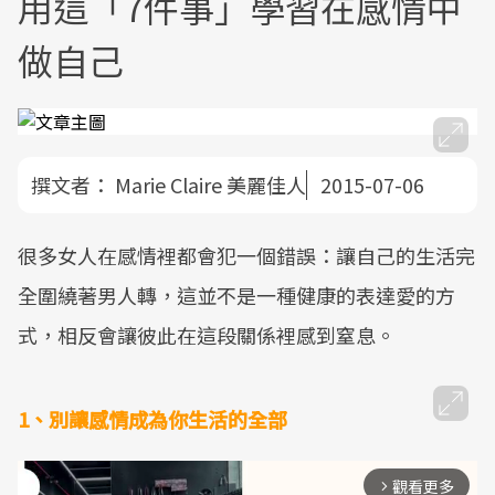
用這「7件事」學習在感情中
做自己
撰文者：
Marie Claire 美麗佳人
2015-07-06
很多女人在感情裡都會犯一個錯誤：讓自己的生活完
全圍繞著男人轉，這並不是一種健康的表達愛的方
式，相反會讓彼此在這段關係裡感到窒息。
1、別讓感情成為你生活的全部
觀看更多
arrow_forward_ios