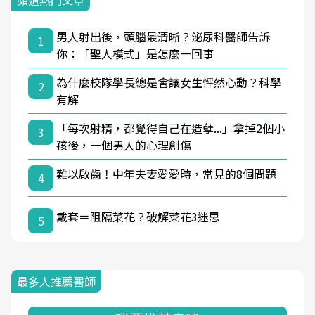
頻道熱門文章
男人射出後，頭腦最清晰？泌尿科醫師告訴
1
你：「聖人模式」是怎麼一回事
為什麼校隊學長總是會讓女生怦然心動？科學
2
有解
「每次射精，都覺得自己在造孽...」拿掉2個小
3
孩後，一個男人的心理創傷
難以啟齒！中年夫妻愛愛時，常見的8個問題
4
戴套＝阻隔菜花？破解菜花3迷思
5
最多人推薦醫師