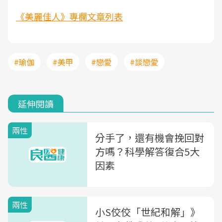
《美麗佳人》專欄文章列表
#瑜伽
#美甲
#戀愛
#談戀愛
延伸閱讀
兩性
分手了，還有機會挽回對
方嗎？科學解答復合5大
因素
兩性
小S佼佼「世紀和解」》