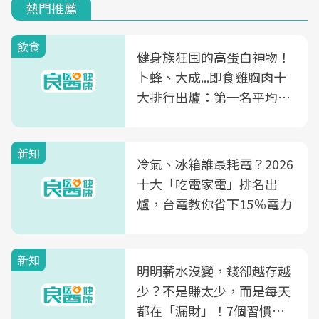
熱門推薦
飲食
健身族狂囤的高蛋白神物！
卜蜂、大成...即食雞胸肉十
大排行出爐：第一名平均一
片不到50元
新知
冷氣、冰箱誰最耗電？2026
十大「吃電家電」排名出
爐，台電教你省下15％電力
新知
明明薪水沒變，錢卻越存越
少？不是賺太少，而是每天
都在「漏財」！7個習慣一