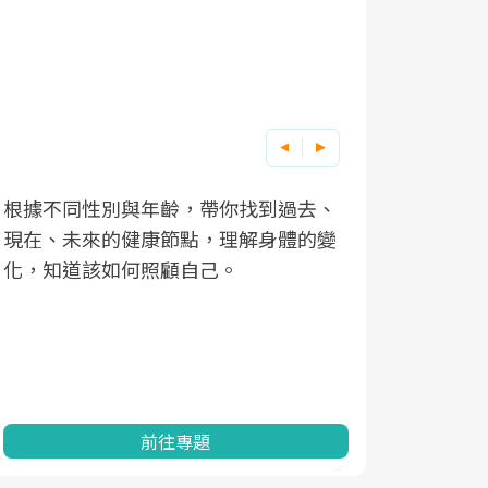
根據不同性別與年齡，帶你找到過去、
因應超高齡
現在、未來的健康節點，理解身體的變
「2025
化，知道該如何照顧自己。
康促進為目
民眾健康的
查、數據分
一起成為台
前往專題