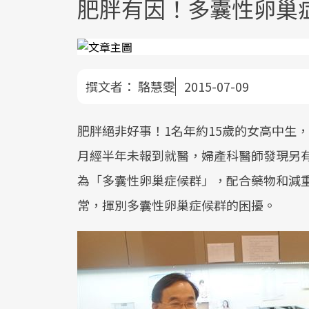
肥胖有因！多囊性卵巢
撰文者：
駱慧雯
2015-07-09
肥胖絕非好事！1名年約15歲的女高中生，身
月經半年未報到就醫，婦產科醫師發現另
為「多囊性卵巢症候群」，配合藥物和減重
常，揮別多囊性卵巢症候群的困擾。