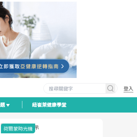
登入
專題
紐崔萊健康學堂
荷爾蒙時光機
2025健檢