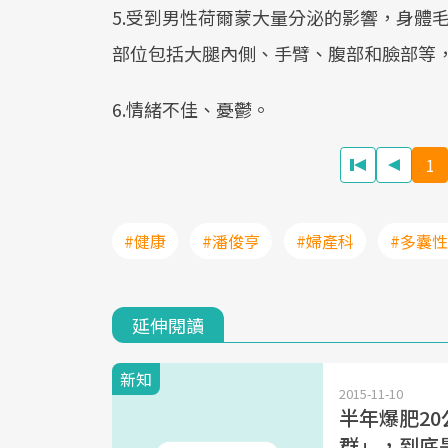
5.受到男性荷爾蒙大量分泌的影響，身體
部位包括大腿內側、手臂、腹部和臉部等
6.情緒不佳、憂鬱。
1
#健康
#潘俊亨
#婦產科
#多囊
延伸閱讀
新知
2015-11-10
半年爆肥2
群」，到底