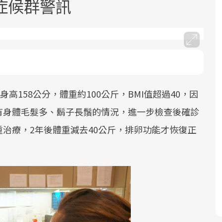
症候群警訊
高158公分，體重約100公斤，BMI值超過40，因
面對超高齡社會的浪潮，台灣正在快速
2025年，就到良醫生活祭體驗「一站式
良醫健康網從「換季的身體變化」出
邁向「健康照護」的新時代。隨著國家
健康新生活」，從講座、體驗到運動，
發，透過醫學觀點與日常感受的對話，
有身體毛髮多、鬍子長鬚的情況，進一步檢查後確診
政策如「健康台灣推動委員會」與「長
全面啟動你的健康革命！
建立對亞健康的認知，進而引導實際的
治療，2年後體重減去40公斤，排卵功能才恢復正
照3.0」的推進，「預防醫學」已成全民
改善行動。
關注的核心議題。然而，健檢不只是醫
療院所的服務，更是民眾了解自身健康
狀況、啟動健康管理的重要起點。
前往專題
前往專題
前往專題