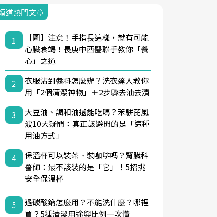
頻道熱門文章
【圖】注意！手指長這樣，就有可能
1
心臟衰竭！長庚中西醫聯手教你「養
心」之道
衣服沾到醬料怎麼辦？洗衣達人教你
2
用「2個清潔神物」＋2步驟去油去漬
大豆油、調和油還能吃嗎？苯駢芘風
3
波10大疑問：真正該避開的是「這種
用油方式」
保溫杯可以裝茶、裝咖啡嗎？腎臟科
4
醫師：最不該裝的是「它」！5招挑
安全保溫杯
過碳酸鈉怎麼用？不能洗什麼？哪裡
5
買？5種清潔用途與比例一次懂