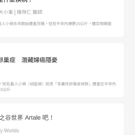
小事 | 陳保仁 醫師
1編按：藝人小禎去年開始體重狂飆，短短半年內爆肥20公斤，體型明顯圓
卵巢症 潛藏婦癌隱憂
，知名藝人小禎（胡盈禎）因患「多囊性卵巢症候群」體重在半年內
0公斤