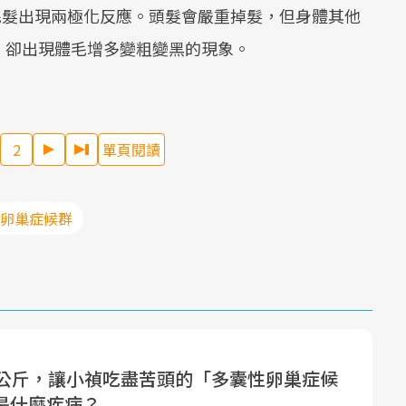
毛髮出現兩極化反應。頭髮會嚴重掉髮，但身體其他
Mute
，卻出現體毛增多變粗變黑的現象。
2
單頁閱讀
性卵巢症候群
0公斤，讓小禎吃盡苦頭的「多囊性卵巢症候
是什麼疾病？