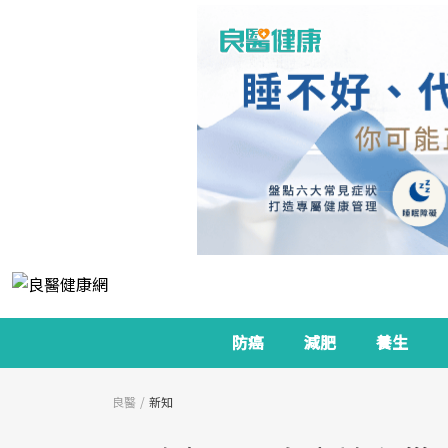
防癌
減肥
養生
良醫
新知