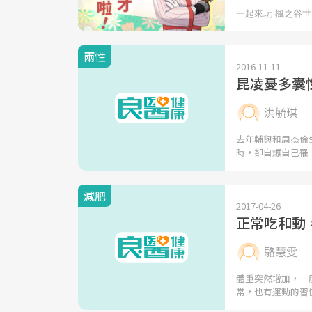
兩性
2016-11-11
昆凌憂多囊
洪毓琪
去年輔與和周杰倫生
時，卻自爆自己罹
減肥
2017-04-26
正常吃和動
駱慧雯
體重突然增加，一
常，也有運動的習