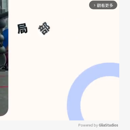
觀看更多
arrow_forward_ios
Powered by 
GliaStudios