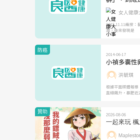
女人健康大
2015.11.1
潤，後來發現是
防癌
2014-06-17
小禎多囊性
洪毓琪
根據平面媒體報導
直線飆升，暴肥近2