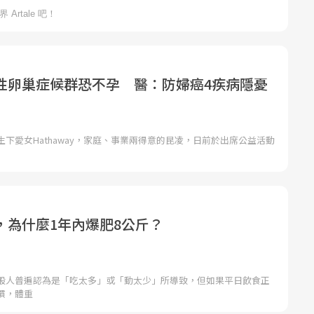
性卵巢症候群恐不孕 醫：防婦癌4疾病隱憂
下愛女Hathaway，家庭、事業兩得意的昆凌，日前於出席公益活動
，為什麼1年內爆肥8公斤？
般人普遍認為是「吃太多」或「動太少」所導致，但如果平日飲食正
慣，體重