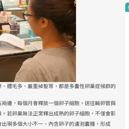
胖、體毛多、嚴重掉髮等，都是多囊性卵巢症候群的
右兩邊，每個月會釋放一個卵子細胞，送往輸卵管與
章。若卵巢無法正常釋出成熟的卵子細胞，不僅會影
會出現多個大小不一、內含卵子的濾泡囊腫，形成