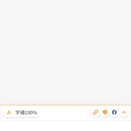
字級100％