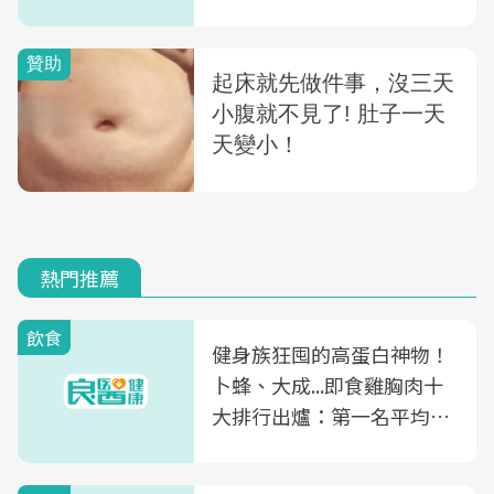
熱門推薦
飲食
健身族狂囤的高蛋白神物！
卜蜂、大成...即食雞胸肉十
大排行出爐：第一名平均一
片不到50元