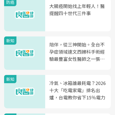
防癌
大腸癌開始找上年輕人！醫
提醒四十世代三件事
新知
陪伴，從三神開始。全台不
孕症領域達文西婦科手術經
驗最豐富女性醫師之一張永
玲領軍，打造全台首創「生
殖銀行概念形象館」，攜手
新知
光田醫院建構360度女性健
冷氣、冰箱誰最耗電？2026
康照護生態圈
十大「吃電家電」排名出
爐，台電教你省下15％電力