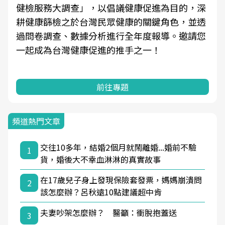
康照護」的新時代。隨著國家政策如「健康台灣
推動委員會」與「長照3.0」的推進，「預防醫
學」已成全民關注的核心議題。然而，健檢不只
是醫療院所的服務，更是民眾了解自身健康狀
況、啟動健康管理的重要起點。
前往專題
頻道熱門文章
交往10多年，結婚2個月就鬧離婚...婚前不驗
1
貨，婚後大不幸血淋淋的真實故事
在17歲兒子身上發現保險套發票，媽媽崩潰問
2
該怎麼辦？呂秋遠10點建議超中肯
夫妻吵架怎麼辦？ 醫籲：衝脫抱蓋送
3