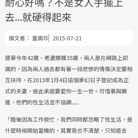
耐心好嗎？不是女人手擺上
去...就硬得起來
撰文者：
童嵩珍
2015-07-21
建華今年42歲、老婆娜娜35歲，兩人是在網路上認
識的，因為兩人過去都有著一段悲慘的情傷決定要相
互扶持，在2013年1月4日這個夢幻日子登記成為正
式的夫妻，彼此承諾要愛你一生一世。可惜事與願
違，他們的性生活並不協調......
「婚後因為工作很忙，我們同時都忽略了性生活，是
什麼時候開始當機的，其實我也不清楚，只知道去