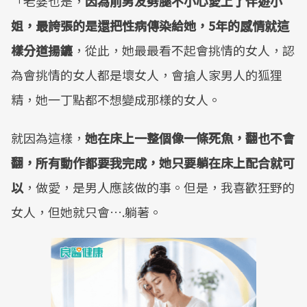
「老婆也是，
因為前男友劈腿不小心愛上了伴遊小
姐，最誇張的是還把性病傳染給她，5年的感情就這
樣分道揚鑣
，從此，她最最看不起會挑情的女人，認
為會挑情的女人都是壞女人，會搶人家男人的狐狸
精，她一丁點都不想變成那樣的女人。
就因為這樣，
她在床上一整個像一條死魚，翻也不會
翻，所有動作都要我完成，她只要躺在床上配合就可
以
，做愛，是男人應該做的事。但是，我喜歡狂野的
女人，但她就只會….躺著。