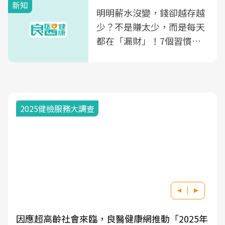
新知
明明薪水沒變，錢卻越存越
少？不是賺太少，而是每天
都在「漏財」！7個習慣一
次看
面對超高齡社會的浪潮，台灣正在快速邁向「健