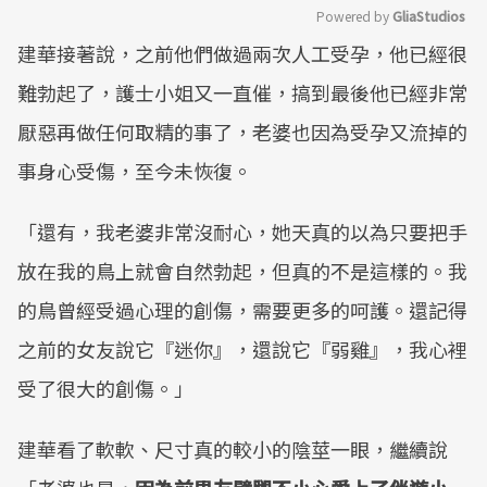
Powered by 
GliaStudios
建華接著說，之前他們做過兩次人工受孕，他已經很
Mute
難勃起了，護士小姐又一直催，搞到最後他已經非常
厭惡再做任何取精的事了，老婆也因為受孕又流掉的
事身心受傷，至今未恢復。
「還有，我老婆非常沒耐心，她天真的以為只要把手
放在我的鳥上就會自然勃起，但真的不是這樣的。我
的鳥曾經受過心理的創傷，需要更多的呵護。還記得
之前的女友說它『迷你』，還說它『弱雞』，我心裡
受了很大的創傷。」
建華看了軟軟、尺寸真的較小的陰莖一眼，繼續說