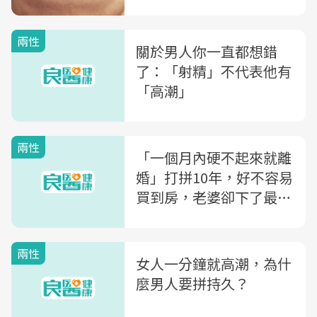
兩性
關於男人你一直都想錯
了：「射精」不代表他有
「高潮」
兩性
「一個月內硬不起來就離
婚」打拼10年，好不容易
買到房，老婆卻下了最後
通牒
兩性
女人一分鐘就高潮，為什
麼男人要拼持久？