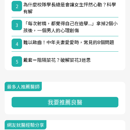
為什麼校隊學長總是會讓女生怦然心動？科學
2
有解
「每次射精，都覺得自己在造孽...」拿掉2個小
3
孩後，一個男人的心理創傷
難以啟齒！中年夫妻愛愛時，常見的8個問題
4
戴套＝阻隔菜花？破解菜花3迷思
5
最多人推薦醫師
我要推薦良醫
網友就醫經驗分享