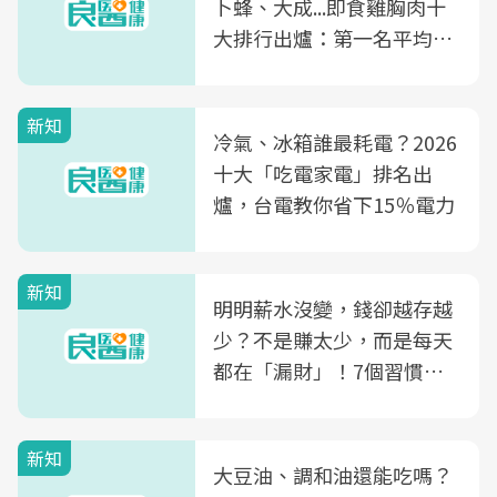
卜蜂、大成...即食雞胸肉十
大排行出爐：第一名平均一
片不到50元
新知
冷氣、冰箱誰最耗電？2026
十大「吃電家電」排名出
爐，台電教你省下15％電力
新知
明明薪水沒變，錢卻越存越
少？不是賺太少，而是每天
都在「漏財」！7個習慣一
次看
新知
大豆油、調和油還能吃嗎？