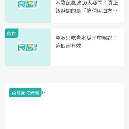
苯駢芘風波10大疑問：真正
該避開的是「這種用油方
式」
飲食
豐胸只吃青木瓜？中醫說：
這個超有效
荷爾蒙時光機