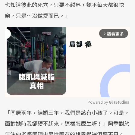
也知道彼此的死穴，只要不越界，幾乎每天都很快
樂，只是…沒做愛而已。」
觀看更多
arrow_forward_ios
Powered by 
GliaStudios
「同居兩年，結婚三年，我們是該有小孩了。可是，
Mute
面對她時我卻硬不起來，這樣怎麼生呀！」阿季對於
無法向老婆展現出男性應有的雄風覺得沮喪不已。