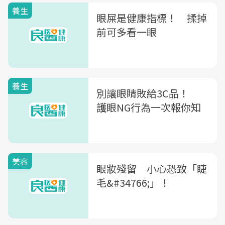
養生
眼屎是健康指標！ 揉掉
前可多看一眼
養生
別讓眼睛敗給3C品！
護眼NG行為一次報你知
美容
眼妝殘留 小心恐致「睫
毛&#34766;」！