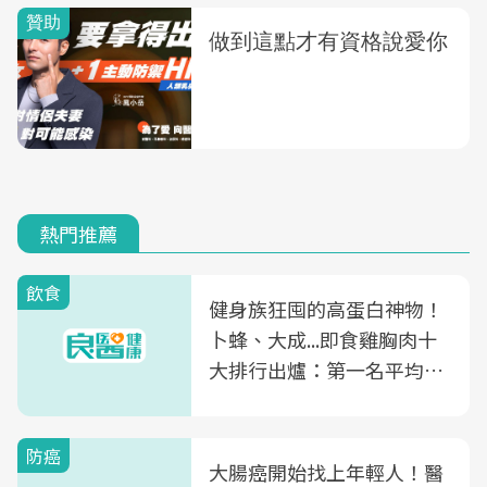
熱門推薦
飲食
健身族狂囤的高蛋白神物！
卜蜂、大成...即食雞胸肉十
大排行出爐：第一名平均一
片不到50元
防癌
大腸癌開始找上年輕人！醫