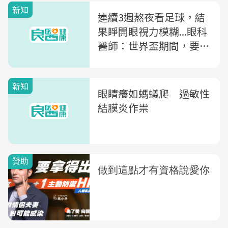
新知
連續3週熬夜看足球，結
果睜開眼視力模糊...眼科
醫師：世界盃期間，要小
心的兩種眼睛毛病
新知
眼睛癢如螞蟻爬 過敏性
結膜炎作祟