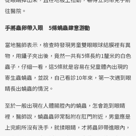
往醫院。
手將蟲卵帶入眼 5條蟯蟲肆意游動
當地醫師表示，檢查時發現男童雙眼眼球結膜裡有異
物，用鑷子夾出後，竟然一共有5條長約1釐米的白色
蟲子，仔細一看，這5條就是容易在兒童體內出現的
寄生蟲蟯蟲，並說，自己看診10年來，第一次遇到眼
睛長出蟯蟲的情況。
至於一般出現在人體腸腔內的蟯蟲，怎會跑到眼睛
裡，醫師說，蟯蟲蟲卵常黏附在肛門附近，男童應是
上完廁所沒有洗手，就揉眼睛，才將蟲卵帶進眼內，