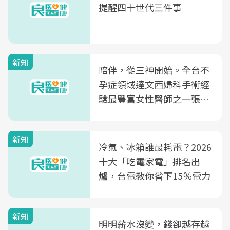
提醒四十世代三件事
新知
陪伴，從三神開始。全台不
孕症領域達文西婦科手術經
驗最豐富女性醫師之一張永
玲領軍，打造全台首創「生
殖銀行概念形象館」，攜手
新知
光田醫院建構360度女性健
冷氣、冰箱誰最耗電？2026
康照護生態圈
十大「吃電家電」排名出
爐，台電教你省下15％電力
新知
明明薪水沒變，錢卻越存越