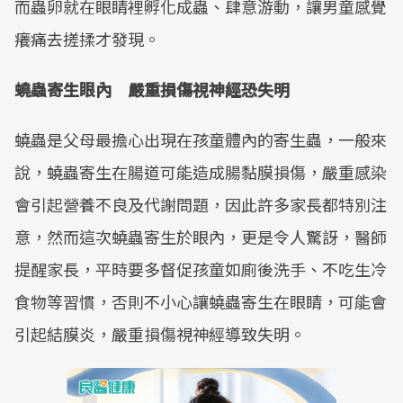
而蟲卵就在眼睛裡孵化成蟲、肆意游動，讓男童感覺
癢痛去搓揉才發現。
蟯蟲寄生眼內 嚴重損傷視神經恐失明
蟯蟲是父母最擔心出現在孩童體內的寄生蟲，一般來
說，蟯蟲寄生在腸道可能造成腸黏膜損傷，嚴重感染
會引起營養不良及代謝問題，因此許多家長都特別注
意，然而這次蟯蟲寄生於眼內，更是令人驚訝，醫師
提醒家長，平時要多督促孩童如廁後洗手、不吃生冷
食物等習慣，否則不小心讓蟯蟲寄生在眼睛，可能會
引起結膜炎，嚴重損傷視神經導致失明。