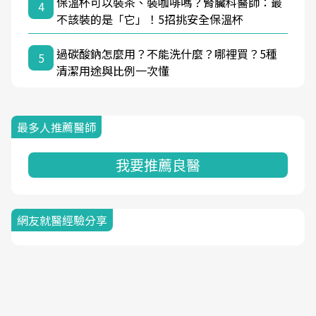
保溫杯可以裝茶、裝咖啡嗎？腎臟科醫師：最
4
不該裝的是「它」！5招挑安全保溫杯
過碳酸鈉怎麼用？不能洗什麼？哪裡買？5種
5
清潔用途與比例一次懂
最多人推薦醫師
我要推薦良醫
網友就醫經驗分享