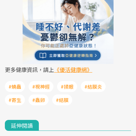
更多健康資訊，請上
《優活健康網》
#蟯蟲
#視神經
#揉眼
#結膜炎
#寄生
#蟲卵
#結膜
延伸閱讀