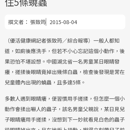
住5條蟯蟲
撰文者：
張致筠
2015-08-04
（優活健康網記者張致筠／綜合報導）一般人都知
道，如廁後應洗手，但若不小心忘記這個小動作，後
果恐怕不堪設想。中國湖北省一名男童某日眼睛發
癢，搓揉後眼睛竟掉出幾條白蟲，檢查後發現是常在
兒童體內出現的蟯蟲，且多達5條。
多數人遇到眼睛癢，便習慣用手搓揉，但怎麼一個小
動作會揉出嚇人的蟲子，該名男童父親說，某日見兒
子眼睛癢用手搓揉，沒想到下一妙就看見白色的蟲子
從眼睛掉出來，且在地板上扭動，嚇得立刻帶兒子前