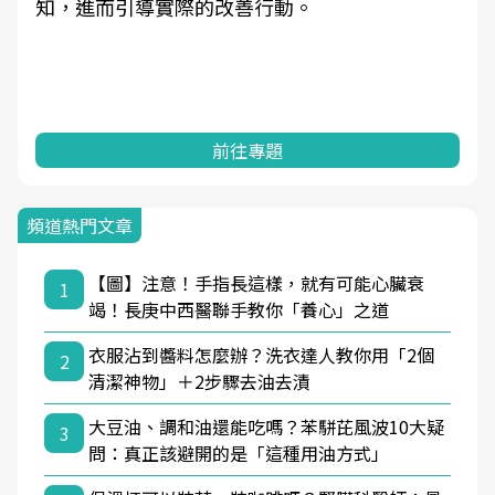
知，進而引導實際的改善行動。
前往專題
頻道熱門文章
【圖】注意！手指長這樣，就有可能心臟衰
1
竭！長庚中西醫聯手教你「養心」之道
衣服沾到醬料怎麼辦？洗衣達人教你用「2個
2
清潔神物」＋2步驟去油去漬
大豆油、調和油還能吃嗎？苯駢芘風波10大疑
3
問：真正該避開的是「這種用油方式」