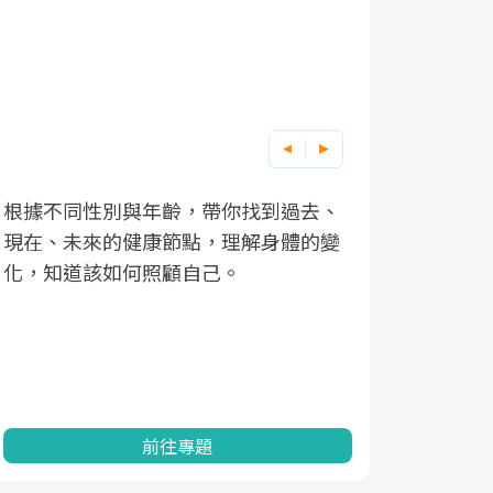
根據不同性別與年齡，帶你找到過去、
因應超高齡
現在、未來的健康節點，理解身體的變
「2025
化，知道該如何照顧自己。
康促進為目
民眾健康的
查、數據分
一起成為台
前往專題