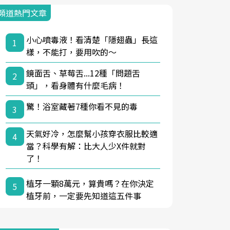
頻道熱門文章
小心噴毒液！看清楚「隱翅蟲」長這
1
樣，不能打，要用吹的～
鏡面舌、草莓舌...12種「問題舌
2
頭」，看身體有什麼毛病！
驚！浴室藏著7種你看不見的毒
3
天氣好冷，怎麼幫小孩穿衣服比較適
4
當？科學有解：比大人少X件就對
了！
植牙一顆8萬元，算貴嗎？在你決定
5
植牙前，一定要先知道這五件事