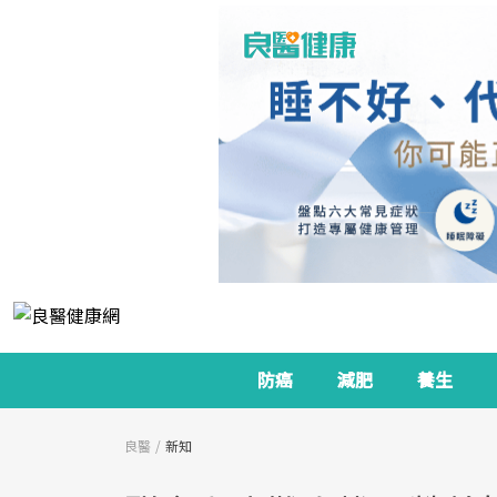
防癌
減肥
養生
良醫
新知