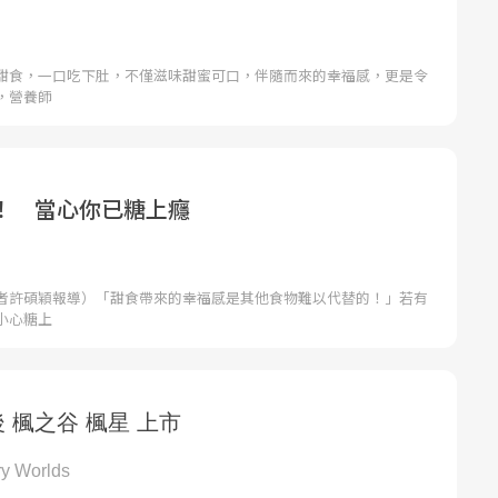
甜食，一口吃下肚，不僅滋味甜蜜可口，伴隨而來的幸福感，更是令
，營養師
！ 當心你已糖上癮
者許碩穎報導）「甜食帶來的幸福感是其他食物難以代替的！」若有
小心糖上