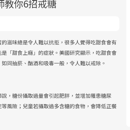
師教你6招戒糖
蜜的滋味總是令人難以抗拒，很多人覺得吃甜食會有
能是「甜食上癮」的症狀。美國研究顯示，吃甜食會
面對超高齡社會的浪潮，台灣正在快速
2025年，就到良醫生活祭體驗「一站式
良醫健康網從「換季的身體變化」出
，如同抽菸、酗酒和吸毒一般，令人難以戒除。
邁向「健康照護」的新時代。隨著國家
健康新生活」，從講座、體驗到運動，
發，透過醫學觀點與日常感受的對話，
政策如「健康台灣推動委員會」與「長
全面啟動你的健康革命！
建立對亞健康的認知，進而引導實際的
照3.0」的推進，「預防醫學」已成全民
改善行動。
關注的核心議題。然而，健檢不只是醫
師說，糖份攝取過量會引起肥胖，並增加罹患糖尿
療院所的服務，更是民眾了解自身健康
狀況、啟動健康管理的重要起點。
症等風險；兒童若攝取過多含糖的食物，會降低正餐
。
前往專題
前往專題
前往專題