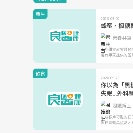
養生
2013-09-02
蜂蜜、楓糖
營養共筆 | 
不吃甜食就會難過
邊有專家提供的答
飲食
2020-09-23
你以為「黑
失眠...外
照護線上 
在被客戶刁難的日
喝杯青蛙黑蛋奶才