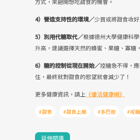
方式，來避開想吃甜食的機會。
4）營造支持性的環境／
少買或將甜食收好
5）別用代糖取代／
根據德州大學健康科學
升高，建議選擇天然的蜂蜜、果糖、寡糖
6）糖的控制從現在開始／
控糖急不得，應
住，最終就對甜食的慾望就會減少了！
更多健康資訊，請上
《優活健康網》
#甜食
#甜食上癮
#多巴胺
#戒糖
延伸閱讀