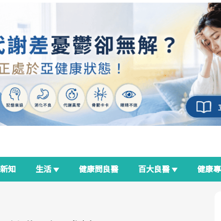
新知
生活
健康問良醫
百大良醫
健康
良醫生活祭
我與健康韌性的距離