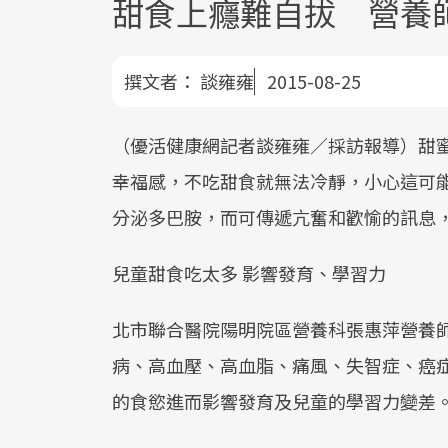
甜食上癮難自拔 營養
撰文者：
談雍雍
2015-08-25
（優活健康網記者談雍雍／採訪報導）甜
幸福感，不吃甜食就無法冷靜，小心這可
分泌多巴胺，而可傳遞亢奮和歡愉的訊息
兒童甜食吃太多 影響發育、學習力
北市聯合醫院陽明院區營養科張惠萍營養
病、高血壓、高血脂、痛風、失智症、癌
的食慾進而影響發育及兒童的學習力變差