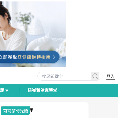
登入
專題
紐崔萊健康學堂
荷爾蒙時光機
2025健檢