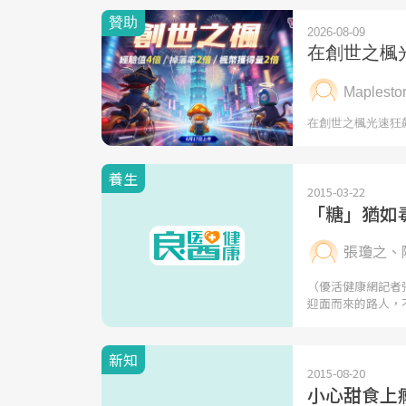
養生
2015-03-22
「糖」猶如
張瓊之、
（優活健康網記者
迎面而來的路人，
新知
2015-08-20
小心甜食上