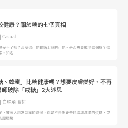
較健康？關於糖的七個真相
Casual
得受不了嗎？那麼你可能有糖上癮的可能。是否需要戒除這個癮？這
案。知名
糖、蜂蜜」比糖健康嗎？想要皮膚變好、不再
科醫師破除「戒糖」2大迷思
| 白映俞 醫師
子，被家人朋友氣瘋的時候，你是不是想要去找塊甜滋滋的蛋糕，或
能壓壓驚