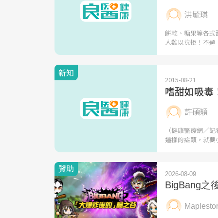
洪毓琪
餅乾、糖果等各式
人難以抗拒！不過
新知
2015-08-21
嗜甜如吸毒
許碩穎
（健康醫療網／記
這樣的症頭，就要