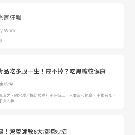
毒品吃多毀一生！戒不掉？吃黑糖較健康
陳承璋
張瓊之、陳承璋／採訪報導）走在街上，只要留心觀察，不難看見，
不少人手
癮！營養師教6大控糖妙招