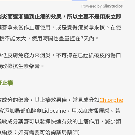
Powered by 
GliaStudios
消炎而逐漸達到止癢的效果，所以主要不是用來立即
Mute
藥膏拿來當作止癢使用，或是覺得癢就拿來擦。在使
面積不能太大，使用時間也盡量控在7天內。
降低皮膚免疫力來消炎，不可擦在已經抓破皮的傷口
議改擦抗生素藥膏。
膏止癢
敏成分的藥膏，其止癢效果佳，常見成分如
Chlorphe
添加局部麻醉劑Lidocaine，用以麻痺搔癢感。若
過敏成分藥膏可以發揮快速有效的止癢作用，減少類
（編按：如有需要可洽詢藥局藥師）