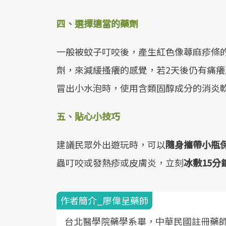
四、選擇適當的藥劑
一般被蚊子叮咬後，產生紅色像蕁麻疹條
劑，來減緩搔癢的感覺，若2天後仍有痛
冒出小水泡時，使用含類固醇成分的消炎
五、貼心小技巧
建議民眾外出遊玩時，可以
隨身攜帶小瓶
蟲叮咬或發熱疹或皮膚炎，立刻
冰敷
15
分
作者簡介_廖偉呈藥師
台北醫學院藥學系畢，中華民國註冊藥