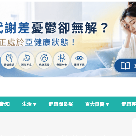
新知
生活
健康問良醫
百大良醫
健康
良醫生活祭
我與健康韌性的距離
荷爾蒙時光機