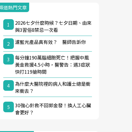
頻道熱門文章
2026七夕什麼時候？七夕日期、由來
1
與3習俗8禁忌一次看
濾藍光產品真有效？ 醫師告訴你
2
每分鐘190萬腦細胞死亡！把握中風
3
黃金救援4.5小時，醫警告：遇3症狀
快打119搶時間
為什麼大醫院裡的病人和護士總是衝
4
來衝去？
30強心針救不回郭金發！換人工心臟
5
會更好？