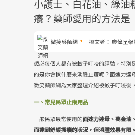
小護士、白花油、綠油精
癢？藥師愛用的方法是
微笑藥師網
撰文者：
廖偉呈藥
想必每個人都有被蚊子叮咬的經驗，特別
的是你會擦什麼來消腫止癢呢？面速力達
微笑藥師網為大家整理介紹被蚊子叮咬後
一、常見民眾止癢用品
一般民眾最常使用的
面速力達母、萬金油
而達到舒緩搔癢的狀況，但消腫效果有限