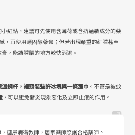
的小紅點，建議可先使用含薄荷或含抗過敏成分的藥
癢感，再使用類固醇藥膏；但若出現嚴重的紅腫甚至
軟膏，能讓腫脹的地方較快消退。
保溫鋼杯，裡頭裝些許冰塊與一條溼巾
。不管是被蚊
鐘
，可以避免發炎現象惡化及立即止癢的作用。
師，糖尿病衛教師，居家藥師照護合格藥師。