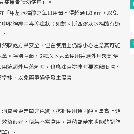
豆症患者請勿使用」。
「甲基水楊酸之每日用量不得超過1.8 gm，以免
他中樞神經中毒等症狀；如對阿斯匹靈或水楊酸有過
」。
雖然較處方藥安全，但在使用上仍應小心注意其可能
兒童。特別呼籲，2歲以下兒童使用這類外用製劑時
使用這類外用藥劑時，也應注意塗抹時要遠離眼睛、
積塗抹，以免藥量過多發生傷害。
，消費者更是聞之色變，抗拒使用類固醇。事實上類
，效益很好，倘若不當濫用，當然會帶來明顯的副作
顯等）。