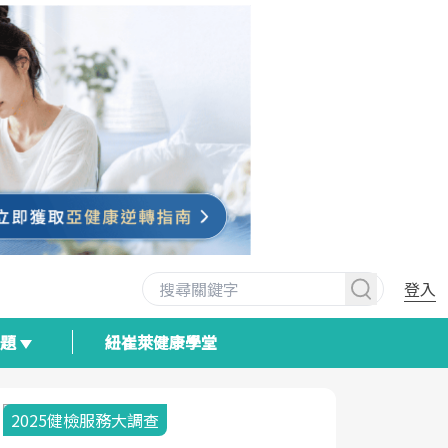
登入
專題
紐崔萊健康學堂
2025健檢服務大調查