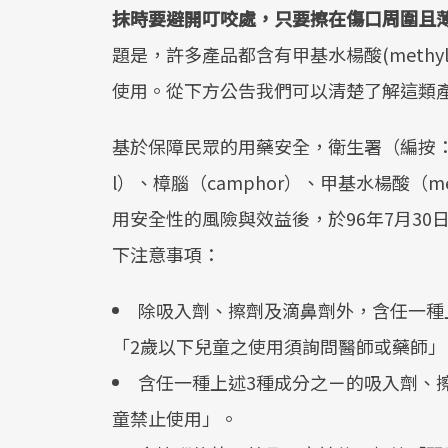
抹時要避開叮咬處，只要擦在傷口周圍且
題是，許多產品都含有甲基水楊酸(methyl 
使用。從下方公告我們可以清楚了解這類
基於保障民眾的用藥安全，衛生署（編按：
l）、樟腦（camphor）、甲基水楊酸（met
用安全性的風險與效益後，於96年7月3
下注意事項：
除吸入劑、擦劑及滴鼻劑外，含任一種
「2歲以下兒童之使用須詢問醫師或藥師」
含任一種上述3種成分之ㄧ的吸入劑、
童禁止使用」。