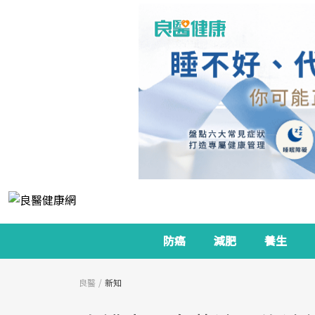
防癌
減肥
養生
良醫
新知