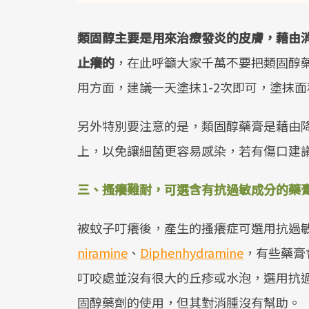
類固醇主要是用來治療發炎的皮膚，藉由
止癢的
，在此呼籲大家千萬不要把類固醇
用方面，建議一天塗抹1-2次即可，塗抹
另外特別要注意的是，類固醇藥膏是藉由
上，以免讓細菌更容易感染，若有傷口建
三、搔癢難耐，可選含有抗過敏成分的藥
被蚊子叮癢後，產生的搔癢症可選用抗過
niramine
、
Diphenhydramine
，有些藥膏會
叮咬處並沒有很大的丘疹或水泡，選用抗
固醇藥劑的使用，但其對消腫沒有幫助。