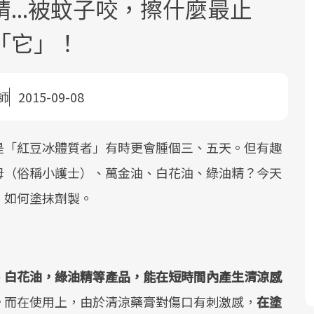
...被蚊子咬，擦什麼最止
「它」！
師
2015-09-08
面對超高齡社會的浪潮，台灣正在快速
2025年，就到良醫生活祭體驗「一站式
良醫健康網從「換季的身體變化」出
根據不同性別與年齡，帶你找到過去、
是「紅豆冰體質者」有時更會腫個三、五天。但有趣
邁向「健康照護」的新時代。隨著國家
健康新生活」，從講座、體驗到運動，
發，透過醫學觀點與日常感受的對話，
現在、未來的健康節點，理解身體的變
母（俗稱小護士）、萬金油、白花油、綠油精？今天
政策如「健康台灣推動委員會」與「長
全面啟動你的健康革命！
建立對亞健康的認知，進而引導實際的
化，知道該如何照顧自己。
照3.0」的推進，「預防醫學」已成全民
改善行動。
，如何塗抹劑製。
關注的核心議題。然而，健檢不只是醫
療院所的服務，更是民眾了解自身健康
狀況、啟動健康管理的重要起點。
、白花油，綠油精等產品，能在短時間內產生清涼感
前往專題
前往專題
前往專題
前往專題
。
而在使用上，由於清涼藥膏對傷口有刺激感，
在塗