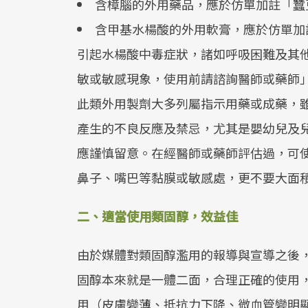
含樟腦的外用藥品，應於仿單加註「蠶
含甲基水楊酸的外用軟膏，應於仿單加註
引起水楊酸中毒症狀，諸如呼吸困難及其
敏或敏感現象，使用前請諮詢醫師或藥師
此類外用製劑大多列屬指示用藥或成藥，
產生的不良反應及禁忌，尤其是嬰幼兒及
應謹慎留意。在經醫師或藥師評估過，可
鼻子、嘴巴等黏膜或敏感處，更不要大面
二、適當使用類固醇，效益佳
由於媒體對類固醇濫用的報導與宣導之後
固醇本來就是一體二面，合理正確的使用
用（皮膚變薄、抵抗力下降、微血管變明