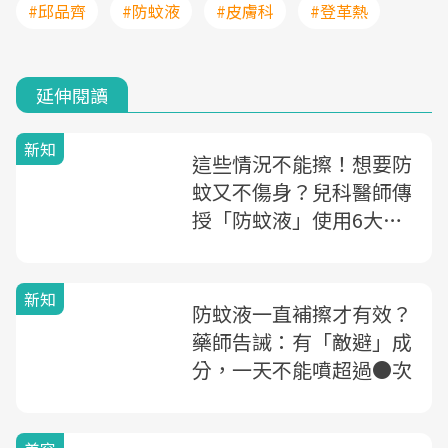
#邱品齊
#防蚊液
#皮膚科
#登革熱
延伸閱讀
新知
這些情況不能擦！想要防
蚊又不傷身？兒科醫師傳
授「防蚊液」使用6大原
則
新知
防蚊液一直補擦才有效？
藥師告誡：有「敵避」成
分，一天不能噴超過●次