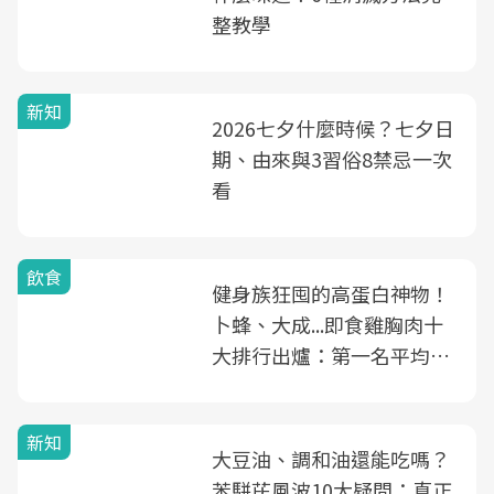
整教學
新知
2026七夕什麼時候？七夕日
期、由來與3習俗8禁忌一次
看
飲食
健身族狂囤的高蛋白神物！
卜蜂、大成...即食雞胸肉十
大排行出爐：第一名平均一
片不到50元
新知
大豆油、調和油還能吃嗎？
苯駢芘風波10大疑問：真正