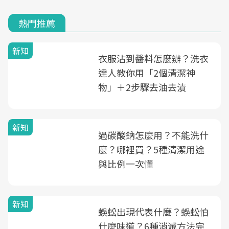
熱門推薦
新知
衣服沾到醬料怎麼辦？洗衣
達人教你用「2個清潔神
物」＋2步驟去油去漬
新知
過碳酸鈉怎麼用？不能洗什
麼？哪裡買？5種清潔用途
與比例一次懂
新知
蜈蚣出現代表什麼？蜈蚣怕
什麼味道？6種消滅方法完