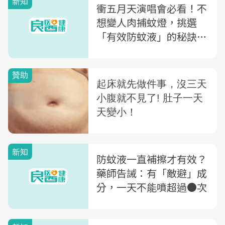
新知
衝五月天演唱會必看！不
想變人肉捕蚊燈，挑選
「有效防蚊液」的秘訣
是...
新知
防蚊液一直補擦才有效？
藥師告誡：有「敵避」成
分，一天不能噴超過●次