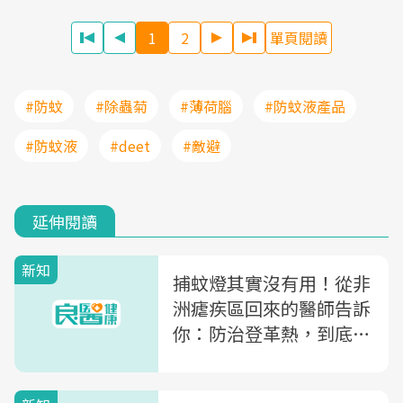
1
2
單頁閱讀
#防蚊
#除蟲菊
#薄荷腦
#防蚊液產品
#防蚊液
#deet
#敵避
延伸閱讀
新知
捕蚊燈其實沒有用！從非
洲瘧疾區回來的醫師告訴
你：防治登革熱，到底該
怎麼做