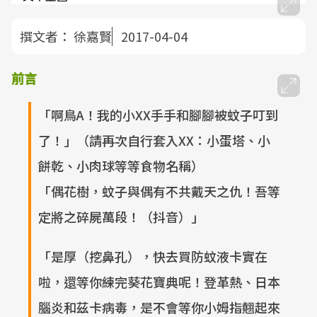
撰文者：
徐嘉賢
2017-04-04
前言
「啊鳥A！我的小XX手手和腳腳被蚊子叮到
了！」（請再次自行套入XX：小蛋塔、小
餅乾、小肉球等等食物名稱）
「偶花樹，蚊子與偶有不共戴天之仇！吾等
定將之碎屍萬段！（抖音）」
「是厚（挖鼻孔），快去買防蚊液卡實在
啦，還等你練完葵花寶典呢！登革熱、日本
腦炎和茲卡病毒，是不會等你小姆指翹起來