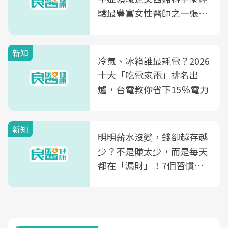
驗最豐富女性醫師之一張永
玲領軍，打造全台首創「生
殖銀行概念形象館」，攜手
新知
光田醫院建構360度女性健
冷氣、冰箱誰最耗電？2026
康照護生態圈
十大「吃電家電」排名出
爐，台電教你省下15％電力
新知
明明薪水沒變，錢卻越存越
少？不是賺太少，而是每天
都在「漏財」！7個習慣一
次看