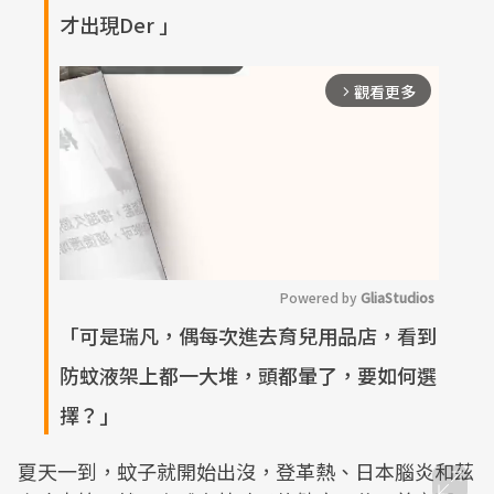
才出現Der 」
觀看更多
arrow_forward_ios
Powered by 
GliaStudios
「可是瑞凡，偶每次進去育兒用品店，看到
M
防蚊液架上都一大堆，頭都暈了，要如何選
u
t
擇？」
e
夏天一到，蚊子就開始出沒，登革熱、日本腦炎和茲