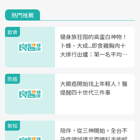
熱門推薦
飲食
健身族狂囤的高蛋白神物！
卜蜂、大成...即食雞胸肉十
大排行出爐：第一名平均一
片不到50元
防癌
大腸癌開始找上年輕人！醫
提醒四十世代三件事
新知
陪伴，從三神開始。全台不
孕症領域達文西婦科手術經