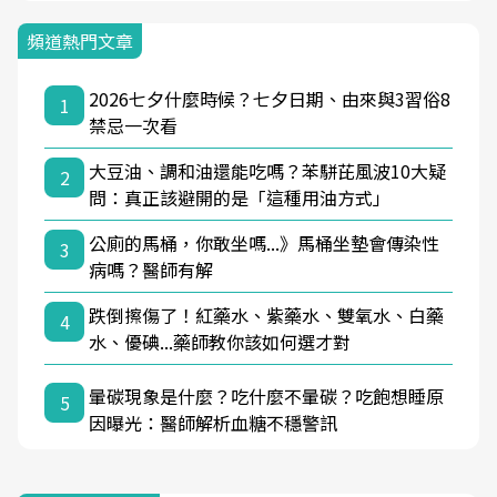
頻道熱門文章
2026七夕什麼時候？七夕日期、由來與3習俗8
1
禁忌一次看
大豆油、調和油還能吃嗎？苯駢芘風波10大疑
2
問：真正該避開的是「這種用油方式」
公廁的馬桶，你敢坐嗎...》馬桶坐墊會傳染性
3
病嗎？醫師有解
跌倒擦傷了！紅藥水、紫藥水、雙氧水、白藥
4
水、優碘...藥師教你該如何選才對
暈碳現象是什麼？吃什麼不暈碳？吃飽想睡原
5
因曝光：醫師解析血糖不穩警訊