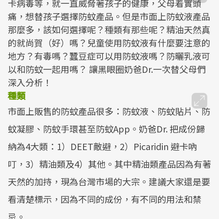
卡病毒等，就一直威脅著孩子的健康，父母着實頭
痛，想替孩子選擇防蚊產品。但是市面上防蚊液產品
那麼多，該如何選擇呢？種類有那些呢？精油天然真
的就尚賀（好）嗎？兒童使用防蚊液有什麼要注意的
地方？有毒嗎？蠶豆症可以用防蚊液嗎？防曬乳液可
以和防蚊一起用嗎？ 讓黑眼圈奶爸Dr.一次替父母們
深入分析！
種類
市面上販售的防蚊產品很多：防蚊液、防蚊貼片、防
蚊凝膠、防蚊手環甚至防蚊App。奶爸Dr. 把成份歸
納為4大類：1）DEET敵避，2）Picaridin 避卡吶
叮，3）精油類及4）其他。其中精油類產品因為有著
天然的加持，現為台灣市場的大宗。建議大家還是要
看清楚標示，因為不同的成份，有不同的用法和禁
忌。