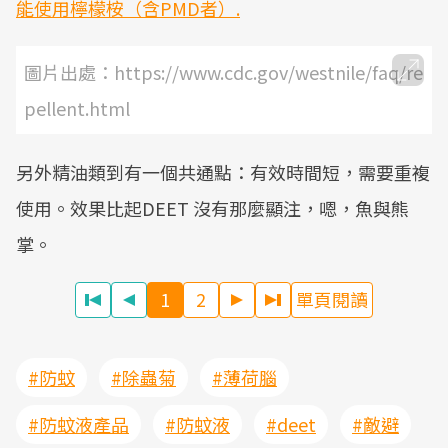
能使用檸檬桉（含PMD者）.
圖片出處：https://www.cdc.gov/westnile/faq/re
pellent.html
另外精油類到有一個共通點：有效時間短，需要重複
使用。效果比起DEET 沒有那麼顯注，嗯，魚與熊
掌。
1
2
單頁閱讀
#防蚊
#除蟲菊
#薄荷腦
#防蚊液產品
#防蚊液
#deet
#敵避