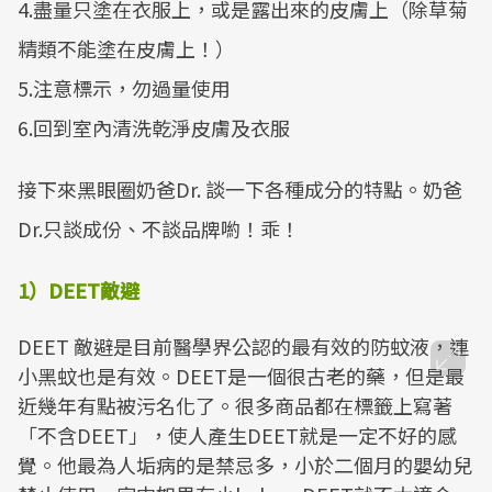
4.盡量只塗在衣服上，或是露出來的皮膚上（除草菊
精類不能塗在皮膚上！）
5.注意標示，勿過量使用
6.回到室內清洗乾淨皮膚及衣服
接下來黑眼圈奶爸Dr. 談一下各種成分的特點。奶爸
Dr.只談成份、不談品牌喲！乖！
1）DEET敵避
DEET 敵避是目前醫學界公認的最有效的防蚊液，連
小黑蚊也是有效。DEET是一個很古老的藥，但是最
近幾年有點被污名化了。很多商品都在標籤上寫著
「不含DEET」，使人產生DEET就是一定不好的感
覺。他最為人垢病的是禁忌多，小於二個月的嬰幼兒