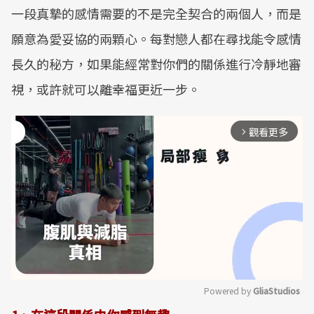
一段真摯的感情需要的不是完全契合的兩個人，而是
願意為愛妥協的兩顆心。每對戀人都在尋找能令感情
長久的秘方，如果能經常對你們的關係進行冷靜地審
視，或許就可以離幸福更近一步。
觀看更多
arrow_forward_ios
Powered by 
GliaStudios