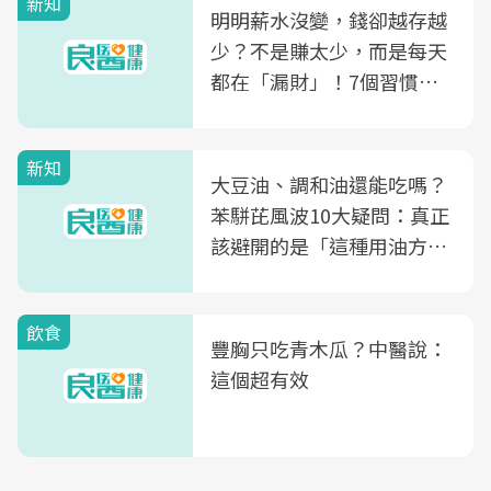
新知
明明薪水沒變，錢卻越存越
少？不是賺太少，而是每天
都在「漏財」！7個習慣一
次看
新知
大豆油、調和油還能吃嗎？
苯駢芘風波10大疑問：真正
該避開的是「這種用油方
式」
飲食
豐胸只吃青木瓜？中醫說：
這個超有效