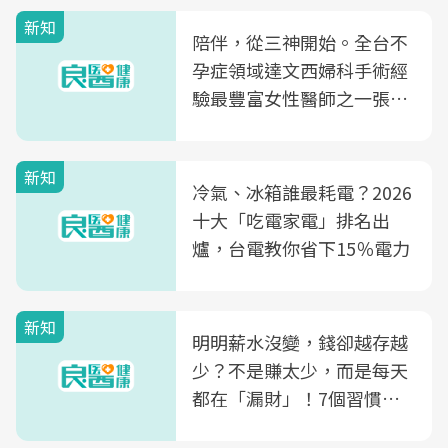
新知
陪伴，從三神開始。全台不
孕症領域達文西婦科手術經
驗最豐富女性醫師之一張永
玲領軍，打造全台首創「生
殖銀行概念形象館」，攜手
新知
光田醫院建構360度女性健
冷氣、冰箱誰最耗電？2026
康照護生態圈
十大「吃電家電」排名出
爐，台電教你省下15％電力
新知
明明薪水沒變，錢卻越存越
少？不是賺太少，而是每天
都在「漏財」！7個習慣一
次看