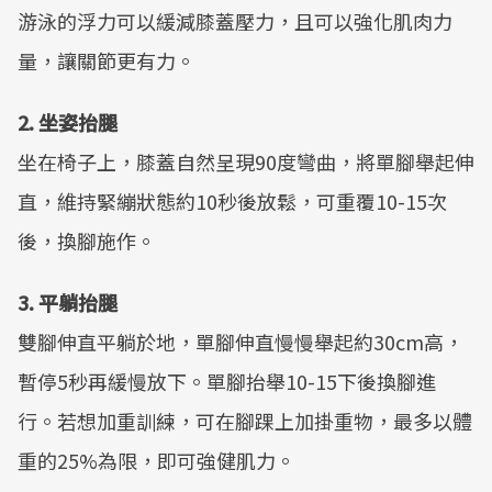
游泳的浮力可以緩減膝蓋壓力，且可以強化肌肉力
量，讓關節更有力。
2.
坐姿抬腿
坐在椅子上，膝蓋自然呈現90度彎曲，將單腳舉起伸
直，維持緊繃狀態約10秒後放鬆，可重覆10-15次
後，換腳施作。
3.
平躺抬腿
雙腳伸直平躺於地，單腳伸直慢慢舉起約30cm高，
暫停5秒再緩慢放下。單腳抬舉10-15下後換腳進
行。若想加重訓練，可在腳踝上加掛重物，最多以體
重的25%為限，即可強健肌力。