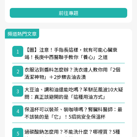
前往專題
頻道熱門文章
【圖】注意！手指長這樣，就有可能心臟衰
1
竭！長庚中西醫聯手教你「養心」之道
衣服沾到醬料怎麼辦？洗衣達人教你用「2個
2
清潔神物」＋2步驟去油去漬
大豆油、調和油還能吃嗎？苯駢芘風波10大疑
3
問：真正該避開的是「這種用油方式」
保溫杯可以裝茶、裝咖啡嗎？腎臟科醫師：最
4
不該裝的是「它」！5招挑安全保溫杯
過碳酸鈉怎麼用？不能洗什麼？哪裡買？5種
5