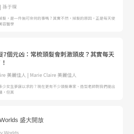
| 孫于琛
掉髮，是一件無可奈何的事嗎？其實不然，掉髮的原因，正是每天使
美容醫學
髮7個元凶：常梳頭髮會刺激頭皮？其實每天
了！
laire 美麗佳人 | Marie Claire 美麗佳人
多少女生夢寐以求的？現在更有不少頭髮專家、造型老師對我們提出
議，但其