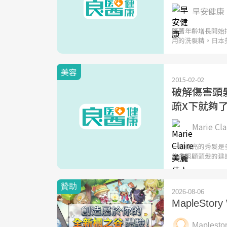
早安健康 
隨著年齡增長開始
用的洗髮精。日本
美容
2015-02-02
破解傷害頭
疏X下就夠
Marie C
一頭柔亮的秀髮是
許多照顧頭髮的建