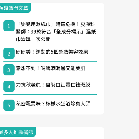
頻道熱門文章
「嬰兒用濕紙巾」暗藏危機！皮膚科
1
醫師：39款符合「全成分標示」濕紙
巾清單一次公開
健健美！運動的5個超激美容效果
2
意想不到！喝啤酒消暑又能美肌
3
力抗秋老虎！自製白芷薏仁祛斑膜
4
私密飄異味？檸檬水坐浴除臭大師
5
最多人推薦醫師