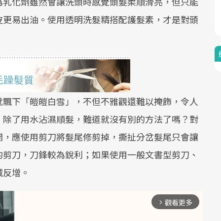
為乳化劑雖然會讓洗頭時感覺頭髮柔順滑亮，但只能
皮更易出油。使用透明洗髮精搭配護髮素，才是對頭
就飄下「皚皚白雪」，不但不雅觀還難以掩飾，令人
，除了用水沾濕順髮，難道就沒有別的方法了嗎？對
開，應使用剪刀將髮尾修剪掉，撕扯分岔髮尾只會讓
的剪刀，刀鋒較為銳利；如果使用一般文書型剪刀、
減反增。
觀看更多
arrow_forward_ios