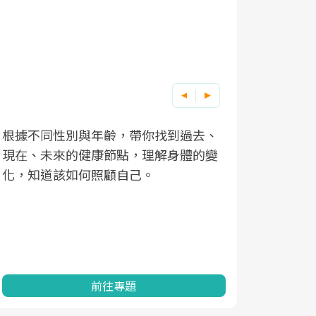
根據不同性別與年齡，帶你找到過去、
因應超高齡
現在、未來的健康節點，理解身體的變
「2025
化，知道該如何照顧自己。
康促進為目
民眾健康的
查、數據分
一起成為台
前往專題