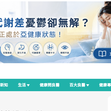
新知
生活
健康問良醫
百大良醫
健康
良醫生活祭
我與健康韌性的距離