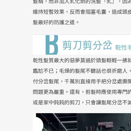
髮精，而非加入乳化劑的洗髮「乳」，因
維持短暫效果，反而會阻塞毛囊，造成頭
髮最好的防護之道。
乾性髮質最大的惡夢莫過於頭髮輕輕一拂
尷尬不已；毛燥的髮尾不聽話也很折磨人
付分岔髮尾，千萬別直接用手把分岔處撕
問題更為嚴重。還有，剪髮時應使用專門
或是家中鈍鈍的剪刀，只會讓髮尾分岔不