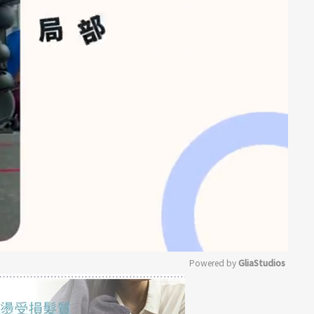
Powered by 
GliaStudios
Mute