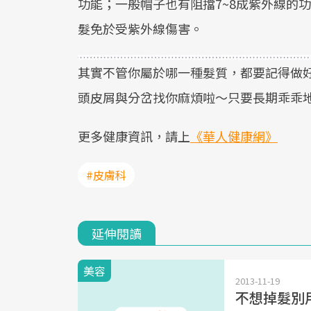
功能；一般帽子也有阻擋7~8成紫外線的
髮免於受紫外線傷害。
其實不管你屬於哪一種髮質，都要記得做
頭皮屑與分岔找你麻煩啦～只要長期乖乖
更多健康資訊，請上
《華人健康網》
#皮膚科
延伸閱讀
美容
2013-11-19
不想掉髮別