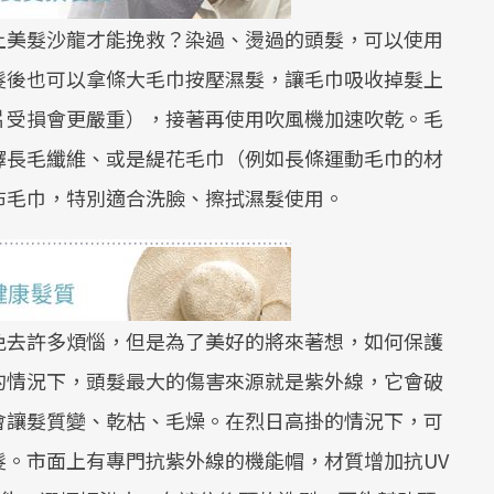
上美髮沙龍才能挽救？染過、燙過的頭髮，可以使用
髮後也可以拿條大毛巾按壓濕髮，讓毛巾吸收掉髮上
片受損會更嚴重），接著再使用吹風機加速吹乾。毛
擇長毛纖維、或是緹花毛巾（例如長條運動毛巾的材
布毛巾，特別適合洗臉、擦拭濕髮使用。
免去許多煩惱，但是為了美好的將來著想，如何保護
的情況下，頭髮最大的傷害來源就是紫外線，它會破
會讓髮質變、乾枯、毛燥。在烈日高掛的情況下，可
髮。市面上有專門抗紫外線的機能帽，材質增加抗UV