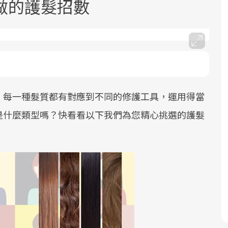
做的護髮招數
，每一種髮質都有對應到不同的修護工具，運用得當
面對超高齡社會的浪潮，台灣正在快速
2025年，就到良醫生活祭體驗「一站式
良醫健康網從「換季的身體變化」出
邁向「健康照護」的新時代。隨著國家
健康新生活」，從講座、體驗到運動，
發，透過醫學觀點與日常感受的對話，
是什麼類型嗎？快看看以下我們為您精心挑選的護髮
政策如「健康台灣推動委員會」與「長
全面啟動你的健康革命！
建立對亞健康的認知，進而引導實際的
照3.0」的推進，「預防醫學」已成全民
改善行動。
關注的核心議題。然而，健檢不只是醫
療院所的服務，更是民眾了解自身健康
狀況、啟動健康管理的重要起點。
前往專題
前往專題
前往專題