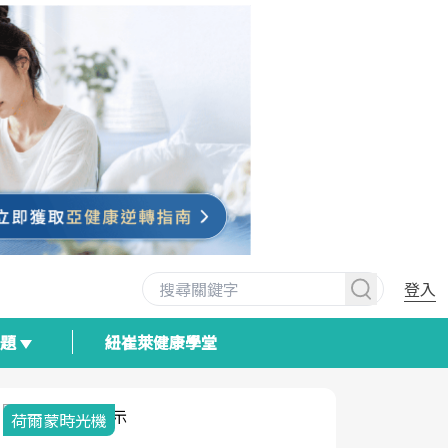
登入
專題
紐崔萊健康學堂
荷爾蒙時光機
2025健檢