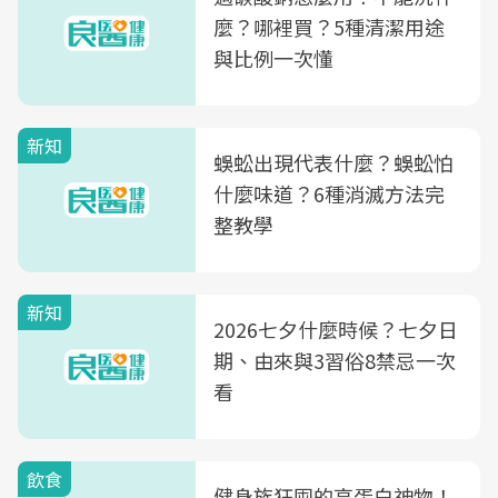
麼？哪裡買？5種清潔用途
與比例一次懂
新知
蜈蚣出現代表什麼？蜈蚣怕
什麼味道？6種消滅方法完
整教學
新知
2026七夕什麼時候？七夕日
期、由來與3習俗8禁忌一次
看
飲食
健身族狂囤的高蛋白神物！