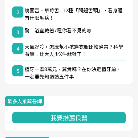
鏡面舌、草莓舌...12種「問題舌頭」，看身體
2
有什麼毛病！
驚！浴室藏著7種你看不見的毒
3
天氣好冷，怎麼幫小孩穿衣服比較適當？科學
4
有解：比大人少X件就對了！
植牙一顆8萬元，算貴嗎？在你決定植牙前，
5
一定要先知道這五件事
最多人推薦醫師
我要推薦良醫