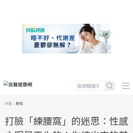
良醫
新知
打臉「練腰窩」的迷思：性感