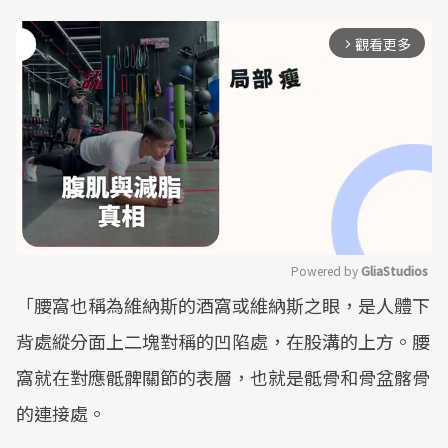
觀看更多
arrow_forward_ios
Powered by 
GliaStudios
「腰窩也稱為維納斯的酒窩或維納斯之眼，是人體下
Mute
背處縱分面上二塊對稱的凹陷處，在股溝的上方。腰
窩就在對應骶髀關節的表層，也就是骶骨和骨盆髂骨
的連接處。