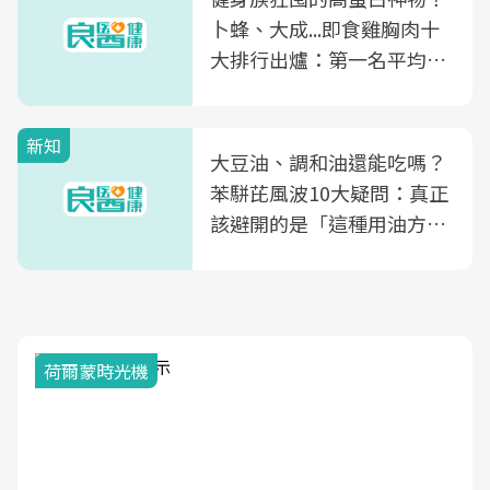
卜蜂、大成...即食雞胸肉十
大排行出爐：第一名平均一
片不到50元
新知
大豆油、調和油還能吃嗎？
苯駢芘風波10大疑問：真正
該避開的是「這種用油方
式」
荷爾蒙時光機