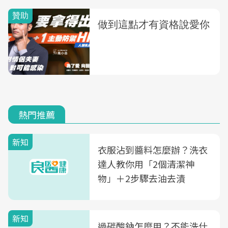
熱門推薦
新知
衣服沾到醬料怎麼辦？洗衣
達人教你用「2個清潔神
物」＋2步驟去油去漬
新知
過碳酸鈉怎麼用？不能洗什