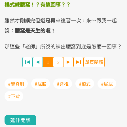
橋式練腰窩！？有這回事？？
雖然才剛講完但還是再來複習一次，來～跟我一起
說：
腰窩是天生的喔！
那這些「老師」所說的練出腰窩到底是怎麼一回事？
1
2
單頁閱讀
#豎脊肌
#屁股
#脊椎
#橋式
#屁屁
#下背
延伸閱讀