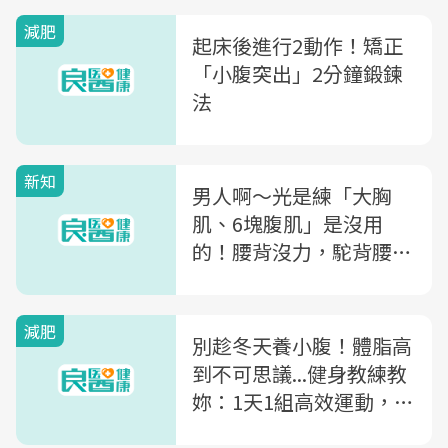
減肥
起床後進行2動作！矯正
「小腹突出」2分鐘鍛鍊
法
新知
男人啊～光是練「大胸
肌、6塊腹肌」是沒用
的！腰背沒力，駝背腰痛
找上門
減肥
別趁冬天養小腹！體脂高
到不可思議...健身教練教
妳：1天1組高效運動，找
出藏在脂肪裡的腹肌