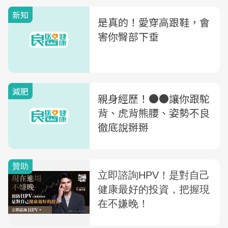
新知
是真的！愛穿高跟鞋，會
害你臀部下垂
減肥
親身經歷！●●讓你跟駝
背、虎背熊腰、姿勢不良
徹底說掰掰