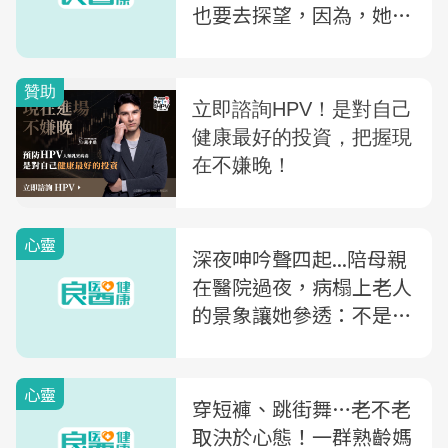
也要去探望，因為，她的
時間比我還少
心靈
深夜呻吟聲四起...陪母親
在醫院過夜，病榻上老人
的景象讓她參透：不是有
錢請看護就好
心靈
穿短褲、跳街舞…老不老
取決於心態！一群熟齡媽