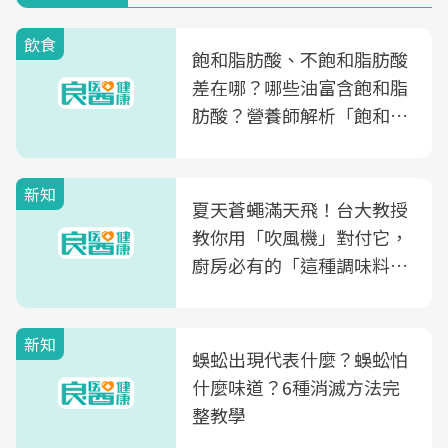
飲食
飽和脂肪酸、不飽和脂肪酸
差在哪？哪些油富含飽和脂
肪酸？營養師解析「飽和脂
肪酸」的優缺點、建議攝取
量
新知
夏天蒼蠅滿天飛！台大教授
教你用「吹風機」對付它，
廚房必有的「這種調味料」
竟是蒼蠅剋星～
新知
蜈蚣出現代表什麼？蜈蚣怕
什麼味道？6種消滅方法完
整教學