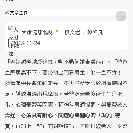
大家健康雜誌
撰文者：
陳軒凡
2015-11-24
「媽媽越老越愛碎念，動不動就嫌東嫌西」、「爸爸
血壓居高不下，要帶他出門看醫生，他一直不肯！」
隨著家中長輩年紀漸長，不少子女受限於相處時間不
足，導致溝通出現摩擦。若爸媽衰老後衍生生理退
化、心理憂鬱等問題，精神科醫師提醒，與憂鬱老人
溝通，必須具有
耐心、同理心與關心的「
3
心」特
質
，再加上一些正向對話技巧，才能打破老人「歹逗