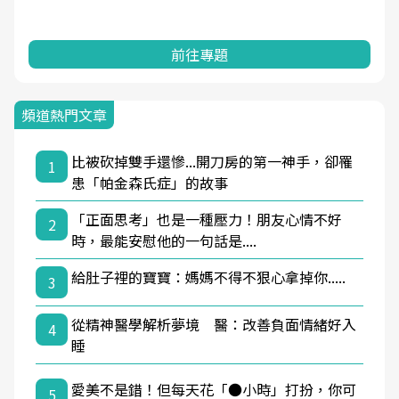
前往專題
頻道熱門文章
比被砍掉雙手還慘...開刀房的第一神手，卻罹
1
患「帕金森氏症」的故事
「正面思考」也是一種壓力！朋友心情不好
2
時，最能安慰他的一句話是....
給肚子裡的寶寶：媽媽不得不狠心拿掉你.....
3
從精神醫學解析夢境 醫：改善負面情緒好入
4
睡
愛美不是錯！但每天花「●小時」打扮，你可
5