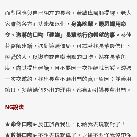
面對回應與自己相左的長者，黃敏偉醫師提醒，老人
家雖然各方面功能都退化，
身為晚輩，最忌諱用命
令、激將的口吻「建議」長輩執行你希望的事。
蔡佳
芬醫師建議，遇到這類僵局，可試著找長輩最信任、
疼愛的人，以邀約或自嘲幽默的口吻，站在長輩角
度，向其提出建議，且不要因一次拒絕就氣餒。透過
一次次邀約，找出長輩不願出門的真正原因；並善用
節日，多給幾個外出的理由，都有助引導長輩出門。
NG
說法
★
命令口吻
►
反正旅費我出，你給我去玩就對了！
★
數落口吻
►
不想去玩就算了，之後不要怪我沒帶你