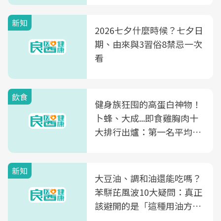
新知
2026七夕什麼時候？七夕日
期、由來與3習俗8禁忌一次
看
飲食
健身族狂囤的高蛋白神物！
卜蜂、大成...即食雞胸肉十
大排行出爐：第一名平均一
片不到50元
新知
大豆油、調和油還能吃嗎？
苯駢芘風波10大疑問：真正
該避開的是「這種用油方
式」